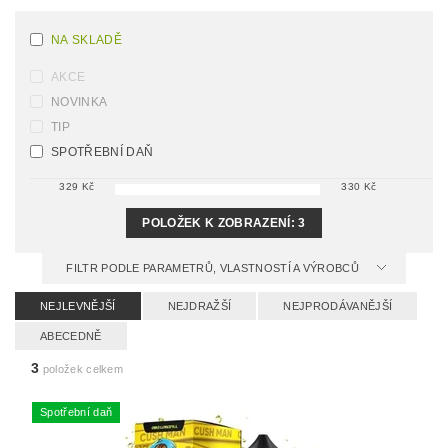
NA SKLADĚ
AKCE
NOVINKA
TIP
SPOTŘEBNÍ DAŇ
329
Kč
330
Kč
POLOŽEK K ZOBRAZENÍ:
3
FILTR PODLE PARAMETRŮ, VLASTNOSTÍ A VÝROBCŮ
NEJLEVNĚJŠÍ
NEJDRAŽŠÍ
NEJPRODÁVANĚJŠÍ
ABECEDNĚ
3
položek celkem
Spotřební daň