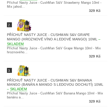
Příchuť Nasty Juice - CushMan S&V Strawberry Mango 10ml -
Mix jahod...
329 Kč
2.
PŘÍCHUŤ NASTY JUICE - CUSHMAN S&V GRAPE
MANGO (HROZNOVÉ VÍNO A LEDOVÉ MANGO) 10ML
–
SKLADEM
Příchuť Nasty Juice - CushMan S&V Grape Mango 10ml - Mix
hroznového...
329 Kč
3.
PŘÍCHUŤ NASTY JUICE - CUSHMAN S&V BANANA
MANGO (BANÁN A MANGO S LEDOVOU DOCHUTÍ) 10ML
–
SKLADEM
Příchuť Nasty Juice - CushMan S&V Banana Mango 10ml - Mix
banánu a...
329 Kč