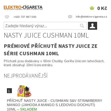
0 Kč
info@elektro-cigareta.cz
+420 737 887 000
NASTY JUICE CUSHMAN 10ML
PRÉMIOVÉ PŘÍCHUTĚ NASTY JUICE ZE
SÉRIE CUSHMAN 10ML
Příchutě jsou dodávány v 60ml Chubby Gorilla Unicorn lahvičkách,
které obsahují 10ml koncentrátu.
NEJPRODÁVANĚJŠÍ
1.
PŘÍCHUŤ NASTY JUICE - CUSHMAN S&V STRAWBERRY
MANGO (JAHODA A MANGO S LEDOVOU DOCHUTÍ)
10ML
–
SKLADEM