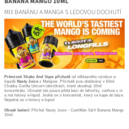
BANANA MANGO 10ML
MIX BANÁNU A MANGA S LEDOVOU DOCHUTÍ
Prémiové Shake And Vape příchutě
od věhlasného výrobce e-
liquidů
Nasty Juice
z Malajsie. Příchutě jsou dodávány v 60ml
Chubby Gorilla Unicorn lahvičkách, které obsahují 10ml
koncentrátu. Uživatel tak pouze přidá bázi do lahvičky, zatřese s ní
a má hotový e-liquid. Jedná se o koncentrát, který se kape do báze.
Nejedná se o hotový e-liquid.
Obsah balení:
Příchuť Nasty Juice - CushMan S&V Banana Mango
10ml