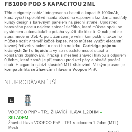
FB1000 POD S KAPACITOU 2ML
Tělo e-cigarety nabízí integrovanou baterii o kapacitě 1000mAh,
která vydrží spolehlivě nabitá běžnému vaperovi skrz den a neotřelý
kulatý design s barevným panelem na přední straně. Uprostřed
barevného panelu najdete spínací tlačítko, které můžete spolu se
systémem automatického potahu využít dle libosti. O nabíjení se
stará moderní USB-C port. Zařízení je velmi kompaktní, takže ho
můžete nosit v téměř každé kapse, nebo můžete využít elegantní
kovový řetízek v balení a nosit ho na krku.
Cartridge pojmou
krásných 2ml e-liquidu
a vy se nebudete muset starat o
konstantní doplňování. Pracují s meshed žhavící hlavou s odporem
0,8ohm, která zaručuje příjemnou produkci páry a skvělé podání
chuti. E-cigareta nabízí klasické MTL šlukování. Velkým plusem je
kompatibilita se žhavicími hlavami Voopoo PnP.
NEJPRODÁVANĚJŠÍ
1.
VOOPOO PNP - TR1 ŽHAVÍCÍ HLAVA 1,2OHM
–
SKLADEM
Žhavící hlava VOOPOO PnP - TR1 s odporem 1,2ohm (MTL)
Mesh