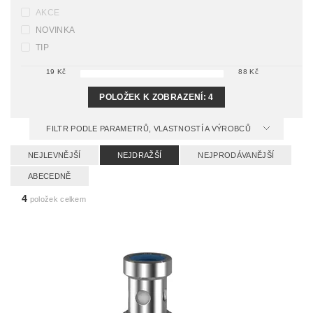
AKCE
NOVINKA
TIP
19
Kč
88
Kč
POLOŽEK K ZOBRAZENÍ:
4
FILTR PODLE PARAMETRŮ, VLASTNOSTÍ A VÝROBCŮ
NEJLEVNĚJŠÍ
NEJDRAŽŠÍ
NEJPRODÁVANĚJŠÍ
ABECEDNĚ
4
položek celkem