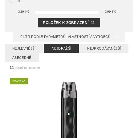
TIP
329
Kč
399
Kč
POLOŽEK K ZOBRAZENÍ:
11
FILTR PODLE PARAMETRŮ, VLASTNOSTÍ A VÝROBCŮ
NEJLEVNĚJŠÍ
NEJDRAŽŠÍ
NEJPRODÁVANĚJŠÍ
ABECEDNĚ
11
položek celkem
Novinka