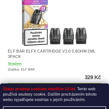
ELF BAR ELFX CARTRIDGE V2.0 0,8OHM 2ML
3PACK
Skladem
Značka:
ELF BAR
329 Kč
Zákaz prodeje osobám mladším 18 let.
Tento web
používá soubory cookie. Dalším procházením tohoto
webu vyjadřujete souhlas s jejich používáním.