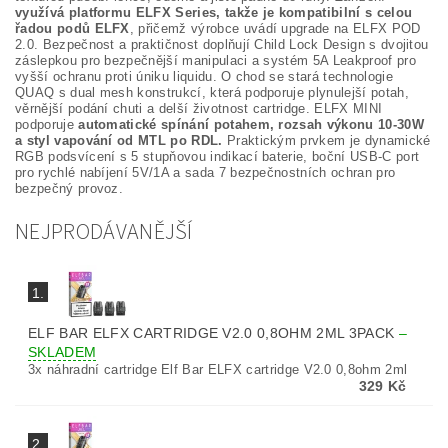
využívá platformu ELFX Series, takže je kompatibilní s celou
řadou podů ELFX
, přičemž výrobce uvádí upgrade na ELFX POD
2.0. Bezpečnost a praktičnost doplňují Child Lock Design s dvojitou
záslepkou pro bezpečnější manipulaci a systém 5A Leakproof pro
vyšší ochranu proti úniku liquidu. O chod se stará technologie
QUAQ s dual mesh konstrukcí, která podporuje plynulejší potah,
věrnější podání chuti a delší životnost cartridge. ELFX MINI
podporuje
automatické spínání potahem, rozsah výkonu 10-30W
a styl vapování od MTL po RDL.
Praktickým prvkem je dynamické
RGB podsvícení s 5 stupňovou indikací baterie, boční USB-C port
pro rychlé nabíjení 5V/1A a sada 7 bezpečnostních ochran pro
bezpečný provoz.
NEJPRODÁVANĚJŠÍ
1.
ELF BAR ELFX CARTRIDGE V2.0 0,8OHM 2ML 3PACK
–
SKLADEM
3x náhradní cartridge Elf Bar ELFX cartridge V2.0 0,8ohm 2ml
329 Kč
2.