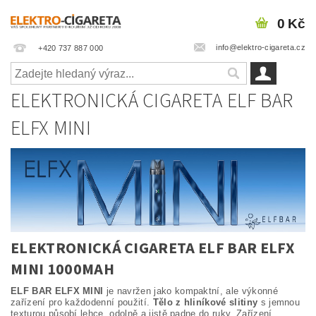
0 Kč
info@elektro-cigareta.cz
+420 737 887 000
ELEKTRONICKÁ CIGARETA ELF BAR
ELFX MINI
ELEKTRONICKÁ CIGARETA ELF BAR ELFX
MINI 1000MAH
ELF BAR ELFX MINI
je navržen jako kompaktní, ale výkonné
zařízení pro každodenní použití.
Tělo z hliníkové slitiny
s jemnou
texturou působí lehce, odolně a jistě padne do ruky. Zařízení