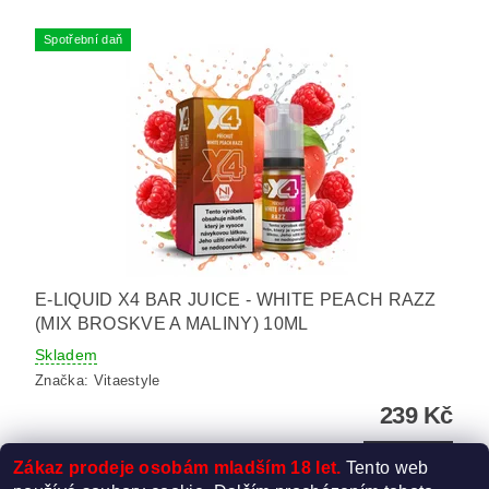
Spotřební daň
E-LIQUID X4 BAR JUICE - WHITE PEACH RAZZ
(MIX BROSKVE A MALINY) 10ML
Skladem
Značka:
Vitaestyle
239 Kč
DETAIL
Zákaz prodeje osobám mladším 18 let.
Tento web