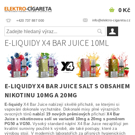
0 Kč
info@elektro-cigareta.cz
+420 737 887 000
E-LIQUIDY X4 BAR JUICE 10ML
E-LIQUIDY X4 BAR JUICE SALT S OBSAHEM
NIKOTINU 10MG A 20MG
E-liquidy
X4 Bar Juice nabízejí skvělé příchutě, se kterými si
vapování dokonale vychutnáte. Dokonalé mixy plné výrazných
ovocných tónů
nabízí 19 nových prémiových
příchutí
X4 Bar
Juice s nikotinovou solí ve variantě 10mg a 20mg s poměrem
PG50 a VG50.
Vysoký standard náplní X4 Bar Juice nezajišťují jen
kvalitní suroviny použité k výrobě, ale také postupy, které za
výrobou stojí. V moderních laboratořích za přísných hygienických