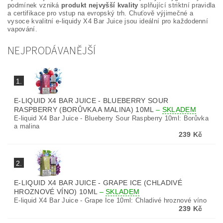
podmínek vzniká
produkt nejvyšší kvality
splňující striktní pravidla
a certifikace pro vstup na evropský trh. Chuťově výjimečné a
vysoce kvalitní e-liquidy X4 Bar Juice jsou ideální pro každodenní
vapování.
NEJPRODÁVANĚJŠÍ
1.
E-LIQUID X4 BAR JUICE - BLUEBERRY SOUR
RASPBERRY (BORŮVKA A MALINA) 10ML
–
SKLADEM
E-liquid X4 Bar Juice - Blueberry Sour Raspberry 10ml: Borůvka
a malina
239 Kč
2.
E-LIQUID X4 BAR JUICE - GRAPE ICE (CHLADIVÉ
HROZNOVÉ VÍNO) 10ML
–
SKLADEM
E-liquid X4 Bar Juice - Grape Ice 10ml: Chladivé hroznové víno
239 Kč