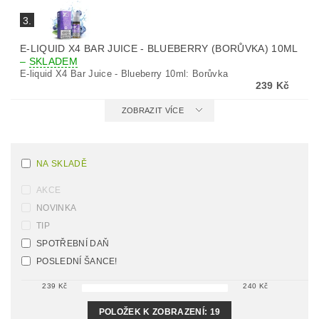
3.
E-LIQUID X4 BAR JUICE - BLUEBERRY (BORŮVKA) 10ML
–
SKLADEM
E-liquid X4 Bar Juice - Blueberry 10ml: Borůvka
239 Kč
ZOBRAZIT VÍCE
NA SKLADĚ
AKCE
NOVINKA
TIP
SPOTŘEBNÍ DAŇ
POSLEDNÍ ŠANCE!
239
Kč
240
Kč
POLOŽEK K ZOBRAZENÍ:
19