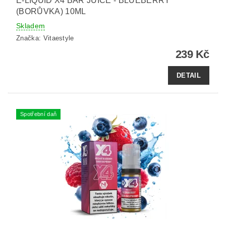
E-LIQUID X4 BAR JUICE - BLUEBERRY
(BORŮVKA) 10ML
Skladem
Značka:
Vitaestyle
239 Kč
DETAIL
Spotřební daň