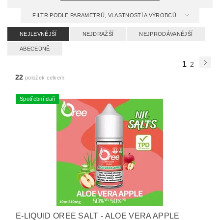
FILTR PODLE PARAMETRŮ, VLASTNOSTÍ A VÝROBCŮ
NEJLEVNĚJŠÍ
NEJDRAŽŠÍ
NEJPRODÁVANĚJŠÍ
ABECEDNĚ
1
2
22
položek celkem
Spotřební daň
E-LIQUID OREE SALT - ALOE VERA APPLE