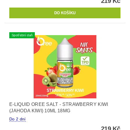
219 Kč
Spotřební daň
E-LIQUID OREE SALT - STRAWBERRY KIWI
(JAHODA KIWI) 10ML 18MG
Do 2 dní
219 Kč