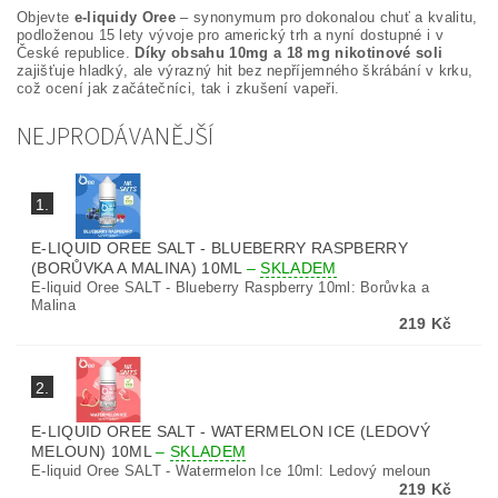
Objevte
e-liquidy Oree
– synonymum pro dokonalou chuť a kvalitu,
podloženou 15 lety vývoje pro americký trh a nyní dostupné i v
České republice.
Díky obsahu 10mg a 18 mg nikotinové soli
zajišťuje hladký, ale výrazný hit bez nepříjemného škrábání v krku,
což ocení jak začátečníci, tak i zkušení vapeři.
NEJPRODÁVANĚJŠÍ
1.
E-LIQUID OREE SALT - BLUEBERRY RASPBERRY
(BORŮVKA A MALINA) 10ML
–
SKLADEM
E-liquid Oree SALT - Blueberry Raspberry 10ml: Borůvka a
Malina
219 Kč
2.
E-LIQUID OREE SALT - WATERMELON ICE (LEDOVÝ
MELOUN) 10ML
–
SKLADEM
E-liquid Oree SALT - Watermelon Ice 10ml: Ledový meloun
219 Kč