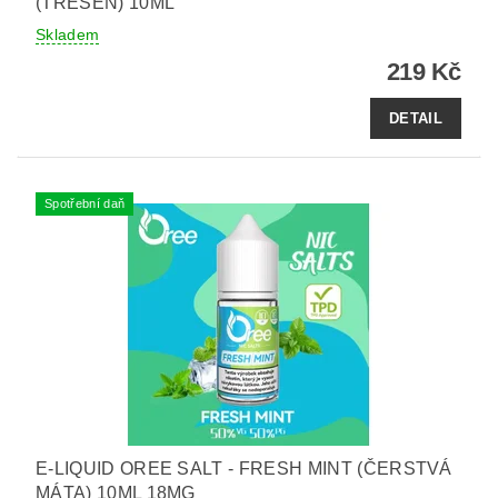
(TŘEŠEŇ) 10ML
Skladem
219 Kč
DETAIL
Spotřební daň
E-LIQUID OREE SALT - FRESH MINT (ČERSTVÁ
MÁTA) 10ML 18MG