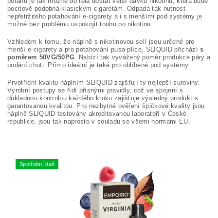
potahu je tak možné do těla dostat větší dávku nikotinu, která bude
pocitově podobná klasickým cigaretám. Odpadá tak nutnost
nepřetržitého potahování e-cigarety a i s menšími pod systémy je
možné bez problému uspokojit touhu po nikotinu.
Vzhledem k tomu, že náplně s nikotinovou solí jsou určené pro
menší e-cigarety a pro potahování pusa-plíce, SLIQUID přichází
s
poměrem 50VG/50PG
. Nabízí tak vyvážený poměr produkce páry a
podání chuti. Přímo ideální je také pro oblíbené pod systémy.
Prvotřídní kvalitu náplním SLIQUID zajišťují ty nejlepší suroviny.
Výrobní postupy se řídí přísnými pravidly, což ve spojení s
důkladnou kontrolou každého kroku zajišťuje výsledný produkt s
garantovanou kvalitou. Pro nezbytné ověření špičkové kvality jsou
náplně SLIQUID testovány akreditovanou laboratoří v České
republice, jsou tak naprosto v souladu se všemi normami EU.
Spotřební daň