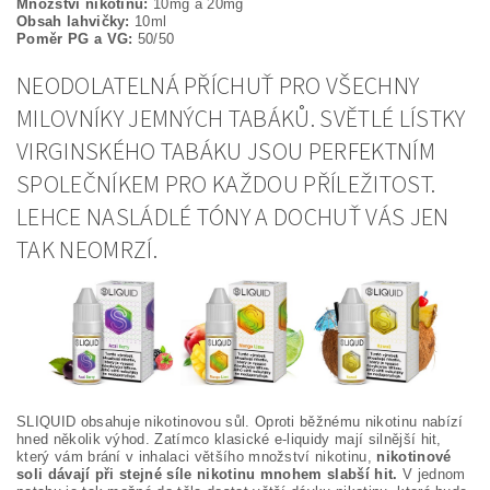
Množství nikotinu:
10mg a 20mg
Obsah lahvičky:
10ml
Poměr PG a VG:
50/50
NEODOLATELNÁ PŘÍCHUŤ PRO VŠECHNY
MILOVNÍKY JEMNÝCH TABÁKŮ. SVĚTLÉ LÍSTKY
VIRGINSKÉHO TABÁKU JSOU PERFEKTNÍM
SPOLEČNÍKEM PRO KAŽDOU PŘÍLEŽITOST.
LEHCE NASLÁDLÉ TÓNY A DOCHUŤ VÁS JEN
TAK NEOMRZÍ.
SLIQUID obsahuje nikotinovou sůl. Oproti běžnému nikotinu nabízí
hned několik výhod. Zatímco klasické e-liquidy mají silnější hit,
který vám brání v inhalaci většího množství nikotinu,
nikotinové
soli dávají při stejné síle nikotinu mnohem slabší hit.
V jednom