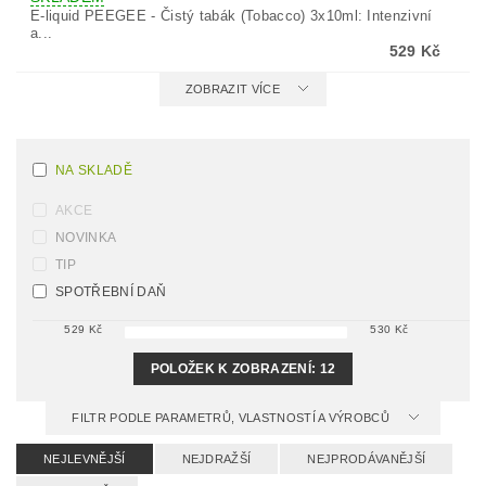
E-liquid PEEGEE - Čistý tabák (Tobacco) 3x10ml: Intenzivní
a...
529 Kč
ZOBRAZIT VÍCE
NA SKLADĚ
AKCE
NOVINKA
TIP
SPOTŘEBNÍ DAŇ
529
Kč
530
Kč
POLOŽEK K ZOBRAZENÍ:
12
FILTR PODLE PARAMETRŮ, VLASTNOSTÍ A VÝROBCŮ
NEJLEVNĚJŠÍ
NEJDRAŽŠÍ
NEJPRODÁVANĚJŠÍ