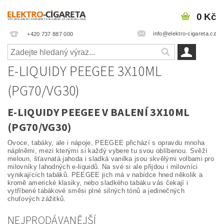
0 Kč
info@elektro-cigareta.cz
+420 737 887 000
E-LIQUIDY PEEGEE 3X10ML
(PG70/VG30)
E-LIQUIDY PEEGEE V BALENÍ 3X10ML
(PG70/VG30)
Ovoce, tabáky, ale i nápoje, PEEGEE přichází s opravdu mnoha
náplněmi, mezi kterými si každý vybere tu svou oblíbenou. Svěží
meloun, šťavnatá jahoda i sladká vanilka jsou skvělými volbami pro
milovníky lahodných e-liquidů. Na své si ale přijdou i milovníci
vynikajících tabáků. PEEGEE jich má v nabídce hned několik a
kromě americké klasiky, nebo sladkého tabáku vás čekají i
vytříbené tabákové směsi plné silných tónů a jedinečných
chuťových zážitků.
NEJPRODÁVANĚJŠÍ