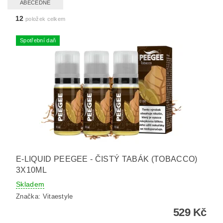
ABECEDNĚ
12
položek celkem
Spotřební daň
E-LIQUID PEEGEE - ČISTÝ TABÁK (TOBACCO)
3X10ML
Skladem
Značka:
Vitaestyle
529 Kč