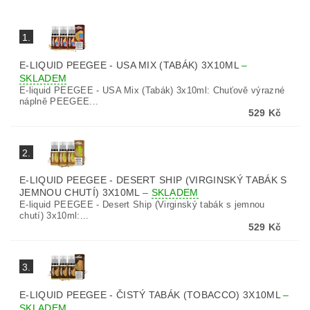
1.
E-LIQUID PEEGEE - USA MIX (TABÁK) 3X10ML
–
SKLADEM
E-liquid PEEGEE - USA Mix (Tabák) 3x10ml: Chuťově výrazné
náplně PEEGEE...
529 Kč
2.
E-LIQUID PEEGEE - DESERT SHIP (VIRGINSKÝ TABÁK S
JEMNOU CHUTÍ) 3X10ML
–
SKLADEM
E-liquid PEEGEE - Desert Ship (Virginský tabák s jemnou
chutí) 3x10ml:...
529 Kč
3.
E-LIQUID PEEGEE - ČISTÝ TABÁK (TOBACCO) 3X10ML
–
SKLADEM