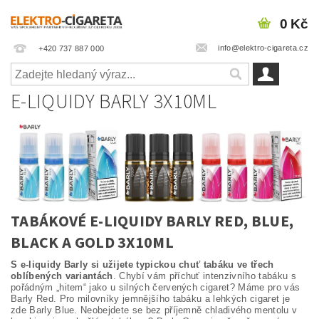
0 Kč
info@elektro-cigareta.cz
+420 737 887 000
E-LIQUIDY BARLY 3X10ML
TABÁKOVÉ E-LIQUIDY BARLY RED, BLUE,
BLACK A GOLD 3X10ML
S e-liquidy Barly si užijete typickou chuť tabáku ve třech
oblíbených variantách
. Chybí vám příchuť intenzivního tabáku s
pořádným „hitem“ jako u silných červených cigaret? Máme pro vás
Barly Red. Pro milovníky jemnějšího tabáku a lehkých cigaret je
zde Barly Blue. Neobejdete se bez příjemně chladivého mentolu v