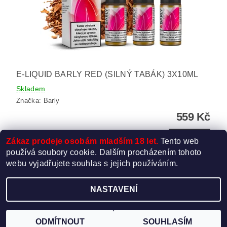
E-LIQUID BARLY RED (SILNÝ TABÁK) 3X10ML
Skladem
Značka:
Barly
559 Kč
DETAIL
Zákaz prodeje osobám mladším 18 let.
Tento web
používá soubory cookie. Dalším procházením tohoto
webu vyjadřujete souhlas s jejich používáním.
NASTAVENÍ
Upravit nastavení cookies
2026 ©
Elektro-Cigareta.cz
, všechna práva vyhrazena
Vytvořil Shoptet
ODMÍTNOUT
SOUHLASÍM