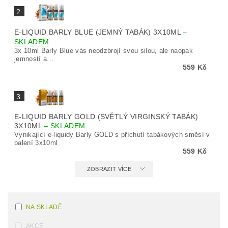
2.
E-LIQUID BARLY BLUE (JEMNÝ TABÁK) 3X10ML
–
SKLADEM
3x 10ml Barly Blue vás neodzbrojí svou silou, ale naopak
jemností a...
559 Kč
3.
E-LIQUID BARLY GOLD (SVĚTLÝ VIRGINSKÝ TABÁK)
3X10ML
–
SKLADEM
Vynikající e-liquidy Barly GOLD s příchutí tabákových směsí v
balení 3x10ml
559 Kč
ZOBRAZIT VÍCE
NA SKLADĚ
AKCE