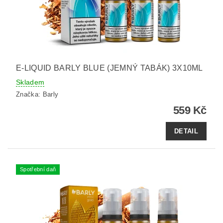
E-LIQUID BARLY BLUE (JEMNÝ TABÁK) 3X10ML
Skladem
Značka:
Barly
559 Kč
DETAIL
Spotřební daň