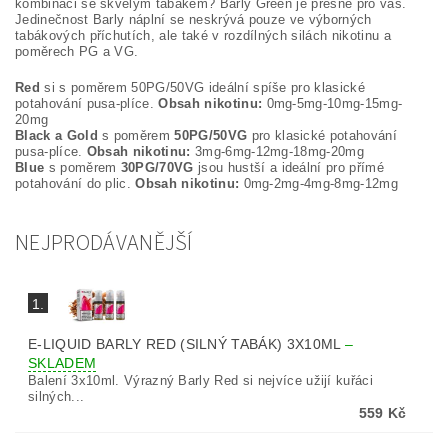
kombinaci se skvělým tabákem? Barly Green je přesně pro vás.
Jedinečnost Barly náplní se neskrývá pouze ve výborných
tabákových příchutích, ale také v rozdílných silách nikotinu a
poměrech PG a VG.
Red
si s poměrem 50PG/50VG ideální spíše pro klasické
potahování pusa-plíce.
Obsah nikotinu:
0mg-5mg-10mg-15mg-
20mg
Black a Gold
s poměrem
50PG/50VG
pro klasické potahování
pusa-plíce.
Obsah nikotinu:
3mg-6mg-12mg-18mg-20mg
Blue
s poměrem
30PG/70VG
jsou hustší a ideální pro přímé
potahování do plic.
Obsah nikotinu:
0mg-2mg-4mg-8mg-12mg
NEJPRODÁVANĚJŠÍ
1.
E-LIQUID BARLY RED (SILNÝ TABÁK) 3X10ML
–
SKLADEM
Balení 3x10ml. Výrazný Barly Red si nejvíce užijí kuřáci
silných...
559 Kč