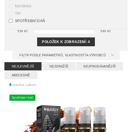
NOVINKA
TIP
SPOTŘEBNÍ DAŇ
559
Kč
560
Kč
POLOŽEK K ZOBRAZENÍ:
4
FILTR PODLE PARAMETRŮ, VLASTNOSTÍ A VÝROBCŮ
NEJLEVNĚJŠÍ
NEJDRAŽŠÍ
NEJPRODÁVANĚJŠÍ
ABECEDNĚ
4
položek celkem
Spotřební daň