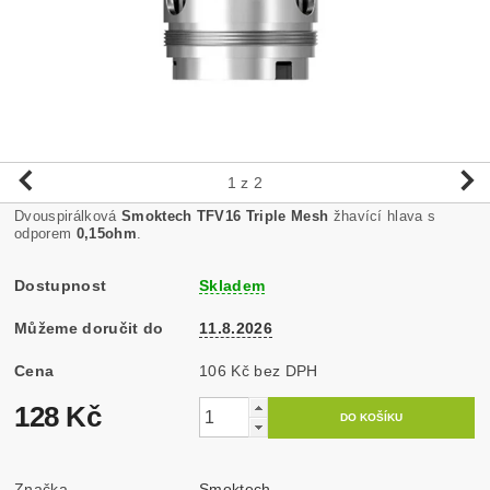
1
z 2
Dvouspirálková
Smoktech TFV16 Triple Mesh
žhavící hlava s
odporem
0,15ohm
.
Dostupnost
Skladem
Můžeme doručit do
11.8.2026
Cena
106 Kč bez DPH
128 Kč
Značka
Smoktech