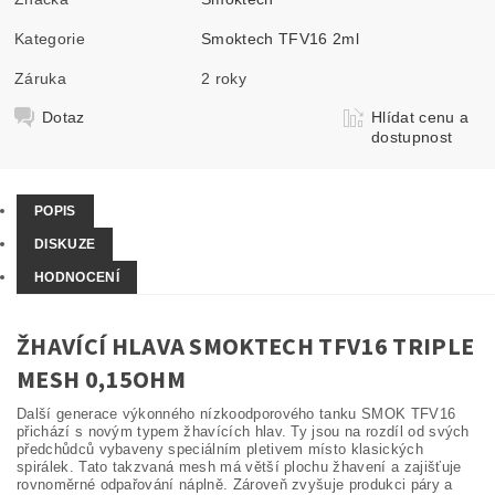
Kategorie
Smoktech TFV16 2ml
Záruka
2 roky
Dotaz
Hlídat cenu a
dostupnost
POPIS
DISKUZE
HODNOCENÍ
ŽHAVÍCÍ HLAVA SMOKTECH TFV16 TRIPLE
MESH 0,15OHM
Další generace výkonného nízkoodporového tanku SMOK TFV16
přichází s novým typem žhavících hlav. Ty jsou na rozdíl od svých
předchůdců vybaveny speciálním pletivem místo klasických
spirálek. Tato takzvaná mesh má větší plochu žhavení a zajišťuje
rovnoměrné odpařování náplně. Zároveň zvyšuje produkci páry a