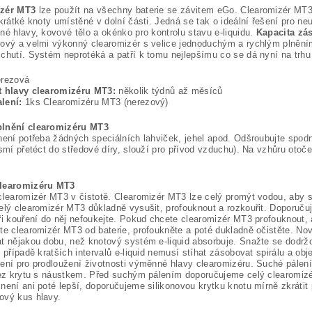
zér MT3
lze použít na všechny baterie se závitem eGo. Clearomizér MT3
 krátké knoty umístěné v dolní části. Jedná se tak o ideální řešení pro n
né hlavy, kovové tělo a okénko pro kontrolu stavu e-liquidu.
Kapacita zás
ový a velmi výkonný clearomizér s velice jednoduchým a rychlým plněním,
chutí. Systém neprotéká a patří k tomu nejlepšímu co se dá nyní na trhu
rezová
t hlavy clearomizéru MT3:
několik týdnů až měsíců
lení:
1ks Clearomizéru MT3 (nerezový)
lnění clearomizéru MT3
není potřeba žádných speciálních lahviček, jehel apod. Odšroubujte spod
esmí přetéct do středové díry, slouží pro přívod vzduchu). Na vzhůru ot
learomizéru MT3
clearomizér MT3 v čistotě. Clearomizér MT3 lze celý promýt vodou, aby se
elý clearomizér MT3 důkladně vysušit, profouknout a rozkouřit. Doporuču
ři kouření do něj nefoukejte. Pokud chcete clearomizér MT3 profouknout,
te clearomizér MT3 od baterie, profoukněte a poté dukladně očistěte. No
t nějakou dobu, než knotový systém e-liquid absorbuje. Snažte se dodržo
V případě kratších intervalů e-liquid nemusí stíhat zásobovat spirálu a o
ení pro prodloužení životnosti výměnné hlavy clearomizéru. Suché pále
bez krytu s náustkem. Před suchým pálením doporučujeme celý clearomiz
není ani poté lepší, doporučujeme silikonovou krytku knotu mírně zkráti
ový kus hlavy.