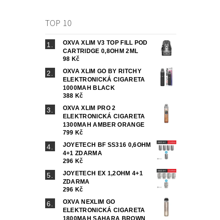
TOP 10
OXVA XLIM V3 TOP FILL POD
CARTRIDGE 0,8OHM 2ML
98 Kč
OXVA XLIM GO BY RITCHY
ELEKTRONICKÁ CIGARETA
1000MAH BLACK
388 Kč
OXVA XLIM PRO 2
ELEKTRONICKÁ CIGARETA
1300MAH AMBER ORANGE
799 Kč
JOYETECH BF SS316 0,6OHM
4+1 ZDARMA
296 Kč
JOYETECH EX 1,2OHM 4+1
ZDARMA
296 Kč
OXVA NEXLIM GO
ELEKTRONICKÁ CIGARETA
1800MAH SAHARA BROWN