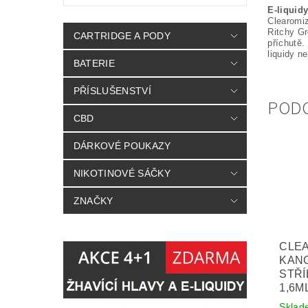
E-liquid
Clearomi
Ritchy Gr
CARTRIDGE A PODY
příchutě.
liquidy n
BATERIE
PŘÍSLUŠENSTVÍ
POD
CBD
DÁRKOVÉ POUKAZY
NIKOTINOVÉ SÁČKY
ZNAČKY
CLE
KAN
STŘÍ
1,6M
Sklad