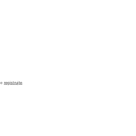
se
registrujte
.