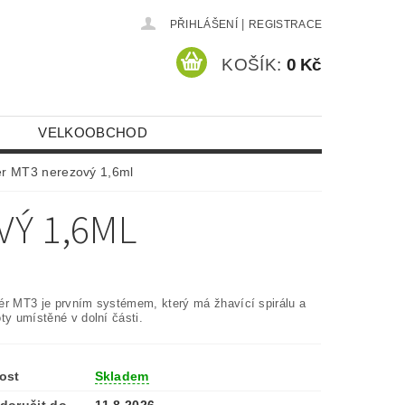
|
PŘIHLÁŠENÍ
REGISTRACE
KOŠÍK:
0 Kč
VELKOOBCHOD
ér MT3 nerezový 1,6ml
Ý 1,6ML
ér MT3 je prvním systémem, který má žhavící spirálu a
ty umístěné v dolní části.
ost
Skladem