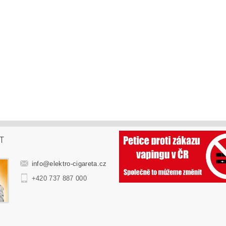
T
info
@
elektro-cigareta.cz
+420 737 887 000