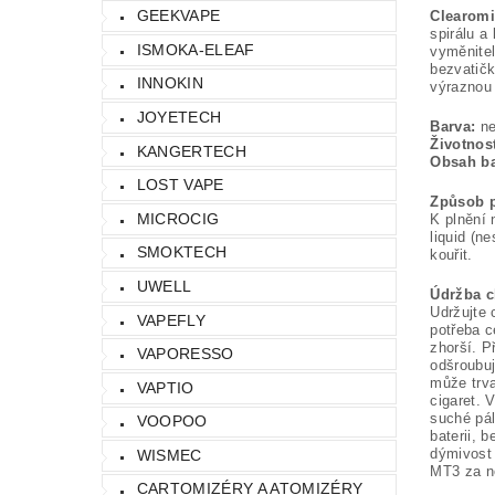
GEEKVAPE
Clearomi
spirálu a
ISMOKA-ELEAF
vyměnitel
bezvatičk
INNOKIN
výraznou 
JOYETECH
Barva:
ne
Životnos
KANGERTECH
Obsah ba
LOST VAPE
Způsob p
MICROCIG
K plnění 
liquid (n
SMOKTECH
kouřit.
UWELL
Údržba c
Udržujte 
VAPEFLY
potřeba c
zhorší. P
VAPORESSO
odšroubuj
může trva
VAPTIO
cigaret. 
suché pál
VOOPOO
baterii, 
dýmivost 
WISMEC
MT3 za n
CARTOMIZÉRY A ATOMIZÉRY