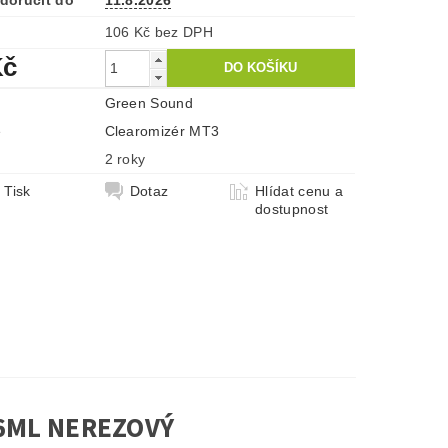
doručit do
11.8.2026
106 Kč bez DPH
Kč
Green Sound
e
Clearomizér MT3
2 roky
Tisk
Dotaz
Hlídat cenu a
dostupnost
,6ML NEREZOVÝ