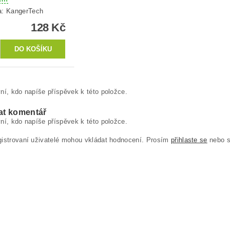
a:
KangerTech
128 Kč
ní, kdo napíše příspěvek k této položce.
at komentář
ní, kdo napíše příspěvek k této položce.
gistrovaní uživatelé mohou vkládat hodnocení. Prosím
přihlaste se
nebo 