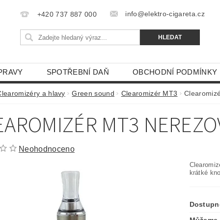
info@elektro-cigareta.cz
+420 737 887 000
PRAVY
SPOTŘEBNÍ DAŇ
OBCHODNÍ PODMÍNKY
Clearomizéry a hlavy
Green sound
Clearomizér MT3
Clearomiz
EAROMIZÉR MT3 NEREZOV
Neohodnoceno
Clearomiz
krátké kno
Dostupn