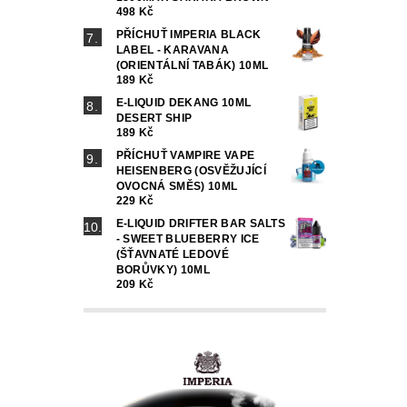
498 Kč
PŘÍCHUŤ IMPERIA BLACK
LABEL - KARAVANA
(ORIENTÁLNÍ TABÁK) 10ML
189 Kč
E-LIQUID DEKANG 10ML
DESERT SHIP
189 Kč
PŘÍCHUŤ VAMPIRE VAPE
HEISENBERG (OSVĚŽUJÍCÍ
OVOCNÁ SMĚS) 10ML
229 Kč
E-LIQUID DRIFTER BAR SALTS
- SWEET BLUEBERRY ICE
(ŠŤAVNATÉ LEDOVÉ
BORŮVKY) 10ML
209 Kč