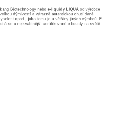
kang Biotechnology nebo
e-liquidy LIQUA
od výrobce
i velkou dýmivostí a výrazně autentickou chutí dané
 kyselost apod., jako tomu je u většiny jiných výrobců. E-
dná se o nejkvalitnější certifikované e-liquidy na světě.