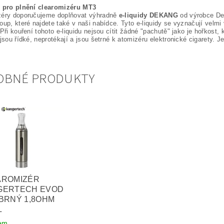
y pro plnění clearomizéru MT3
zéry doporučujeme doplňovat výhradně
e-liquidy DEKANG
od výrobce De
oup, které najdete také v naši nabídce. Tyto e-liquidy se vyznačují velm
 Při kouření tohoto e-liquidu nejsou cítit žádné "pachutě" jako je hořkost,
ejsou řídké, neprotékají a jsou šetrné k atomizéru elektronické cigarety. Je
OBNÉ PRODUKTY
AROMIZÉR
GERTECH EVOD
BRNÝ 1,8OHM
L
em