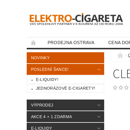
PRODEJNA OSTRAVA
CENA DO
KONTAKTY
NOVINKY
CL
POSLEDNÍ ŠANCE!
E-LIQUIDY!
JEDNORÁZOVÉ E-CIGARETY!
VÝPRODEJ
AKCE 4 + 1 ZDARMA
E-LIQUIDY