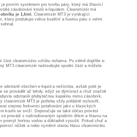
 je prvním systémem pro tvorbu páry, který má žhavící
eustálé zásobování knotů e-liquidem. Clearomizér má
obníku je 1,6ml.
Clearomizér MT3 je vynikající
 který produkuje velice kvalitní a hustou páru s velmi
 sehnat.
ní část clearomizéru vzhůru nohama. Po stěně doplňte e-
očený MT3 clearomizér našroubujte spodní část a můžete
 odstranil všechen e-liquid a nečistota, avšak poté je
je se provádět až tehdy, když se dýmivost a chuť značně
 abyste odstranili přebytečnou kapalinu mimo zásobník,
vý clearomizér MT3 je potřeba vždy pořádně rozkouřit,
vat stejnou frekvenci potahování jako u klasických
bjem kouře se sníží. Doporučuje se také občas provést
ní se provádí s našroubovaným spodním dílem a hlavou na
ér promýt horkou vodou a důkladně vysušit. Pokud chuť a
t pomocí nůžek a nebo vyměnit starou hlavu clearomizéru