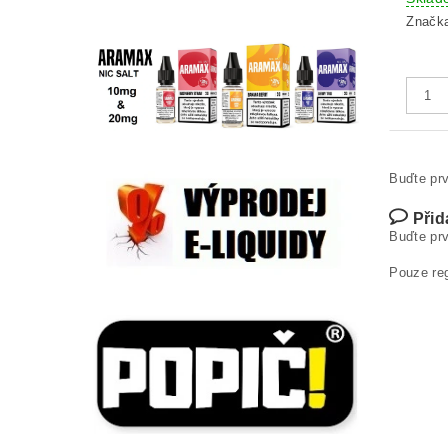
Značk
Buďte prv
Přid
Buďte prv
Pouze re