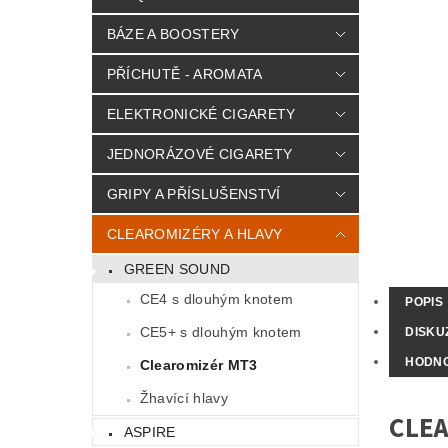
BÁZE A BOOSTERY
PŘÍCHUTĚ - AROMATA
ELEKTRONICKÉ CIGARETY
JEDNORÁZOVÉ CIGARETY
GRIPY A PŘÍSLUŠENSTVÍ
CLEAROMIZÉRY A HLAVY
GREEN SOUND
CE4 s dlouhým knotem
POPIS
CE5+ s dlouhým knotem
DISKU
HODN
Clearomizér MT3
Žhavící hlavy
CLEA
ASPIRE