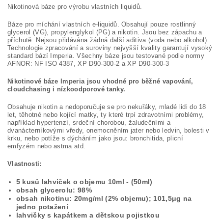
Nikotinová báze pro výrobu vlastních liquidů.
Báze pro míchání vlastních e-liquidů. Obsahují pouze rostlinný
glycerol (VG), propylenglykol (PG) a nikotin. Jsou bez zápachu a
příchutě. Nejsou přidávána žádná další aditiva (voda nebo alkohol).
Technologie zpracování a suroviny nejvyšší kvality garantují vysoký
standard bází Imperia. Všechny báze jsou testované podle normy
AFNOR: NF ISO 4387, XP D90-300-2 a XP D90-300-3
Nikotinové báze Imperia jsou vhodné pro běžné vapování,
cloudchasing i nízkoodporové tanky.
Obsahuje nikotin a nedoporučuje se pro nekuřáky, mladé lidi do 18
let, těhotné nebo kojící matky, ty které trpí zdravotními problémy,
například hypertenzí, srdeční chorobou, žaludečními a
dvanácterníkovými vředy, onemocněním jater nebo ledvin, bolesti v
krku, nebo potíže s dýcháním jako jsou: bronchitida, plicní
emfyzém nebo astma atd.
Vlastnosti:
5 kusů lahviček o objemu 10ml - (50ml)
obsah glycerolu: 98%
obsah nikotinu: 20mg/ml (2% objemu); 101,5μg na
jedno potažení
lahvičky s kapátkem a dětskou pojistkou