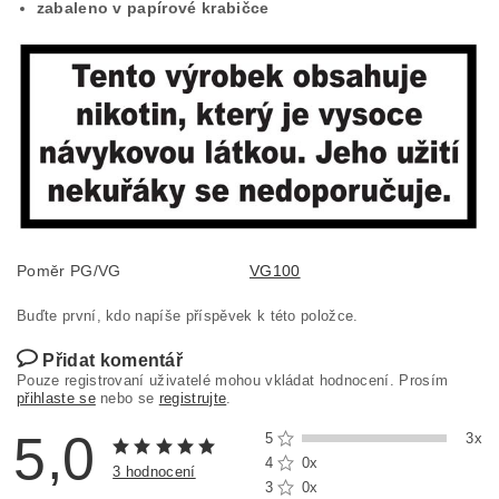
zabaleno v papírové krabičce
Poměr PG/VG
VG100
Buďte první, kdo napíše příspěvek k této položce.
Přidat komentář
Pouze registrovaní uživatelé mohou vkládat hodnocení. Prosím
přihlaste se
nebo se
registrujte
.
5,0
5
3x
4
0x
3 hodnocení
3
0x