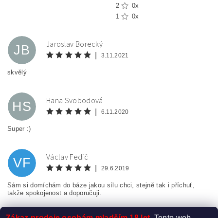
2
0x
1
0x
Jaroslav Borecký
JB
|
3.11.2021
skvělý
Hana Svobodová
HS
|
6.11.2020
Super :)
Václav Fedič
VF
|
29.6.2019
Sám si domíchám do báze jakou sílu chci, stejně tak i příchuť,
takže spokojenost a doporučuji.
Zákaz prodeje osobám mladším 18 let.
Tento web