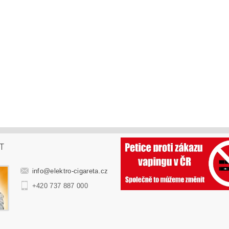
T
info
@
elektro-cigareta.cz
+420 737 887 000