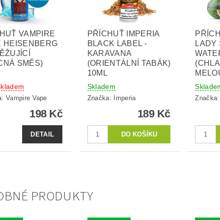
HUŤ VAMPIRE
PŘÍCHUŤ IMPERIA
PŘÍC
E HEISENBERG
BLACK LABEL -
LADY 
ĚŽUJÍCÍ
KARAVANA
WATE
CNÁ SMĚS)
(ORIENTÁLNÍ TABÁK)
(CHLA
10ML
MELO
skladem
Skladem
Sklade
a:
Vampire Vape
Značka:
Imperia
Značka
198 Kč
189 Kč
DETAIL
OBNÉ PRODUKTY