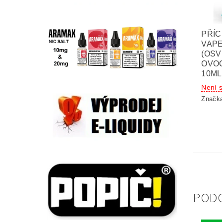
PŘÍC
VAP
(OSV
OVO
10ML
Není 
Značk
POD