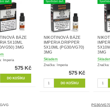
bní daň
Spotřební daň
Spotřeb
TINOVÁ BÁZE
NIKOTINOVÁ BÁZE
NIKOT
RIA 5X10ML
IMPERIA DRIPPER
IMPER
0/VG50) 3MG
5X10ML (PG30/VG70)
5X10M
3MG
3MG
em
Skladem
Sklade
a:
Imperia
Značka:
Imperia
Značka
575 Kč
575 Kč
PG/VG
PG30/VG7