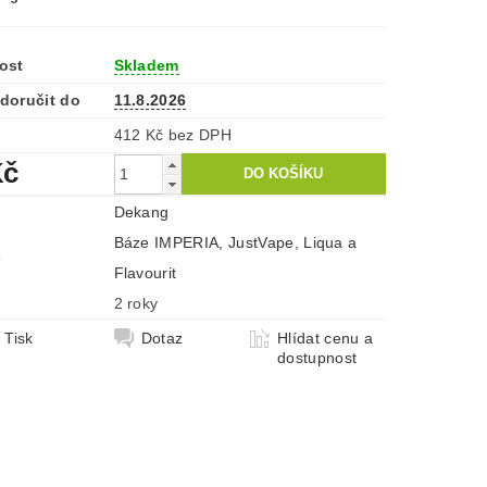
ost
Skladem
doručit do
11.8.2026
412 Kč bez DPH
Kč
Dekang
Báze IMPERIA, JustVape, Liqua a
e
Flavourit
2 roky
Tisk
Dotaz
Hlídat cenu a
dostupnost