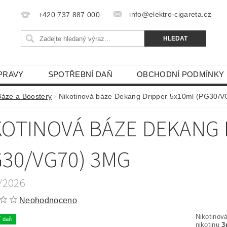
info@elektro-cigareta.cz
+420 737 887 000
PRAVY
SPOTŘEBNÍ DAŇ
OBCHODNÍ PODMÍNKY
Báze a Boostery
Nikotinová báze Dekang Dripper 5x10ml (PG30/
KOTINOVÁ BÁZE DEKANG 
G30/VG70) 3MG
1/2026
Neohodnoceno
Nikotinov
í daň
nikotinu
3