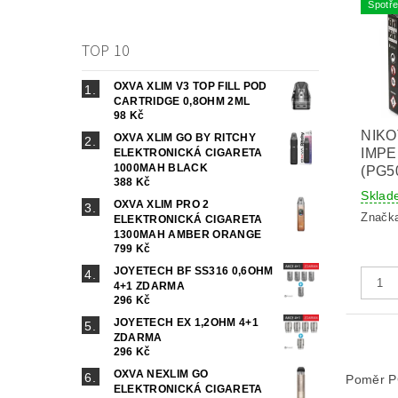
Spotře
TOP 10
OXVA XLIM V3 TOP FILL POD
CARTRIDGE 0,8OHM 2ML
98 Kč
NIKO
OXVA XLIM GO BY RITCHY
IMPE
ELEKTRONICKÁ CIGARETA
1000MAH BLACK
(PG5
388 Kč
Sklad
OXVA XLIM PRO 2
Značk
ELEKTRONICKÁ CIGARETA
1300MAH AMBER ORANGE
799 Kč
JOYETECH BF SS316 0,6OHM
4+1 ZDARMA
296 Kč
JOYETECH EX 1,2OHM 4+1
ZDARMA
296 Kč
OXVA NEXLIM GO
Poměr 
ELEKTRONICKÁ CIGARETA