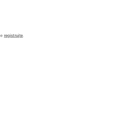
se
registrujte
.