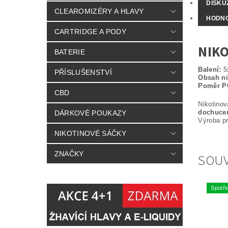
DISKU
CLEAROMIZÉRY A HLAVY
HODN
CARTRIDGE A PODY
NIKO
BATERIE
Balení:
5
PŘÍSLUŠENSTVÍ
Obsah ni
Poměr P
CBD
Nikotinov
dochucení
DÁRKOVÉ POUKAZY
Výroba pr
NIKOTINOVÉ SÁČKY
ZNAČKY
SOUV
Spotře