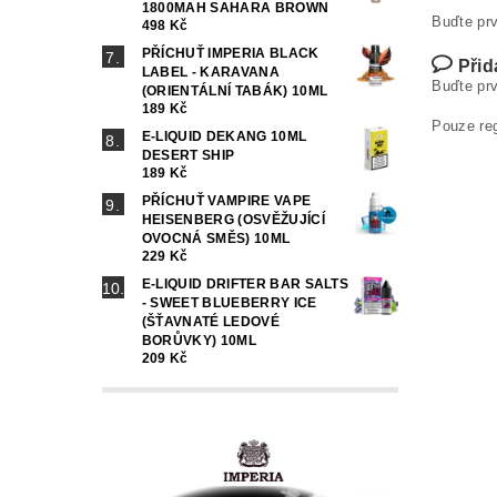
1800MAH SAHARA BROWN
Buďte prv
498 Kč
PŘÍCHUŤ IMPERIA BLACK
Přid
LABEL - KARAVANA
Buďte prv
(ORIENTÁLNÍ TABÁK) 10ML
189 Kč
Pouze re
E-LIQUID DEKANG 10ML
DESERT SHIP
189 Kč
PŘÍCHUŤ VAMPIRE VAPE
HEISENBERG (OSVĚŽUJÍCÍ
OVOCNÁ SMĚS) 10ML
229 Kč
E-LIQUID DRIFTER BAR SALTS
- SWEET BLUEBERRY ICE
(ŠŤAVNATÉ LEDOVÉ
BORŮVKY) 10ML
209 Kč