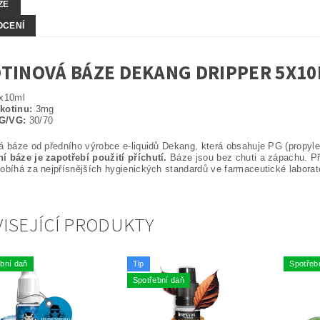
ZE
OCENÍ
TINOVÁ BÁZE DEKANG DRIPPER 5X10
x10ml
kotinu:
3mg
G/VG:
30/70
á báze od předního výrobce e-liquidů Dekang, která obsahuje PG (propylen
 báze je zapotřebí použití příchutí.
Báze jsou bez chuti a zápachu. Při
obíhá za nejpřísnějších hygienických standardů ve farmaceutické laborato
ISEJÍCÍ PRODUKTY
bní daň
Tip
Spotřeb
Spotřební daň