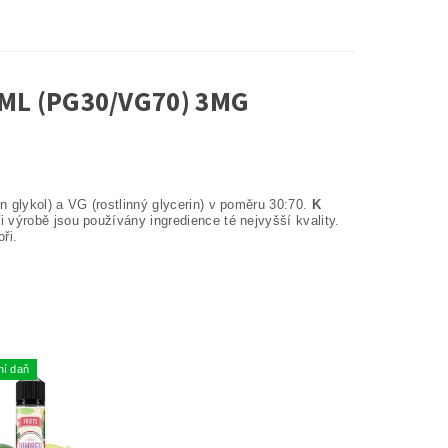
ML (PG30/VG70) 3MG
 glykol) a VG (rostlinný glycerin) v poměru 30:70.
K
 výrobě jsou používány ingredience té nejvyšší kvality.
ři.
ní daň