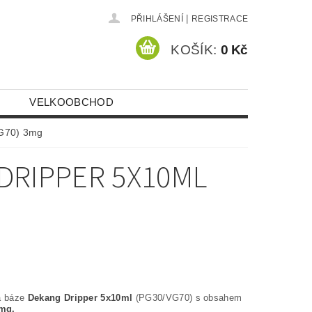
|
PŘIHLÁŠENÍ
REGISTRACE
KOŠÍK:
0 Kč
VELKOOBCHOD
VG70) 3mg
DRIPPER 5X10ML
á báze
Dekang Dripper 5x10ml
(PG30/VG70) s obsahem
mg.