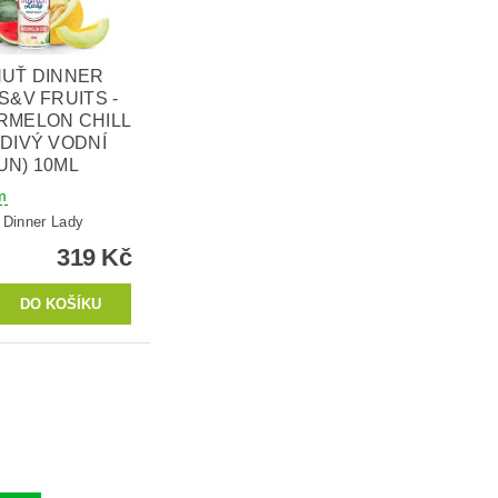
HUŤ DINNER
S&V FRUITS -
RMELON CHILL
DIVÝ VODNÍ
UN) 10ML
m
:
Dinner Lady
319 Kč