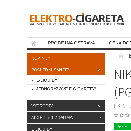
PRODEJNA OSTRAVA
CENA DO
KONTAKTY
NOVINKY
NI
POSLEDNÍ ŠANCE!
E-LIQUIDY!
(P
JEDNORÁZOVÉ E-CIGARETY!
EXP: 
VÝPRODEJ
AKCE 4 + 1 ZDARMA
Spotřebn
E-LIQUIDY