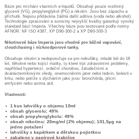
Báze pro míchání vlastních e-liquidů. Obsahují pouze rostlinný
glycerol (VG), propylenglykol (PG) a nikotin. Jsou bez zápachu a
příchutě. Nejsou přidávána žádná další aditiva (voda nebo alkohol).
Technologie zpracování a suroviny nejvyšší kvality garantují vysoký
standard bází Imperia. Všechny báze jsou testované podle normy
AFNOR: NF ISO 4387, XP D90-300-2 a XP D90-300-3
Nikotinové báze Imperia jsou vhodné pro běžné vapování,
cloudchasing i nízkoodporové tanky.
Obsahuje nikotin a nedoporučuje se pro nekuřáky, mladé lidi do 18
let, těhotné nebo kojící matky, ty které trpí zdravotními problémy,
například hypertenzí, srdeční chorobou, žaludečními a
dvanácterníkovými vředy, onemocněním jater nebo ledvin, bolesti v
krku, nebo potíže s dýcháním jako jsou: bronchitida, plicní
emfyzém nebo astma atd.
Vlastnosti:
1 kus lahvičky o objemu 10ml
obsah glycerolu: 49%
obsah propylenglykolu: 49%
obsah nikotinu: 20mg/ml (2% objemu); 101,5μg na
jedno potažení
lahvičky s kapátkem a dětskou pojistkou
zabaleno v papírové krabičce