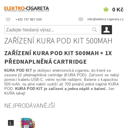
0 Kč
info@elektro-cigareta.cz
+420 737 887 000
ZAŘÍZENÍ KURA POD KIT 500MAH
ZAŘÍZENÍ KURA POD KIT 500MAH + 1X
PŘEDNAPLNĚNÁ CARTRIDGE
KURA POD KIT
je dobíjecí elektronická cigareta, do které se
zasune již přednaplněná cartridge (KURA POD). Zařízení se nabijí
pomocí kabelu USB-C, velmi rychlé nabíjení. Baterie s kapacitou
500 mAh, na plné nabití vydrží až 700 potahů jedné náplně KURA
POD.
KURA POD KIT je zařízení a jedna náplň v balení.
Jen
KURA tahej!
NEJPRODÁVANĚJŠÍ
1.