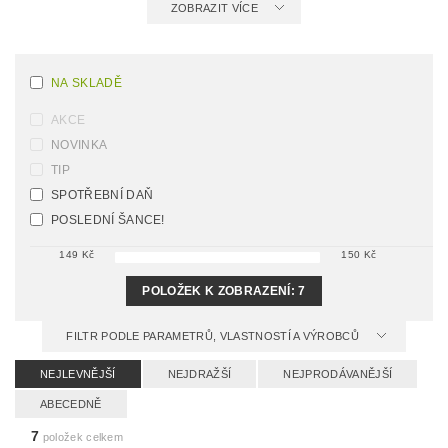
ZOBRAZIT VÍCE
NA SKLADĚ
AKCE
NOVINKA
TIP
SPOTŘEBNÍ DAŇ
POSLEDNÍ ŠANCE!
149
Kč
150
Kč
POLOŽEK K ZOBRAZENÍ:
7
FILTR PODLE PARAMETRŮ, VLASTNOSTÍ A VÝROBCŮ
NEJLEVNĚJŠÍ
NEJDRAŽŠÍ
NEJPRODÁVANĚJŠÍ
ABECEDNĚ
7
položek celkem