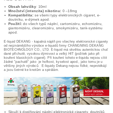
Obsah lahvičky
: 10ml
Množství (intenzita) nikotinu:
0 –18mg
Kompatibilita:
se všemi typy elektronických cigaret, e-
doutníku, e-dýmek apod.
Použití:
do všech typů náplní, cartomizéru, echomizéru,
giantomizéru, clearomizéru, smokymizéru, tank-systému
apod.
E-liquid DEKANG - kapalná náplň pro všechny elektronické cigarety
od nejznámějšího výrobce e-liquidů firmy CHANGNING DEKANG
BIOTECHNOLOGY CO., LTD. E-liquid má skvělou autentickou chuť
dané příchutě, vysokou dýmivost a velký HIT (požitek jako při
kouření klasických cigaret). Při kouření tohoto e-liquidu nejsou cítit
žádné "pachutě" jako je hořkost, kyselost apod., jako tomu je u
většiny jiných výrobců. E-liquidy Dekang nejsou řídké, neprotékájí
a jsou šetrné ke knotům a spirálám.
Slouží k doplňování náplní elektronické cigarety, doutníků,