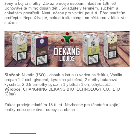
ženy a kojící matky. Zákaz prodeje osobám mladším 18ti let!
Uchovávejte mimo dosah dětí. Skladujte v temném, suchém a
chladném prostředí. Není určeno pro vnitřní použití. Před použitím
protřepte. Nepoužívejte, pokud trpíte alergii na některou z látek viz.
složení.
Složení:
Nikotin (ISO) - obsah nikotinu uveden na štítku, Vanilin,
propan-1,2-diol, glycerol, kyselina jablečná, 2-methylbutanová
kyselina, 2,3,5-trimethylpyrazin-1-ylethan-1-on, ethylacetát.
Výrobce:
CHANGNING DEKANG BIOTECHNOLOGY CO., LTD
(Čína)
Zákaz prodeje mladším 18-ti let. Nevhodné pro těhotné a kojící
matky nebo senzitivní osoby na obsah.