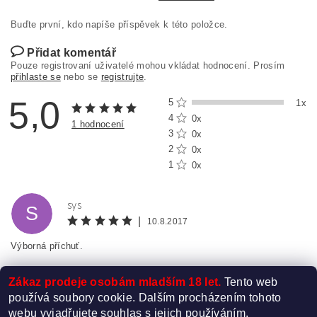
Buďte první, kdo napíše příspěvek k této položce.
Přidat komentář
Pouze registrovaní uživatelé mohou vkládat hodnocení. Prosím
přihlaste se
nebo se
registrujte
.
5,0
5
1x
4
0x
1 hodnocení
3
0x
2
0x
1
0x
sys
S
|
10.8.2017
Výborná příchuť.
Zákaz prodeje osobám mladším 18 let.
Tento web
používá soubory cookie. Dalším procházením tohoto
webu vyjadřujete souhlas s jejich používáním.