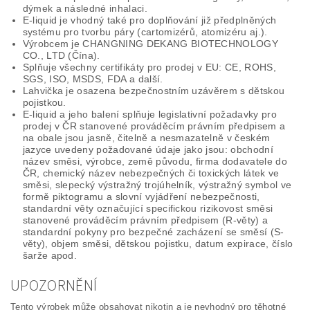
dýmek a následné inhalaci.
E-liquid je vhodný také pro doplňování již předplněných
systému pro tvorbu páry (cartomizérů, atomizéru aj.).
Výrobcem je CHANGNING DEKANG BIOTECHNOLOGY
CO., LTD (Čína).
Splňuje všechny certifikáty pro prodej v EU: CE, ROHS,
SGS, ISO, MSDS, FDA a další.
Lahvička je osazena bezpečnostním uzávěrem s dětskou
pojistkou.
E-liquid a jeho balení splňuje legislativní požadavky pro
prodej v ČR stanovené prováděcím právním předpisem a
na obale jsou jasně, čitelně a nesmazatelně v českém
jazyce uvedeny požadované údaje jako jsou: obchodní
název směsi, výrobce, země původu, firma dodavatele do
ČR, chemický název nebezpečných či toxických látek ve
směsi, slepecký výstražný trojúhelník, výstražný symbol ve
formě piktogramu a slovní vyjádření nebezpečnosti,
standardní věty označující specifickou rizikovost směsi
stanovené prováděcím právním předpisem (R-věty) a
standardní pokyny pro bezpečné zacházení se směsí (S-
věty), objem směsi, dětskou pojistku, datum expirace, číslo
šarže apod.
UPOZORNĚNÍ
Tento výrobek může obsahovat nikotin a je nevhodný pro těhotné