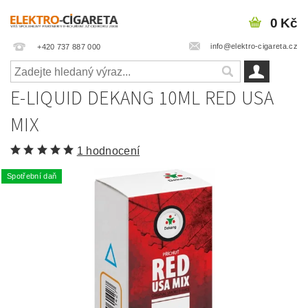
0 Kč
info@elektro-cigareta.cz
+420 737 887 000
E-LIQUID DEKANG 10ML RED USA
MIX
1 hodnocení
Spotřební daň