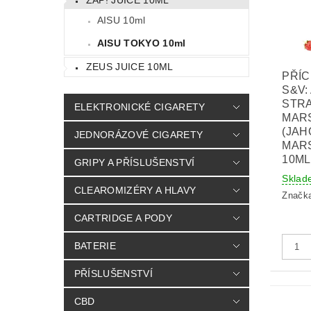
AISU 10ml
AISU TOKYO 10ml
ZEUS JUICE 10ML
PŘÍC
S&V:
STR
ELEKTRONICKÉ CIGARETY
MAR
(JA
JEDNORÁZOVÉ CIGARETY
MAR
10ML
GRIPY A PŘÍSLUŠENSTVÍ
Sklad
CLEAROMIZÉRY A HLAVY
Značk
CARTRIDGE A PODY
BATERIE
PŘÍSLUŠENSTVÍ
CBD