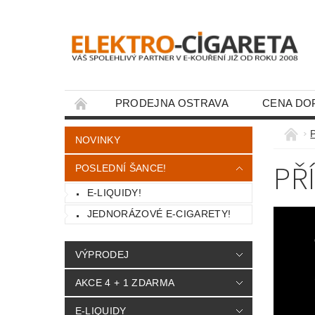
PRODEJNA OSTRAVA
CENA DO
KONTAKTY
NOVINKY
PŘ
POSLEDNÍ ŠANCE!
E-LIQUIDY!
JEDNORÁZOVÉ E-CIGARETY!
VÝPRODEJ
AKCE 4 + 1 ZDARMA
E-LIQUIDY