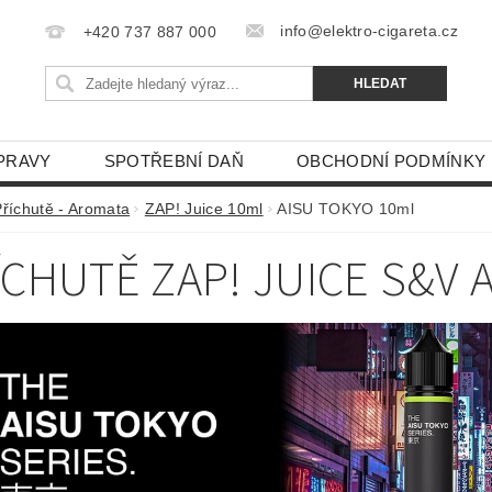
info@elektro-cigareta.cz
+420 737 887 000
PRAVY
SPOTŘEBNÍ DAŇ
OBCHODNÍ PODMÍNKY
Příchutě - Aromata
ZAP! Juice 10ml
AISU TOKYO 10ml
ÍCHUTĚ ZAP! JUICE S&V 