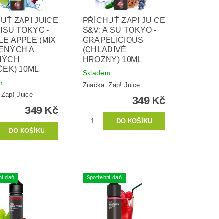
UŤ ZAP! JUICE
PŘÍCHUŤ ZAP! JUICE
AISU TOKYO -
S&V: AISU TOKYO -
E APPLE (MIX
GRAPELICIOUS
ENÝCH A
(CHLADIVÉ
NÝCH
HROZNY) 10ML
ČEK) 10ML
Skladem
m
Značka:
Zap! Juice
:
Zap! Juice
349 Kč
349 Kč
ní daň
Spotřební daň