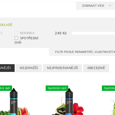
ZOBRAZIT VÍCE
 SKLADĚ
249
Kč
CE
NOVINKA
SPOTŘEBNÍ
DAŇ
FILTR PODLE PARAMETRŮ, VLASTNOSTÍ
VNĚJŠÍ
NEJDRAŽŠÍ
NEJPRODÁVANĚJŠÍ
ABECEDNĚ
bní daň
Spotřební daň
Spotřeb