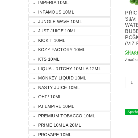
IMPERIA 10ML
INFAMOUS 10ML
PŘÍC
S&V:
JUNGLE WAVE 10ML
WAT
JUST JUICE 10ML
BUBB
POŠ
KICKIT 10ML
(VIZ
KOZY FACTORY 10ML
Sklad
KTS 10ML
Značk
LIQUA - RITCHY 10ML A 12ML
MONKEY LIQUID 10ML
NASTY JUICE 10ML
OHF! 10ML
PJ EMPIRE 10ML
Spotře
PREMIUM TOBACCO 10ML
PRIME 10ML A 20ML
PROVAPE 10ML