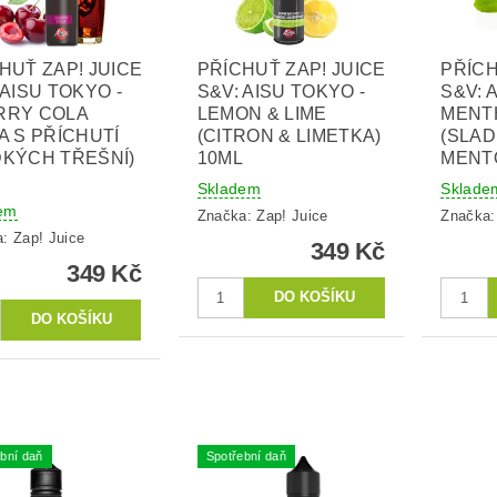
HUŤ ZAP! JUICE
PŘÍCHUŤ ZAP! JUICE
PŘÍCH
 AISU TOKYO -
S&V: AISU TOKYO -
S&V: 
RRY COLA
LEMON & LIME
MENT
A S PŘÍCHUTÍ
(CITRON & LIMETKA)
(SLAD
KÝCH TŘEŠNÍ)
10ML
MENT
Skladem
Sklade
em
Značka:
Zap! Juice
Značka
a:
Zap! Juice
349 Kč
349 Kč
bní daň
Spotřební daň