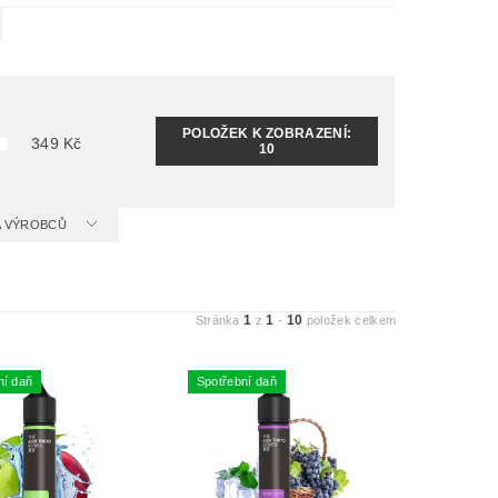
POLOŽEK K ZOBRAZENÍ:
349
Kč
10
 A VÝROBCŮ
1
1
10
Stránka
z
-
položek celkem
ní daň
Spotřební daň