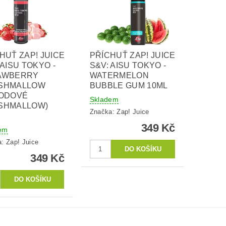
HUŤ ZAP! JUICE
PŘÍCHUŤ ZAP! JUICE
 AISU TOKYO -
S&V: AISU TOKYO -
AWBERRY
WATERMELON
SHMALLOW
BUBBLE GUM 10ML
HODOVÉ
Skladem
SHMALLOW)
Značka:
Zap! Juice
349 Kč
em
a:
Zap! Juice
349 Kč