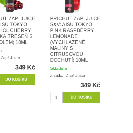
UŤ ZAP! JUICE
PŘÍCHUŤ ZAP! JUICE
AISU TOKYO -
S&V: AISU TOKYO -
HOL CHERRY
PINK RASPBERRY
KÁ TŘEŠEŇ S
LEMONADE
OLEM) 10ML
(VYCHLAZENÉ
MALINY S
m
CITRUSOVOU
:
Zap! Juice
DOCHUTÍ) 10ML
349 Kč
Skladem
Značka:
Zap! Juice
349 Kč