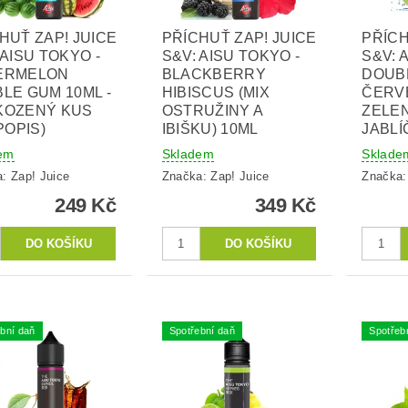
HUŤ ZAP! JUICE
PŘÍCHUŤ ZAP! JUICE
PŘÍCH
 AISU TOKYO -
S&V: AISU TOKYO -
S&V: 
ERMELON
BLACKBERRY
DOUBL
LE GUM 10ML -
HIBISCUS (MIX
ČERV
KOZENÝ KUS
OSTRUŽINY A
ZELE
.POPIS)
IBIŠKU) 10ML
JABLÍ
em
Skladem
Sklade
a:
Zap! Juice
Značka:
Zap! Juice
Značka
249 Kč
349 Kč
bní daň
Spotřební daň
Spotřeb