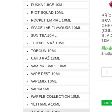
PUKKA JUICE 10ML
RIOT SQUAD 10ML
PŘÍC
ROCKET EMPIRE 10ML
S&V:
CHE
SPACE LAB FLAVOURS 10ML
(COL
SUN TEA 10ML
SLAD
10ML
TI JUICE 5 AŽ 10ML
Sklad
TOBGUN 10ML
Značk
UAHU 6 AŽ 12ML
VAMPIRE VAPE 10ML
VAPE FEST 10ML
VAPEMIX 10ML
VAPKA 5ML
WAFFLE COLLECTION 10ML
Spotře
YETI 5ML A 10ML
ZAP! JUICE 10ML