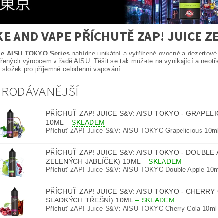
E AND VAPE PŘÍCHUTĚ ZAP! JUICE ZE
ie AISU TOKYO Series
nabídne unikátní a vytříbené ovocné a dezertové 
řených výrobcem v řadě AISU. Těšit se tak můžete na vynikající a neotř
 složek pro příjemné celodenní vapování.
PRODÁVANĚJŠÍ
PŘÍCHUŤ ZAP! JUICE S&V: AISU TOKYO - GRAPEL
10ML
–
SKLADEM
Příchuť ZAP! Juice S&V: AISU TOKYO Grapelicious 10ml
PŘÍCHUŤ ZAP! JUICE S&V: AISU TOKYO - DOUBLE
ZELENÝCH JABLÍČEK) 10ML
–
SKLADEM
Příchuť ZAP! Juice S&V: AISU TOKYO Double Apple 10ml
PŘÍCHUŤ ZAP! JUICE S&V: AISU TOKYO - CHERRY
SLADKÝCH TŘEŠNÍ) 10ML
–
SKLADEM
Příchuť ZAP! Juice S&V: AISU TOKYO Cherry Cola 10ml -