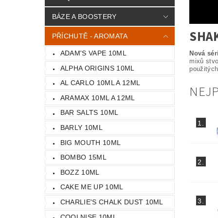
BÁZE A BOOSTERY
SHAK
PŘÍCHUTĚ - AROMATA
ADAM'S VAPE 10ML
Nová sér
mixů stvo
ALPHA ORIGINS 10ML
použitých
AL CARLO 10ML A 12ML
NEJ
ARAMAX 10ML A 12ML
BAR SALTS 10ML
1.
BARLY 10ML
BIG MOUTH 10ML
BOMBO 15ML
2.
BOZZ 10ML
CAKE ME UP 10ML
3.
CHARLIE'S CHALK DUST 10ML
COOLNISE 10ML