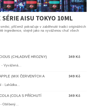
 SÉRIE AISU TOKYO 10ML
směsi, přičemž pokračuje v zaběhnuté tradici originálních
elé ingredience, stejně jako na vyváženou chuť všech
ICIOUS (CHLADIVÉ HROZNY)
349 Kč
 - Vyvážená...
 APPLE (MIX ČERVENÝCH A
349 Kč
 - Lahůdka...
 COLA (COLA S PŘÍCHUTÍ
349 Kč
 Oblíbený...