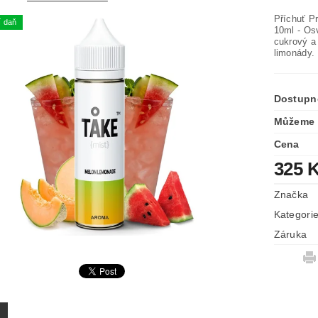
Příchuť 
í daň
10ml - Os
cukrový a
limonády.
Dostupn
Můžeme 
Cena
325 
Značka
Kategori
Záruka