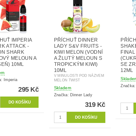
HUŤ IMPERIA
PŘÍCHUŤ DINNER
PŘÍCH
K ATTACK -
LADY S&V FRUITS -
SHAKE
ON SHARK
KIWI MELON (VODNÍ
FINAL
OVÝ MELOUN A
A ŽLUTÝ MELOUN S
(CUK
EŇ) 10ML
TROPICKÝM KIWI)
SE ZR
10ML
12ML
em
V MINULOSTI POD NÁZVEM
Sklade
a:
Imperia
MELON TWIST
Značka
Skladem
295 Kč
Značka:
Dinner Lady
319 Kč