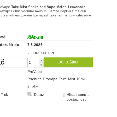
ProVape
Take Mist Shake and Vape Melon Lemonade
věžující chuť vodního melounu jemně doplňuje meloun
 v samotném závěru lze nalézt také jemné tóny citrusové
ost
Skladem
doručit do
7.8.2026
269 Kč bez DPH
Kč
ProVape
e
Příchutě ProVape Take Mist 10ml
2 roky
Tisk
Dotaz
Hlídat cenu a
dostupnost