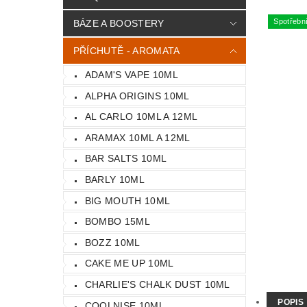
Spotřebn
BÁZE A BOOSTERY
PŘÍCHUTĚ - AROMATA
ADAM'S VAPE 10ML
ALPHA ORIGINS 10ML
AL CARLO 10ML A 12ML
ARAMAX 10ML A 12ML
BAR SALTS 10ML
BARLY 10ML
BIG MOUTH 10ML
BOMBO 15ML
BOZZ 10ML
CAKE ME UP 10ML
CHARLIE'S CHALK DUST 10ML
POPIS
COOLNISE 10ML