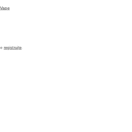
 Vape
se
registrujte
.