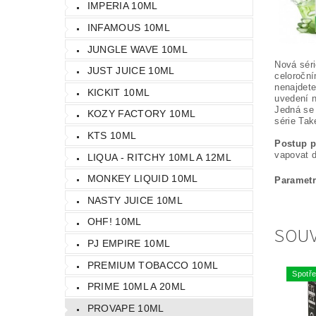
IMPERIA 10ML
INFAMOUS 10ML
JUNGLE WAVE 10ML
Nová séri
JUST JUICE 10ML
celoroční
nenajdete
KICKIT 10ML
uvedení n
Jedná se 
KOZY FACTORY 10ML
série Tak
KTS 10ML
Postup p
vapovat 
LIQUA - RITCHY 10ML A 12ML
MONKEY LIQUID 10ML
Parametr
NASTY JUICE 10ML
OHF! 10ML
SOUV
PJ EMPIRE 10ML
PREMIUM TOBACCO 10ML
Spotře
PRIME 10ML A 20ML
PROVAPE 10ML