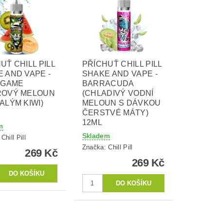
UŤ CHILL PILL
PŘÍCHUŤ CHILL PILL
 AND VAPE -
SHAKE AND VAPE -
 GAME
BARRACUDA
ROVÝ MELOUN
(CHLADIVÝ VODNÍ
ALÝM KIWI)
MELOUN S DÁVKOU
ČERSTVÉ MÁTY)
12ML
m
Skladem
:
Chill Pill
Značka:
Chill Pill
269 Kč
269 Kč