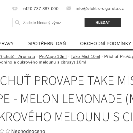
info@elektro-cigareta.cz
+420 737 887 000
PRAVY
SPOTŘEBNÍ DAŇ
OBCHODNÍ PODMÍNKY
Příchutě - Aromata
ProVape 10ml
Take Mist 10ml
Příchuť ProVa
odního a cukrového melounu s citrusy) 10ml
ÍCHUŤ PROVAPE TAKE MI
PE - MELON LEMONADE (
KROVÉHO MELOUNU S CI
Neohodnoceno