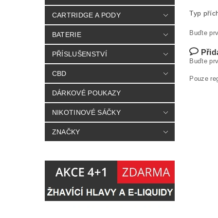
Typ příc
CARTRIDGE A PODY
Buďte prv
BATERIE
Přid
PŘÍSLUŠENSTVÍ
Buďte prv
CBD
Pouze re
DÁRKOVÉ POUKAZY
NIKOTINOVÉ SÁČKY
ZNAČKY