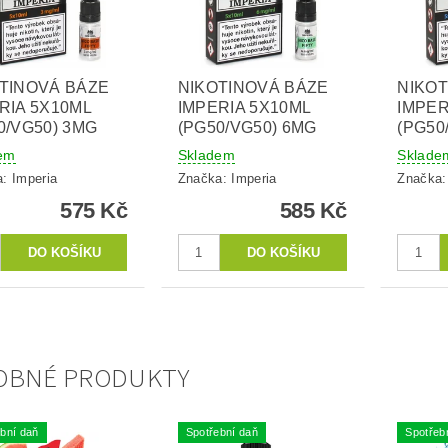
TINOVÁ BÁZE
NIKOTINOVÁ BÁZE
NIKOT
RIA 5X10ML
IMPERIA 5X10ML
IMPER
0/VG50) 3MG
(PG50/VG50) 6MG
(PG50
em
Skladem
Sklade
a:
Imperia
Značka:
Imperia
Značka
575 Kč
585 Kč
OBNÉ PRODUKTY
bní daň
Spotřební daň
Spotřeb