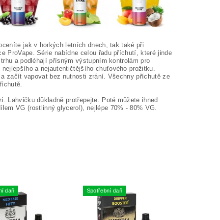
ceníte jak v horkých letních dnech, tak také při
e ProVape. Série nabídne celou řadu příchutí, které jinde
a trhu a podléhají přísným výstupním kontrolám pro
ejlepšího a nejautentičtějšího chuťového prožitku.
t a začít vapovat bez nutnosti zrání. Všechny příchutě ze
říchutě.
zi. Lahvičku důkladně protřepejte. Poté můžete ihned
em VG (rostlinný glycerol), nejlépe 70% - 80% VG.
ní daň
Spotřební daň