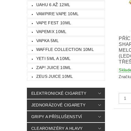
UAHU 6 AŽ 12ML
VAMPIRE VAPE 10ML
VAPE FEST 10ML
VAPEMIX 10ML
PŘÍC
VAPKA 5ML
SHAR
WAFFLE COLLECTION 10ML
MEL
(LED
YETI 5ML A 10ML
TŘEŠ
ZAP! JUICE 10ML
Sklad
ZEUS JUICE 10ML
Značk
ELEKTRONICKÉ CIGARETY
JEDNORÁZOVÉ CIGARETY
GRIPY A PŘÍSLUŠENSTVÍ
CLEAROMIZÉRY A HLAVY