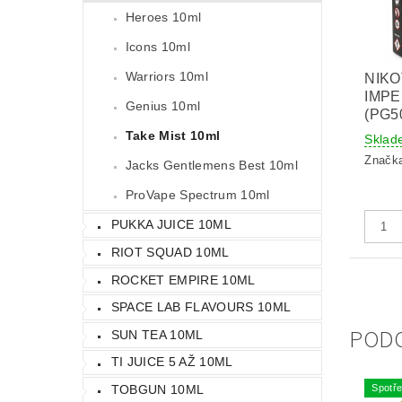
Heroes 10ml
Icons 10ml
Warriors 10ml
NIKO
IMPE
Genius 10ml
(PG5
Take Mist 10ml
Sklad
Značk
Jacks Gentlemens Best 10ml
ProVape Spectrum 10ml
PUKKA JUICE 10ML
RIOT SQUAD 10ML
ROCKET EMPIRE 10ML
SPACE LAB FLAVOURS 10ML
POD
SUN TEA 10ML
TI JUICE 5 AŽ 10ML
TOBGUN 10ML
Spotře