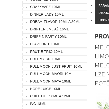
PARA
CRAZYVAPE 10ML
DISKU
DINNER LADY 10ML
HODN
DREAM FLAVOR 10ML A 20ML
DRIFTER 5ML AŽ 16ML
PROV
DRIPPIN PARTY 10ML
FLAVOURIT 10ML
MELO
FRUTIE TRIO 10ML
LIMO
FULL MOON 10ML
MELO
FULL MOON JUST FRUIT 10ML
LZE 
FULL MOON MAORI 10ML
POTĚ
FULL MOON MAYA 10ML
HOPE JUICE 10ML
CHILL PILL 10ML A 12ML
IVG 18ML