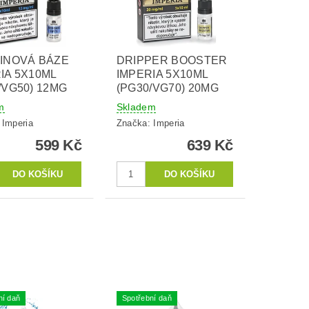
INOVÁ BÁZE
DRIPPER BOOSTER
IA 5X10ML
IMPERIA 5X10ML
/VG50) 12MG
(PG30/VG70) 20MG
m
Skladem
:
Imperia
Značka:
Imperia
599 Kč
639 Kč
ní daň
Spotřební daň