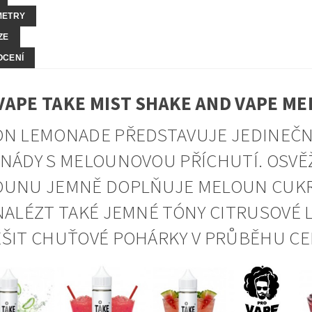
METRY
ZE
OCENÍ
APE TAKE MIST SHAKE AND VAPE M
N LEMONADE PŘEDSTAVUJE JEDINEČ
NÁDY S MELOUNOVOU PŘÍCHUTÍ. OSVĚ
UNU JEMNĚ DOPLŇUJE MELOUN CUKR
NALÉZT TAKÉ JEMNÉ TÓNY CITRUSOVÉ 
ŠIT CHUŤOVÉ POHÁRKY V PRŮBĚHU CE