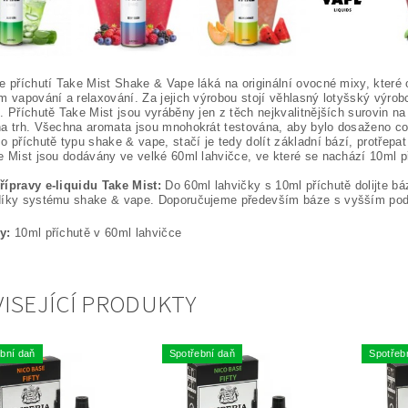
e příchutí Take Mist Shake & Vape láká na originální ovocné mixy, které o
m vapování a relaxování. Za jejich výrobou stojí věhlasný lotyšský výrobc
. Příchutě Take Mist jsou vyráběny jen z těch nejkvalitnějších surovin n
a trh. Všechna aromata jsou mnohokrát testována, aby bylo dosaženo co n
o příchutě typu shake & vape, stačí je tedy dolít základní bází, protřepa
e Mist jsou dodávány ve velké 60ml lahvičce, ve které se nachází 10ml p
řípravy e-liquidu Take Mist:
Do 60ml lahvičky s 10ml příchutě dolijte bá
díky systému shake & vape. Doporučujeme především báze s vyšším podíl
y:
10ml příchutě v 60ml lahvičce
ISEJÍCÍ PRODUKTY
bní daň
Spotřební daň
Spotřeb