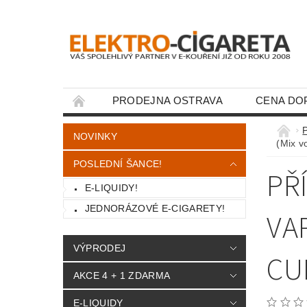
PRODEJNA OSTRAVA
CENA DO
KONTAKTY
NOVINKY
(Mix v
POSLEDNÍ ŠANCE!
PŘ
E-LIQUIDY!
JEDNORÁZOVÉ E-CIGARETY!
VA
VÝPRODEJ
CU
AKCE 4 + 1 ZDARMA
E-LIQUIDY