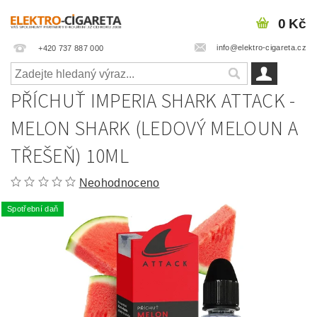
0 Kč
info@elektro-cigareta.cz
+420 737 887 000
PŘÍCHUŤ IMPERIA SHARK ATTACK -
MELON SHARK (LEDOVÝ MELOUN A
TŘEŠEŇ) 10ML
Neohodnoceno
Spotřební daň