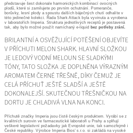
představuje šest dokonale harmonických kombinací ovocných
plodů, které si zamilujete po prvním ochutnání. Pomeranče,
borůvky, lesní plody a spoustu dalších báječných chutí odhalíte v
této jedinečné kolekci. Řada Shark Attack byla vyvinuta a vyrobena
v laboratořích Imperia. Struktura jednotlivých receptů je postavená
tak, aby bylo možné použít namíchaný e-liquid
bez potřeby zrání.
BRILANTNÍ A OSVĚŽUJÍCÍ POTĚŠENÍ OBJEVÍTE
V PŘÍCHUTI MELON SHARK. HLAVNÍ SLOŽKOU
JE LEDOVÝ VODNÍ MELOUN SE SLADKÝMI
TÓNY, TATO SLOŽKA JE DOPLNĚNA VÝRAZNÝM
AROMATEM ČERNÉ TŘEŠNĚ, DÍKY ČEMUŽ JE
CELÁ PŘÍCHUŤ JEŠTĚ SLADŠÍ A JEŠTĚ
DOKONALEJŠÍ. SKUTEČNOU TŘEŠNIČKOU NA
DORTU JE CHLADIVÁ VLNA NA KONCI.
Příchutě značky Imperia jsou čistě českým produktem. Vyrábí se z
kvalitních surovin ve farmaceutické laboratoři u Prahy a splňují
veškeré legislativní požadavky jak Evropské unie, tak samozřejmě i
České republiky. Výrobce Imperia Bios' s.r.o. si zakládá na vysoké