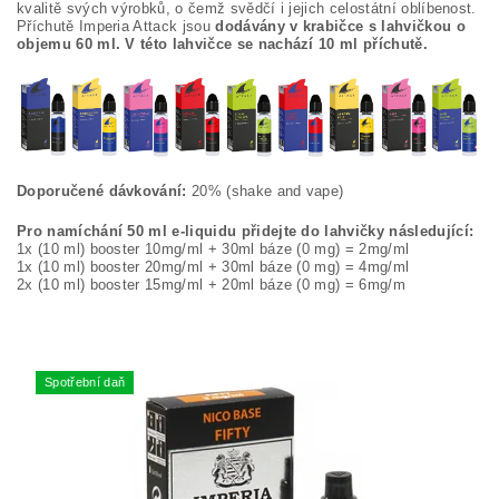
kvalitě svých výrobků, o čemž svědčí i jejich celostátní oblíbenost.
Příchutě Imperia Attack jsou
dodávány v krabičce s lahvičkou o
objemu 60 ml. V této lahvičce se nachází 10 ml příchutě.
Doporučené dávkování:
20% (shake and vape)
Pro namíchání 50 ml e-liquidu přidejte do lahvičky následující:
1x (10 ml) booster 10mg/ml + 30ml báze (0 mg) = 2mg/ml
1x (10 ml) booster 20mg/ml + 30ml báze (0 mg) = 4mg/ml
2x (10 ml) booster 15mg/ml + 20ml báze (0 mg) = 6mg/m
Spotřební daň