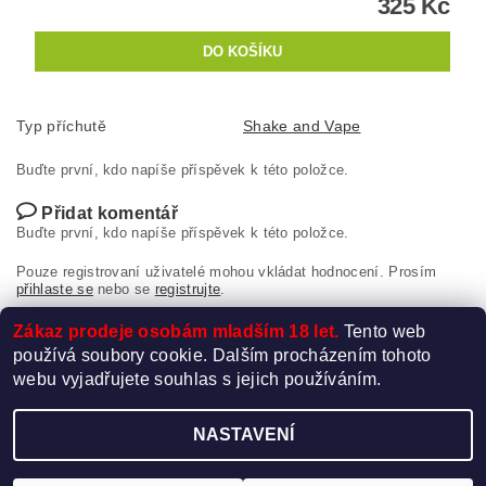
325 Kč
Typ příchutě
Shake and Vape
Buďte první, kdo napíše příspěvek k této položce.
Přidat komentář
Buďte první, kdo napíše příspěvek k této položce.
Pouze registrovaní uživatelé mohou vkládat hodnocení. Prosím
přihlaste se
nebo se
registrujte
.
Zákaz prodeje osobám mladším 18 let.
Tento web
používá soubory cookie. Dalším procházením tohoto
webu vyjadřujete souhlas s jejich používáním.
NASTAVENÍ
Upravit nastavení cookies
2026 ©
Elektro-Cigareta.cz
, všechna práva vyhrazena
Vytvořil Shoptet