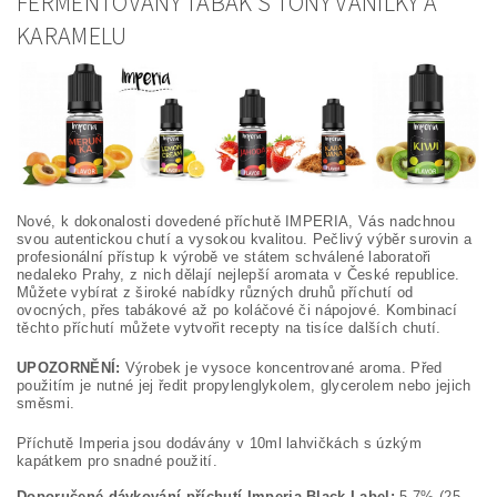
FERMENTOVANÝ TABÁK S TÓNY VANILKY A
KARAMELU
Nové, k dokonalosti dovedené příchutě IMPERIA, Vás nadchnou
svou autentickou chutí a vysokou kvalitou. Pečlivý výběr surovin a
profesionální přístup k výrobě ve státem schválené laboratoři
nedaleko Prahy, z nich dělají nejlepší aromata v České republice.
Můžete vybírat z široké nabídky různých druhů příchutí od
ovocných, přes tabákové až po koláčové či nápojové. Kombinací
těchto příchutí můžete vytvořit recepty na tisíce dalších chutí.
UPOZORNĚNÍ:
Výrobek je vysoce koncentrované aroma. Před
použitím je nutné jej ředit propylenglykolem, glycerolem nebo jejich
směsmi.
Příchutě Imperia jsou dodávány v 10ml lahvičkách s úzkým
kapátkem pro snadné použití.
Doporučené dávkování příchutí Imperia Black Label:
5-7% (25-