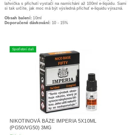
lahvička s příchutí vystačí na namíchání až 100ml e-liquidu. Sami
si tak určíte, jak moc má být výsledná příchuť e-liquidu výrazná.
Obsah balení:
10ml
Doporučené dávkování:
10 - 15%
Spotřební daň
NIKOTINOVÁ BÁZE IMPERIA 5X10ML
(PG50/VG50) 3MG