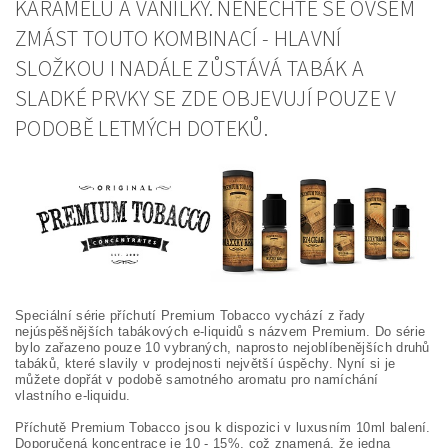
KARAMELU A VANILKY. NENECHTE SE OVŠEM
ZMÁST TOUTO KOMBINACÍ - HLAVNÍ
SLOŽKOU I NADÁLE ZŮSTÁVÁ TABÁK A
SLADKÉ PRVKY SE ZDE OBJEVUJÍ POUZE V
PODOBĚ LETMÝCH DOTEKŮ.
Speciální série příchutí Premium Tobacco vychází z řady
nejúspěšnějších tabákových e-liquidů s názvem Premium. Do série
bylo zařazeno pouze 10 vybraných, naprosto nejoblíbenějších druhů
tabáků, které slavily v prodejnosti největší úspěchy. Nyní si je
můžete dopřát v podobě samotného aromatu pro namíchání
vlastního e-liquidu.
Příchutě Premium Tobacco jsou k dispozici v luxusním 10ml balení.
Doporučená koncentrace je 10 - 15%, což znamená, že jedna