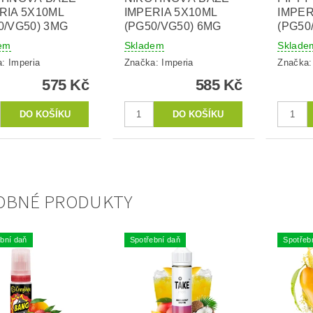
RIA 5X10ML
IMPERIA 5X10ML
IMPER
0/VG50) 3MG
(PG50/VG50) 6MG
(PG50
em
Skladem
Sklade
a:
Imperia
Značka:
Imperia
Značka
575 Kč
585 Kč
OBNÉ PRODUKTY
bní daň
Spotřební daň
Spotřeb