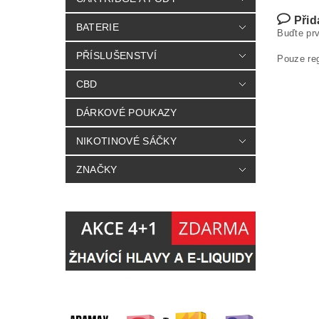
Přid
BATERIE
Buďte prv
PŘÍSLUŠENSTVÍ
Pouze re
CBD
DÁRKOVÉ POUKAZY
NIKOTINOVÉ SÁČKY
ZNAČKY