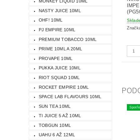
MONKEY LIQUID 10ML
IMPE
NASTY JUICE 10ML
(PG5
OHF! 10ML
Sklad
Značk
PJ EMPIRE 10ML
PREMIUM TOBACCO 10ML
PRIME 10ML A 20ML
PROVAPE 10ML
PUKKA JUICE 10ML
RIOT SQUAD 10ML
POD
ROCKET EMPIRE 10ML
SPACE LAB FLAVOURS 10ML
SUN TEA 10ML
Spotře
TI JUICE 5 AŽ 10ML
TOBGUN 10ML
UAHU 6 AŽ 12ML