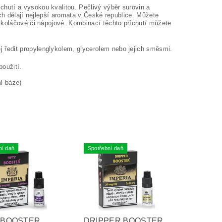
hutí a vysokou kvalitou. Pečlivý výběr surovin a
ch dělají nejlepší aromata v České republice. Můžete
 koláčové či nápojové. Kombinací těchto příchutí můžete
 ředit propylenglykolem, glycerolem nebo jejich směsmi.
oužití.
l báze)
ní daň
Spotřební daň
Y BOOSTER
DRIPPER BOOSTER