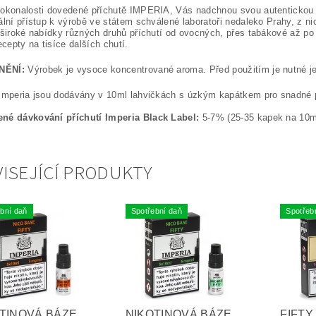
okonalosti dovedené příchutě IMPERIA, Vás nadchnou svou autentickou c
ální přístup k výrobě ve státem schválené laboratoři nedaleko Prahy, z ni
 široké nabídky různých druhů příchutí od ovocných, přes tabákové až po
ecepty na tisíce dalších chutí.
NĚNÍ:
Výrobek je vysoce koncentrované aroma. Před použitím je nutné jej
Imperia jsou dodávány v 10ml lahvičkách s úzkým kapátkem pro snadné p
né dávkování příchutí Imperia Black Label:
5-7% (25-35 kapek na 10m
ISEJÍCÍ PRODUKTY
bní daň
Spotřební daň
Spotřeb
TINOVÁ BÁZE
NIKOTINOVÁ BÁZE
FIFT