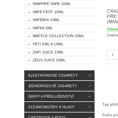
VAMPIRE VAPE 10ML
CRA
VAPE FEST 10ML
PŘÍ
VAPEMIX 10ML
(MAN
VAPKA 5ML
Sklad
Značk
WAFFLE COLLECTION 10ML
YETI 5ML A 10ML
ZAP! JUICE 10ML
ZEUS JUICE 10ML
ELEKTRONICKÉ CIGARETY
JEDNORÁZOVÉ CIGARETY
GRIPY A PŘÍSLUŠENSTVÍ
Typ příc
CLEAROMIZÉRY A HLAVY
Buďte prv
CARTRIDGE A PODY