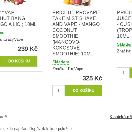
ZYVAPE
PŘÍCHUŤ PROVAPE
PŘÍC
CHUŤ BANG
TAKE MIST SHAKE
JUICE
GO A LIČI) 10ML
AND VAPE - MANGO
- CU
COCONUT
(TROP
em
SMOOTHIE
10ML
a:
CrazyVape
(MANGOVO-
Sklade
239 Kč
KOKOSOVÉ
Značka
SMOOTHIE) 10ML
Skladem
Značka:
ProVape
325 Kč
hutě
Klasická př
ní, kdo napíše příspěvek k této položce.