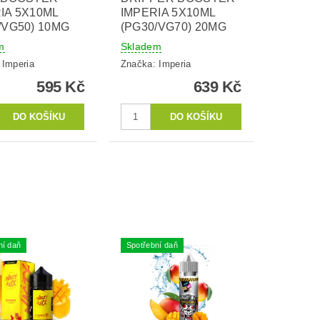
IA 5X10ML
IMPERIA 5X10ML
/VG50) 10MG
(PG30/VG70) 20MG
m
Skladem
:
Imperia
Značka:
Imperia
595 Kč
639 Kč
ní daň
Spotřební daň