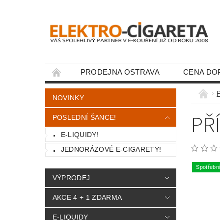
PRODEJNA OSTRAVA
CENA DO
KONTAKTY
NOVINKY
PŘ
POSLEDNÍ ŠANCE!
E-LIQUIDY!
JEDNORÁZOVÉ E-CIGARETY!
Spotřebn
VÝPRODEJ
AKCE 4 + 1 ZDARMA
E-LIQUIDY