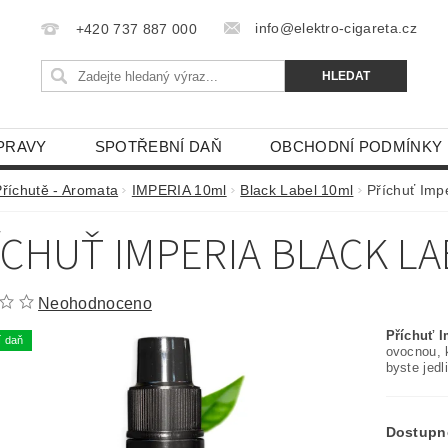
info@elektro-cigareta.cz
+420 737 887 000
PRAVY
SPOTŘEBNÍ DAŇ
OBCHODNÍ PODMÍNKY
Příchutě - Aromata
IMPERIA 10ml
Black Label 10ml
Příchuť Imp
ÍCHUŤ IMPERIA BLACK LA
Neohodnoceno
Příchuť I
í daň
ovocnou, 
byste jedl
Dostupn