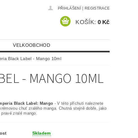
|
PŘIHLÁŠENÍ
REGISTRACE
KOŠÍK:
0 Kč
VELKOOBCHOD
eria Black Label - Mango 10ml
BEL - MANGO 10ML
mperia Black Label: Mango
- V této příchuti naleznete
krémovou chuť zralého manga. Chutná stejně dobře, jako
i pravé zralé mango.
ost
Skladem