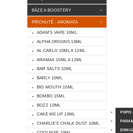
BÁZE A BOOSTERY
PŘÍCHUTĚ - AROMATA
ADAM'S VAPE 10ML
ALPHA ORIGINS 10ML
AL CARLO 10ML A 12ML
ARAMAX 10ML A 12ML
BAR SALTS 10ML
BARLY 10ML
BIG MOUTH 10ML
BOMBO 15ML
BOZZ 10ML
POPIS
CAKE ME UP 10ML
PARA
CHARLIE'S CHALK DUST 10ML
DISKU
COOLNISE 10ML