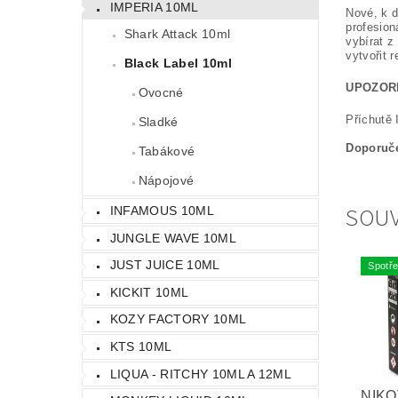
IMPERIA 10ML
Nové, k d
profesion
Shark Attack 10ml
vybírat z
vytvořit r
Black Label 10ml
UPOZOR
Ovocné
Příchutě 
Sladké
Doporuče
Tabákové
Nápojové
SOUV
INFAMOUS 10ML
JUNGLE WAVE 10ML
JUST JUICE 10ML
Spotře
KICKIT 10ML
KOZY FACTORY 10ML
KTS 10ML
LIQUA - RITCHY 10ML A 12ML
NIKO