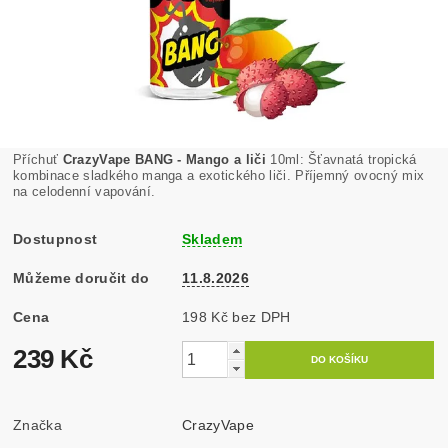
Příchuť
CrazyVape BANG - Mango a liči
10ml: Šťavnatá tropická
kombinace sladkého manga a exotického liči. Příjemný ovocný mix
na celodenní vapování.
Dostupnost
Skladem
Můžeme doručit do
11.8.2026
Cena
198 Kč bez DPH
239 Kč
Značka
CrazyVape