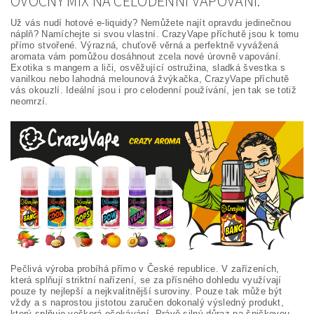
OVOCNÝ MIX NA CELODENNÍ VAPOVÁNÍ.
Už vás nudí hotové e-liquidy? Nemůžete najít opravdu jedinečnou
náplň? Namíchejte si svou vlastní. CrazyVape příchutě jsou k tomu
přímo stvořené. Výrazná, chuťově věrná a perfektně vyvážená
aromata vám pomůžou dosáhnout zcela nové úrovně vapování.
Exotika s mangem a liči, osvěžující ostružina, sladká švestka s
vanilkou nebo lahodná melounová žvýkačka, CrazyVape příchutě
vás okouzlí. Ideální jsou i pro celodenní používání, jen tak se totiž
neomrzí.
Pečlivá výroba probíhá přímo v České republice. V zařízeních,
která splňují striktní nařízení, se za přísného dohledu využívají
pouze ty nejlepší a nejkvalitnější suroviny. Pouze tak může být
vždy a s naprostou jistotou zaručen dokonalý výsledný produkt,
který splňuje veškerá očekávání. Právě silný důraz na špičkovou