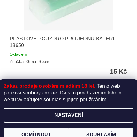
PLASTOVÉ POUZDRO PRO JEDNU BATERII
18650
Skladem
Značka:
Green Sound
15 Kč
Zákaz prodeje osobám mladším 18 let.
Tento web
používá soubory cookie. Dalším procházením tohoto
webu vyjadřujete souhlas s jejich používáním.
NASTAVENÍ
Upravit nastavení cookies
2026 ©
Elektro-Cigareta.cz
, všechna práva vyhrazena
Vytvořil Shoptet
ODMÍTNOUT
SOUHLASÍM