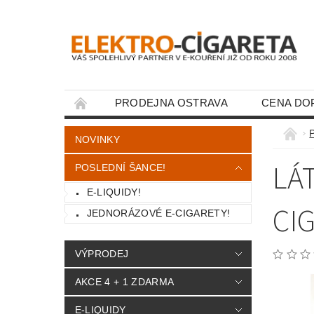
PRODEJNA OSTRAVA
CENA DO
KONTAKTY
P
NOVINKY
LÁ
POSLEDNÍ ŠANCE!
E-LIQUIDY!
CI
JEDNORÁZOVÉ E-CIGARETY!
VÝPRODEJ
AKCE 4 + 1 ZDARMA
E-LIQUIDY