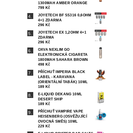
1300MAH AMBER ORANGE
799 Kč
JOYETECH BF SS316 0,6OHM
4+1 ZDARMA
296 Kč
JOYETECH EX 1,2OHM 4+1
ZDARMA
296 Kč
OXVA NEXLIM GO
ELEKTRONICKÁ CIGARETA
1800MAH SAHARA BROWN
498 Kč
PŘÍCHUŤ IMPERIA BLACK
LABEL - KARAVANA
(ORIENTÁLNÍ TABÁK) 10ML
189 Kč
E-LIQUID DEKANG 10ML
DESERT SHIP
189 Kč
PŘÍCHUŤ VAMPIRE VAPE
HEISENBERG (OSVĚŽUJÍCÍ
OVOCNÁ SMĚS) 10ML
229 Kč