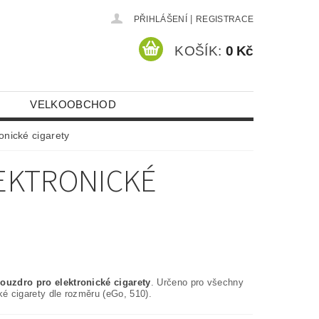
|
PŘIHLÁŠENÍ
REGISTRACE
KOŠÍK:
0 Kč
VELKOOBCHOD
onické cigarety
EKTRONICKÉ
ouzdro pro elektronické cigarety
. Určeno pro všechny
ké cigarety dle rozměru (eGo, 510).