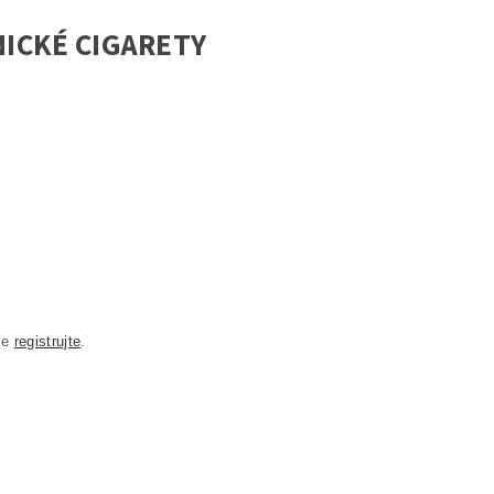
ICKÉ CIGARETY
se
registrujte
.