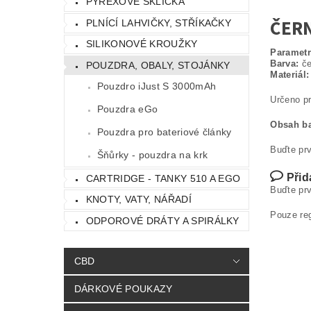
PYREXOVÉ SKLÍČKA
ČER
PLNÍCÍ LAHVIČKY, STŘÍKAČKY
SILIKONOVÉ KROUŽKY
Parametr
Barva:
če
POUZDRA, OBALY, STOJÁNKY
Materiál:
Pouzdro iJust S 3000mAh
Určeno pr
Pouzdra eGo
Obsah ba
Pouzdra pro bateriové články
Buďte prv
Šňůrky - pouzdra na krk
Přid
CARTRIDGE - TANKY 510 A EGO
Buďte prv
KNOTY, VATY, NÁŘADÍ
Pouze re
ODPOROVÉ DRÁTY A SPIRÁLKY
CBD
DÁRKOVÉ POUKAZY