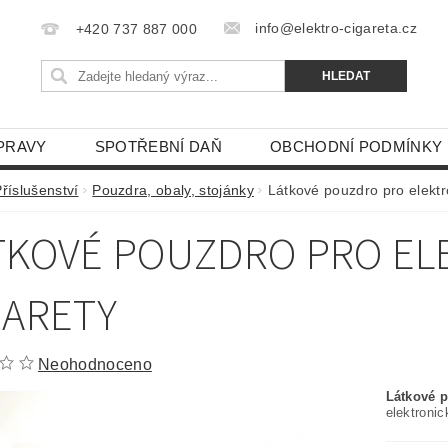
info@elektro-cigareta.cz
+420 737 887 000
PRAVY
SPOTŘEBNÍ DAŇ
OBCHODNÍ PODMÍNKY
říslušenství
Pouzdra, obaly, stojánky
Látkové pouzdro pro elektr
TKOVÉ POUZDRO PRO EL
GARETY
Neohodnoceno
Látkové p
elektronic