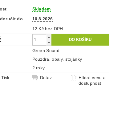
ost
Skladem
doručit do
10.8.2026
12 Kč bez DPH
č
Green Sound
e
Pouzdra, obaly, stojánky
2 roky
Tisk
Dotaz
Hlídat cenu a
dostupnost