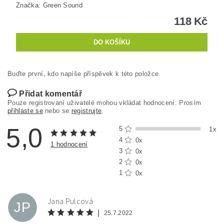
Značka:
Green Sound
118 Kč
Buďte první, kdo napíše příspěvek k této položce.
Přidat komentář
Pouze registrovaní uživatelé mohou vkládat hodnocení. Prosím
přihlaste se
nebo se
registrujte
.
5,0
5
1x
4
0x
1 hodnocení
3
0x
2
0x
1
0x
Jana Pulcová
JP
|
25.7.2022