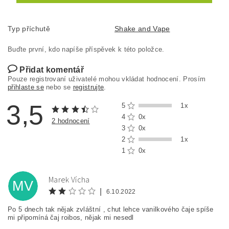
Typ příchutě
Shake and Vape
Buďte první, kdo napíše příspěvek k této položce.
Přidat komentář
Pouze registrovaní uživatelé mohou vkládat hodnocení. Prosím
přihlaste se
nebo se
registrujte
.
3,5
5
1x
4
0x
2 hodnocení
3
0x
2
1x
1
0x
Marek Vícha
MV
|
6.10.2022
Po 5 dnech tak nějak zvláštní , chut lehce vanilkového čaje spíše
mi připomíná čaj roibos, nějak mi nesedl