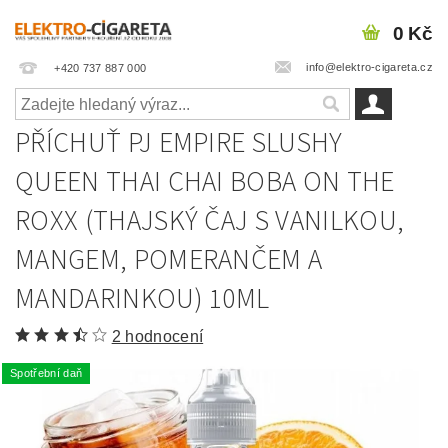
0 Kč
info@elektro-cigareta.cz
+420 737 887 000
PŘÍCHUŤ PJ EMPIRE SLUSHY
QUEEN THAI CHAI BOBA ON THE
ROXX (THAJSKÝ ČAJ S VANILKOU,
MANGEM, POMERANČEM A
MANDARINKOU) 10ML
2 hodnocení
Spotřební daň