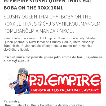
PJ EMPIRE SLUSHY QUEEN THAI CHAI
BOBA ON THE ROXX 10ML
SLUSHY QUEEN THAI CHAI BOBA ON THE
ROXX JE THAJSKÝ ČAJ S VANILKOU, MANGEM,
POMERANČEM A MANDARINKOU.
Ideální letní osvěžení od PJ Empire! Nové příchutě řady Slushy
Queen přichází v 60ml lahvičce Chubby Gorilla, která obsahuje
10ml příchutě. Jednoduše přidejte bázi a rázem máte zásobu
skvělého e-liquidu!
Příchuť může být použita pouze jako aroma do bází, nejedná se
o hotový e-liquid.
Parametry:
Objem:
Láhvička 60ml s kapátkem a dětskou pojistkou