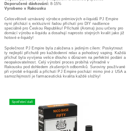
Doporučené dávkování:
8-15%
Vyrobeno v Rakousku
Celosvětově uznávaný výrobce prémiových e-liquidů PJ Empire
nyní přichází s exkluzivní řadou příchutí pro DIY nadšence
speciálně pro Českou Republiku! Příchutě (Aroma) jsou určeny pro
domácí výrobu e-liquidu a dosahují naprosto stejných kvalit jako již
hotové e-liquidy!
Společnost PJ Empire byla založena s jediným cílem: Poskytnout
ty nejlepší příchutě pro každodenní relax a pohodový vaping. Každá
příchuť byla vyvíjena velice dlouho s důrazem na perfektní podání a
neopakovatelnost. Celý výrobní proces probíhá výhradně v
Rakousku pod dohledem zkušených odborníků. Suroviny používané
při výrobě e-liquidů a příchutí PJ Empire pochází mimo jiné z USA a
samozřejmostí je farmaceutická kvalita každé složky!
Spotřební daň