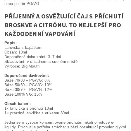
nebo poměr PG/VG.
PŘÍJEMNÝ A OSVĚŽUJÍCÍ ČAJ S PŘÍCHUTÍ
BROSKVE A CITRÓNU. TO NEJLEPŠÍ PRO
KAŽDODENNÍ VAPOVÁNÍ
Popis:
Lahvička s kapátkem
Obsah: 10ml
Doporučená doba zrání: 3–7 dní
Skladování: v chladném a suchém místě
Výrobce: Big Mouth
Doporučené dávkování:
Báze 70/30 – PG/VG: 8%
Báze 50/50 – PG/VG: 10%
Báze 30/70 – PG/VG: 12%
Báze 100% VG: 15%
Obsah balení:
1× lahvička s příchutí 10ml
1× prázdná lahvička s etiketou 30ml
Jedná se o vysoce koncentrované příchutě, nikoli o hotové e-
liquidy. Příchuť je potřeba smíchat s bází obsahující propylen glykol