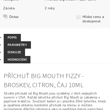
Záruka
2 roky
Dotaz
Hlídat cenu a
dostupnost
POPIS
PARAMETRY
DISKUZE
HODNOCENÍ
PŘÍCHUŤ BIG MOUTH FIZZY -
BROSKEV, CITRON, ČAJ 10ML
Skvělé příchutě od Big Mouth jsou vyráběny z těch nejlepších
surovin v USA. Každá lahvička příchutí Big Mouth je zabalena v
papírové krabičce. Součástí balení je i prázdná 30ml lahvička, která
je opatřena etiketou konkrétní příchutě na kterou si můžete
poznamenat důležité informace jako je například datum namíchání,