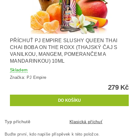
PŘÍCHUŤ PJ EMPIRE SLUSHY QUEEN THAI
CHAI BOBA ON THE ROXX (THAJSKÝ ČAJ S
VANILKOU, MANGEM, POMERANČEM A
MANDARINKOU) 10ML
Skladem
Značka:
PJ Empire
279 Kč
Typ příchutě
Klasická příchuť
Buďte první, kdo napíše příspěvek k této položce.