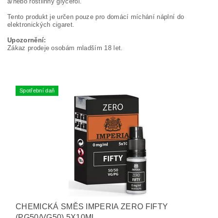
a/nebo rostlinný glycerol.
Tento produkt je určen pouze pro domácí míchání náplní do
elektronických cigaret.
Upozornění:
Zákaz prodeje osobám mladším 18 let.
Spotřební daň
CHEMICKÁ SMĚS IMPERIA ZERO FIFTY
(PG50/VG50) 5X10ML