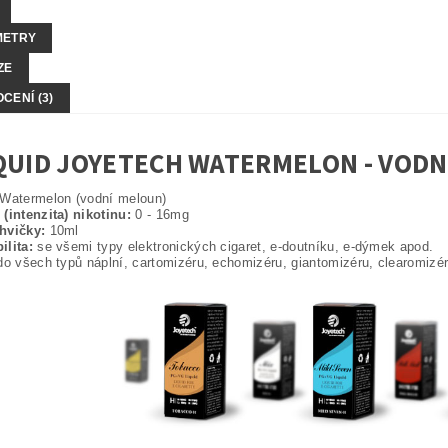
METRY
ZE
CENÍ (3)
QUID JOYETECH WATERMELON - VODN
Watermelon (vodní meloun)
(intenzita) nikotinu:
0 - 16mg
hvičky:
10ml
ilita:
se všemi typy elektronických cigaret, e-doutníku, e-dýmek apod.
o všech typů náplní, cartomizéru, echomizéru, giantomizéru, clearomiz