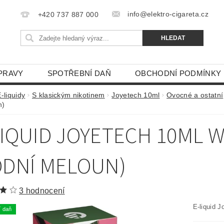
info@elektro-cigareta.cz
+420 737 887 000
PRAVY
SPOTŘEBNÍ DAŇ
OBCHODNÍ PODMÍNKY
-liquidy
S klasickým nikotinem
Joyetech 10ml
Ovocné a ostatní
n)
LIQUID JOYETECH 10ML
ODNÍ MELOUN)
3 hodnocení
E-liquid 
í daň