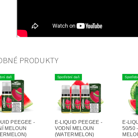
OBNÉ PRODUKTY
bní daň
Spotřební daň
Spotřeb
QUID PEEGEE -
E-LIQUID PEEGEE -
E-LIQ
NÍ MELOUN
VODNÍ MELOUN
50/50 
TERMELON)
(WATERMELON)
MELO