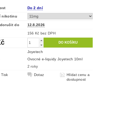
ost
Do 2 dní
 nikotinu
doručit do
12.8.2026
156 Kč bez DPH
Kč
Joyetech
e
Ovocné e-liquidy Joyetech 10ml
2 roky
Tisk
Dotaz
Hlídat cenu a
dostupnost