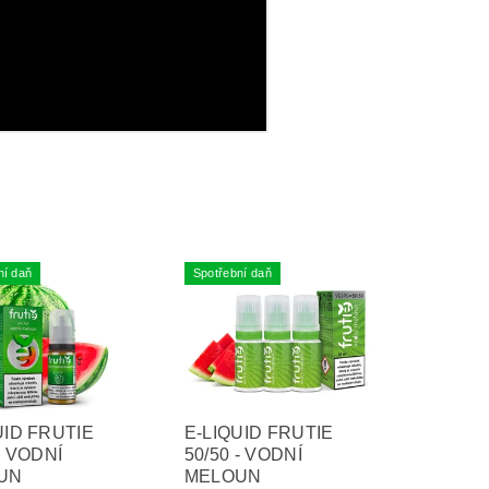
ní daň
Spotřební daň
UID FRUTIE
E-LIQUID FRUTIE
- VODNÍ
50/50 - VODNÍ
UN
MELOUN