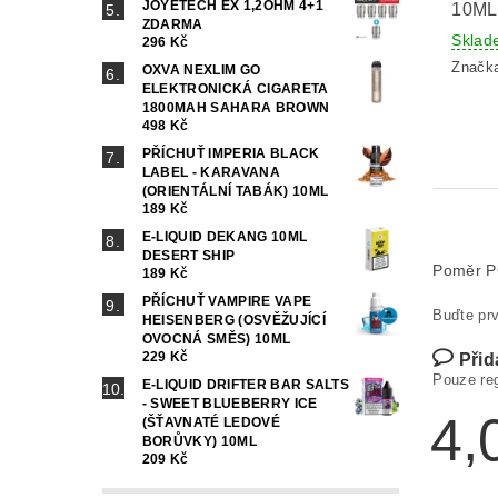
JOYETECH EX 1,2OHM 4+1
10ML
ZDARMA
Sklad
296 Kč
Značk
OXVA NEXLIM GO
ELEKTRONICKÁ CIGARETA
1800MAH SAHARA BROWN
498 Kč
PŘÍCHUŤ IMPERIA BLACK
LABEL - KARAVANA
(ORIENTÁLNÍ TABÁK) 10ML
189 Kč
E-LIQUID DEKANG 10ML
DESERT SHIP
Poměr 
189 Kč
PŘÍCHUŤ VAMPIRE VAPE
Buďte prv
HEISENBERG (OSVĚŽUJÍCÍ
OVOCNÁ SMĚS) 10ML
229 Kč
Přid
Pouze re
E-LIQUID DRIFTER BAR SALTS
- SWEET BLUEBERRY ICE
4,
(ŠŤAVNATÉ LEDOVÉ
BORŮVKY) 10ML
209 Kč