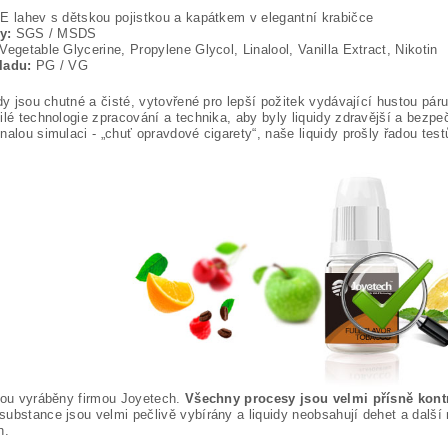
 lahev s dětskou pojistkou a kapátkem v elegantní krabičce
y:
SGS / MSDS
Vegetable Glycerine, Propylene Glycol, Linalool, Vanilla Extract, Nikotin
ladu:
PG / VG
dy jsou chutné a čisté, vytovřené pro lepší požitek vydávající hustou páru
lé technologie zpracování a technika, aby byly liquidy zdravější a bezpeč
alou simulaci - „chuť opravdové cigarety“, naše liquidy prošly řadou test
sou vyráběny firmou Joyetech.
Všechny procesy jsou velmi přísně kontr
ubstance jsou velmi pečlivě vybírány a liquidy neobsahují dehet a další 
h.