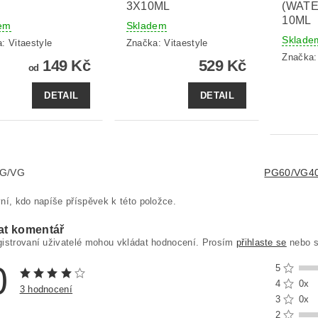
3X10ML
(WAT
10ML
em
Skladem
Sklade
a:
Vitaestyle
Značka:
Vitaestyle
Značka
149 Kč
529 Kč
od
DETAIL
DETAIL
PG/VG
PG60/VG4
ní, kdo napíše příspěvek k této položce.
at komentář
gistrovaní uživatelé mohou vkládat hodnocení. Prosím
přihlaste se
nebo 
0
5
4
0x
3 hodnocení
3
0x
2