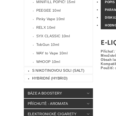
MINIFILL POPIČ! 15ml
POPIS
PARA
PEEGEE 10ml
DISKU
Pinky Vape 10ml
HODNO
RELX 10ml
SYX CLASSIC 10ml
E-LI
TobGun 10ml
Příchuť:
WAY to Vape 10ml
Množství 
Obsah la
WHOOP 10ml
Kompatib
Použití:
d
S NIKOTINOVOU SOLI (SALT)
HYBRIDNÍ (HYBRID)
BÁZE A BOOSTERY
PŘÍCHUTĚ - AROMATA
ELEKTRONICKÉ CIGARETY