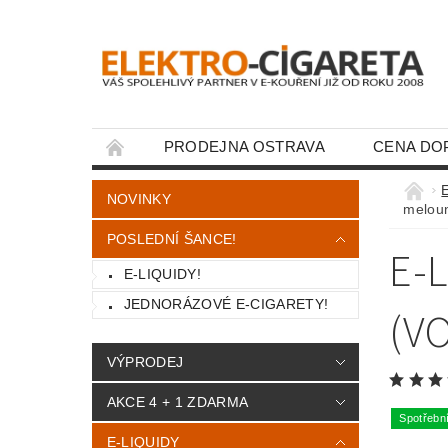
PRODEJNA OSTRAVA
CENA DO
KONTAKTY
E
NOVINKY
melou
POSLEDNÍ ŠANCE!
E-
E-LIQUIDY!
JEDNORÁZOVÉ E-CIGARETY!
(V
VÝPRODEJ
AKCE 4 + 1 ZDARMA
Spotřebn
E-LIQUIDY