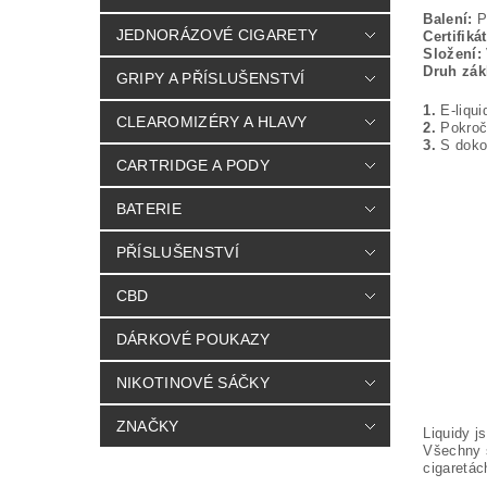
Balení:
PE
JEDNORÁZOVÉ CIGARETY
Certifikát
Složení:
Druh zák
GRIPY A PŘÍSLUŠENSTVÍ
1.
E-liqui
CLEAROMIZÉRY A HLAVY
2.
Pokroči
3.
S dokon
CARTRIDGE A PODY
BATERIE
PŘÍSLUŠENSTVÍ
CBD
DÁRKOVÉ POUKAZY
NIKOTINOVÉ SÁČKY
ZNAČKY
Liquidy j
Všechny s
cigaretác