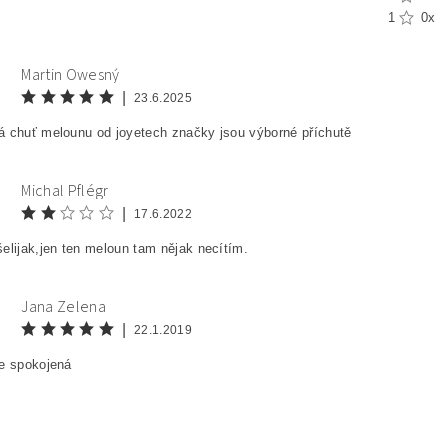
1
0x
Martin Owesný
|
23.6.2025
á chuť melounu od joyetech značky jsou výborné příchutě
Michal Pflégr
|
17.6.2022
elijak,jen ten meloun tam nějak necítím.
Jana Zelena
|
22.1.2019
ce spokojená