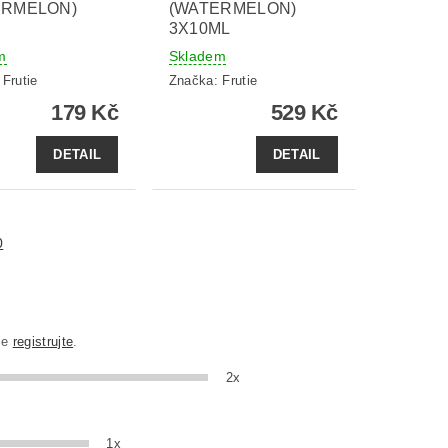
ERMELON)
(WATERMELON)
3X10ML
m
Skladem
:
Frutie
Značka:
Frutie
179 Kč
529 Kč
DETAIL
DETAIL
0
se
registrujte
.
2x
1x