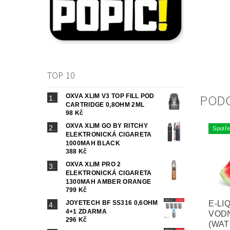
TOP 10
POD
OXVA XLIM V3 TOP FILL POD
CARTRIDGE 0,8OHM 2ML
98 Kč
OXVA XLIM GO BY RITCHY
Spotře
ELEKTRONICKÁ CIGARETA
1000MAH BLACK
388 Kč
OXVA XLIM PRO 2
ELEKTRONICKÁ CIGARETA
1300MAH AMBER ORANGE
799 Kč
JOYETECH BF SS316 0,6OHM
E-LI
4+1 ZDARMA
VOD
296 Kč
(WA