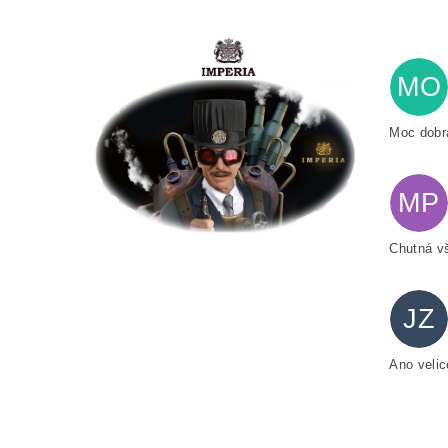
MO
Moc dobr
MP
Chutná vš
JZ
Ano veli