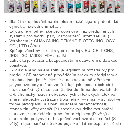
Slouží k doplňování náplní elektronické cigarety, doutníků,
dýmek a následné inhalaci.
E-liquid je vhodný také pro doplňování již předplněných
systému pro tvorbu páry (cartomizérů, atomizéru aj.).
Výrobcem je CHANGNING DEKANG BIOTECHNOLOGY
CO., LTD (Čína).
Splňuje všechny certifikáty pro prodej v EU: CE, ROHS,
SGS, ISO, MSDS, FDA a další.
Lahvička je osazena bezpečnostním uzávěrem s dětskou
pojistkou.
E-liquid a jeho balení splňuje legislativní požadavky pro
prodej v ČR stanovené prováděcím právním předpisem a
na obale jsou jasně, čitelně a nesmazatelně v českém
jazyce uvedeny požadované údaje jako jsou: obchodní
název směsi, výrobce, země původu, firma dodavatele do
ČR, chemický název nebezpečných či toxických látek ve
směsi, slepecký výstražný trojúhelník, výstražný symbol ve
formě piktogramu a slovní vyjádření nebezpečnosti,
standardní věty označující specifickou rizikovost směsi
stanovené prováděcím právním předpisem (R-věty) a
standardní pokyny pro bezpečné zacházení se směsí (S-
věty), objem směsi, dětskou pojistku, datum expirace, číslo