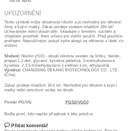
šarže apod.
UPOZORNĚNÍ
Tento výrobek může obsahovat nikotin a je nevhodný pro těhotné
ženy a kojící matky. Zákaz prodeje osobám mladším 18ti let!
Uchovávejte mimo dosah dětí. Skladujte v temném, suchém a
chladném prostředí. Není určeno pro vnitřní použití. Před použitím
protřepte. Nepoužívejte, pokud trpíte alergii na některou z látek viz.
složení.
Složení:
Nikotin (ISO) - obsah nikotinu uveden na štítku, Vanilin,
propan-1,2-diol, glycerol, kyselina jablečná, 2-methylbutanová
kyselina, 2,3,5-trimethylpyrazin-1-ylethan-1-on, ethylacetát.
Výrobce:
CHANGNING DEKANG BIOTECHNOLOGY CO., LTD
(Čína)
Zákaz prodeje mladším 18-ti let. Nevhodné pro těhotné a kojící
matky nebo senzitivní osoby na obsah.
Poměr PG/VG
PG50/VG50
Buďte první, kdo napíše příspěvek k této položce.
Přidat komentář
Pouze registrovaní uživatelé mohou vkládat hodnocení. Prosím