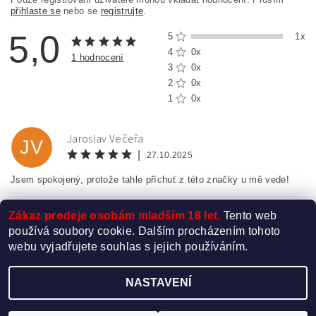
přihlaste se
nebo se
registrujte
.
5,0
5
1x
4
0x
1 hodnocení
3
0x
2
0x
1
0x
Jaroslav Večeřa
JV
|
27.10.2025
Jsem spokojený, protože tahle příchuť z této značky u mě vede!
Zákaz prodeje osobám mladším 18 let.
Tento web
používá soubory cookie. Dalším procházením tohoto
webu vyjadřujete souhlas s jejich používáním.
NASTAVENÍ
Upravit nastavení cookies
2026 ©
Elektro-Cigareta.cz
, všechna práva vyhrazena
Vytvořil Shoptet