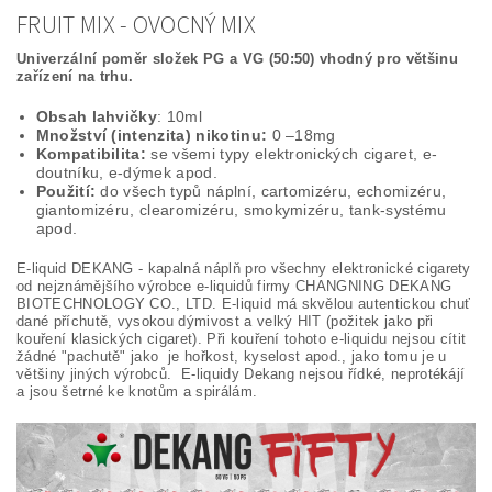
FRUIT MIX - OVOCNÝ MIX
Univerzální poměr složek PG a VG (50:50) vhodný pro většinu
zařízení na trhu.
Obsah lahvičky
: 10ml
Množství (intenzita) nikotinu:
0 –18mg
Kompatibilita:
se všemi typy elektronických cigaret, e-
doutníku, e-dýmek apod.
Použití:
do všech typů náplní, cartomizéru, echomizéru,
giantomizéru, clearomizéru, smokymizéru, tank-systému
apod.
E-liquid DEKANG - kapalná náplň pro všechny elektronické cigarety
od nejznámějšího výrobce e-liquidů firmy CHANGNING DEKANG
BIOTECHNOLOGY CO., LTD. E-liquid má skvělou autentickou chuť
dané příchutě, vysokou dýmivost a velký HIT (požitek jako při
kouření klasických cigaret). Při kouření tohoto e-liquidu nejsou cítit
žádné "pachutě" jako je hořkost, kyselost apod., jako tomu je u
většiny jiných výrobců. E-liquidy Dekang nejsou řídké, neprotékájí
a jsou šetrné ke knotům a spirálám.