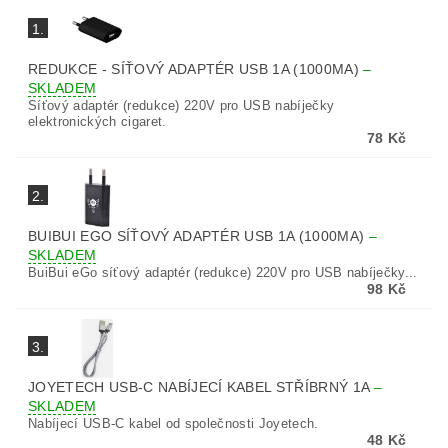
1.
REDUKCE - SÍŤOVÝ ADAPTÉR USB 1A (1000MA)
–
SKLADEM
Síťový adaptér (redukce) 220V pro USB nabíječky
elektronických cigaret.
78 Kč
2.
BUIBUI EGO SÍŤOVÝ ADAPTÉR USB 1A (1000MA)
–
SKLADEM
BuiBui eGo síťový adaptér (redukce) 220V pro USB nabíječky...
98 Kč
3.
JOYETECH USB-C NABÍJECÍ KABEL STŘÍBRNÝ 1A
–
SKLADEM
Nabíjecí USB-C kabel od společnosti Joyetech.
48 Kč