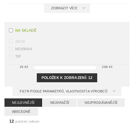
ZOBRAZIT VÍCE
NA SKLADĚ
AKCE
NOVINKA
TIP
28
Kč
298
Kč
POLOŽEK K ZOBRAZENÍ:
12
FILTR PODLE PARAMETRŮ, VLASTNOSTÍ A VÝROBCŮ
NEJLEVNĚJŠÍ
NEJDRAŽŠÍ
NEJPRODÁVANĚJŠÍ
ABECEDNĚ
12
položek celkem