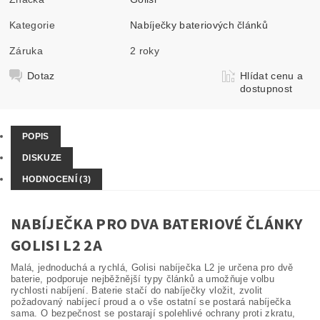
Kategorie
Nabíječky bateriových článků
Záruka
2 roky
Dotaz
Hlídat cenu a
dostupnost
POPIS
DISKUZE
HODNOCENÍ (3)
NABÍJEČKA PRO DVA BATERIOVÉ ČLÁNKY
GOLISI L2 2A
Malá, jednoduchá a rychlá, Golisi nabíječka L2 je určena pro dvě
baterie, podporuje nejběžnější typy článků a umožňuje volbu
rychlosti nabíjení. Baterie stačí do nabíječky vložit, zvolit
požadovaný nabíjecí proud a o vše ostatní se postará nabíječka
sama. O bezpečnost se postarají spolehlivé ochrany proti zkratu,