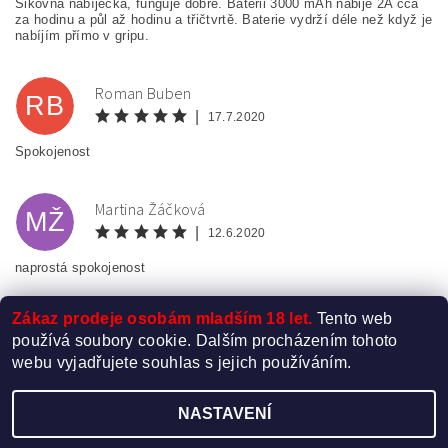
Šikovná nabíječka, funguje dobře. Baterii 3000 mAh nabije 2A cca
za hodinu a půl až hodinu a třičtvrtě. Baterie vydrží déle než když je
nabíjím přímo v gripu.
Roman Buben
RB
|
17.7.2020
Spokojenost
Martina Žáčková
MŽ
|
12.6.2020
naprostá spokojenost
Zákaz prodeje osobám mladším 18 let.
Tento web
používá soubory cookie. Dalším procházením tohoto
webu vyjadřujete souhlas s jejich používáním.
NASTAVENÍ
Upravit nastavení cookies
2026 ©
Elektro-Cigareta.cz
, všechna práva vyhrazena