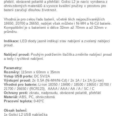
přebití, obrácené polaritě a přehřátí. Golisi L2 je navíc vyrobena z
ohnivzdorných materiálů a vysoce kvalitní pružiny v prostoru pro
baterii zaručují dlouhou životnost.
Vhodná je pro celou řadu baterií, včetně těch nejpoužívanějších
18650, 20700 a 26650, nabíjet však můžete i Ni-MH a Ni-Cd baterie.
Kompatibilní je s bateriemi o délce 32mm až 70mm a až 32mm v
průměru.
Indikace:
LED diody jasně indikují stav nabíjení a zvolený nabíjecí
proud.
Nabíjecí proud:
Pouhým podržením tlačítka změníte nabíjecí proud
a tedy i rychlost nabíjení.
Parametry:
Rozměry:
115mm x 60mm x 35mm
Vstup USB portu:
DC 5V/2A
Výstupní proud:
2x 0,5A (Ni-MH/Ni-Cd) / 2x 1A / 1x 2A (Li-ion)
Vhodné pro baterie:
Li-ion 18350 / 18490 / 18500 / 18650 / 20700 /
21700 / 26650 / (RCR123), AAAA / AAA / AA / A / SC / C
Ochrany proti:
zkratu, nadproudu, obrácené polaritě, přehřátí
Materiál:
ABS, PC, ohnivzdorná
Pracovní teplota:
0-40°C
Obsah balení:
1x Golisi L2 USB nabíječka