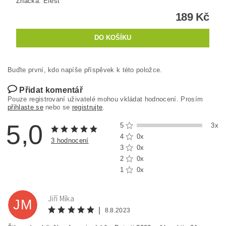
Značka:
Efest
189 Kč
Buďte první, kdo napíše příspěvek k této položce.
Přidat komentář
Pouze registrovaní uživatelé mohou vkládat hodnocení. Prosím
přihlaste se
nebo se
registrujte
.
5,0
5
3x
4
0x
3 hodnocení
3
0x
2
0x
1
0x
Jiří Míka
JM
|
8.8.2023