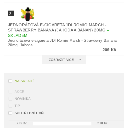
3.
JEDNORÁZOVÁ E-CIGARETA JDI ROMIO MARCH -
STRAWBERRY BANANA (JAHODA A BANÁN) 20MG
–
SKLADEM
Jednorázová e-cigareta JDI Romio March - Strawberry Banana
20mg: Jahoda...
209 Kč
ZOBRAZIT VÍCE
NA SKLADĚ
AKCE
NOVINKA
TIP
SPOTŘEBNÍ DAŇ
209
Kč
210
Kč