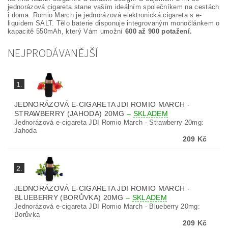
jednorázová cigareta stane vaším ideálním společníkem na cestách
i doma. Romio March je jednorázová elektronická cigareta s e-
liquidem SALT. Tělo baterie disponuje integrovaným monočlánkem o
kapacitě 550mAh, který Vám umožní
600 až 900 potažení.
NEJPRODÁVANĚJŠÍ
1.
JEDNORÁZOVÁ E-CIGARETA JDI ROMIO MARCH -
STRAWBERRY (JAHODA) 20MG
–
SKLADEM
Jednorázová e-cigareta JDI Romio March - Strawberry 20mg:
Jahoda
209 Kč
2.
JEDNORÁZOVÁ E-CIGARETA JDI ROMIO MARCH -
BLUEBERRY (BORŮVKA) 20MG
–
SKLADEM
Jednorázová e-cigareta JDI Romio March - Blueberry 20mg:
Borůvka
209 Kč