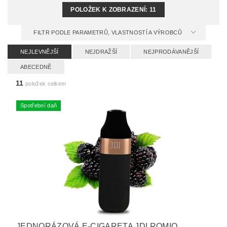
POLOŽEK K ZOBRAZENÍ:
11
FILTR PODLE PARAMETRŮ, VLASTNOSTÍ A VÝROBCŮ
NEJLEVNĚJŠÍ
NEJDRAŽŠÍ
NEJPRODÁVANĚJŠÍ
ABECEDNĚ
11
položek celkem
Spotřební daň
JEDNORÁZOVÁ E-CIGARETA JDI ROMIO