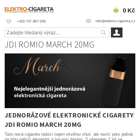
0 Kč
info@elektro-cigareta.cz
+420 737 887 000
JDI ROMIO MARCH 20MG
JEDNORÁZOVÉ ELEKTRONICKÉ CIGARETY
JDI ROMIO MARCH 20MG
Tato nová cigareta nabízí nejen skvělou chuť, ale navíc jako jediná
na trhu nabízí elegantní a luxusní design. S objemem 2 ml se