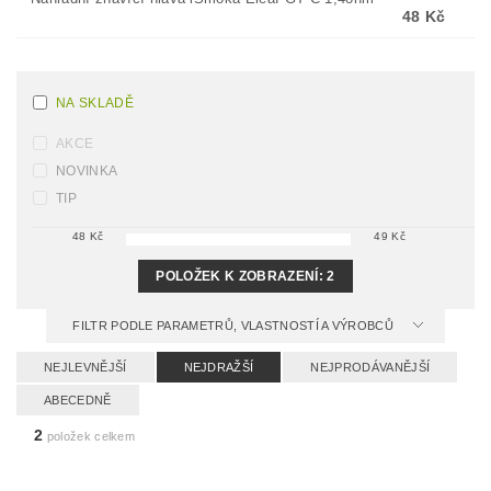
48 Kč
NA SKLADĚ
AKCE
NOVINKA
TIP
48
Kč
49
Kč
POLOŽEK K ZOBRAZENÍ:
2
FILTR PODLE PARAMETRŮ, VLASTNOSTÍ A VÝROBCŮ
NEJLEVNĚJŠÍ
NEJDRAŽŠÍ
NEJPRODÁVANĚJŠÍ
ABECEDNĚ
2
položek celkem