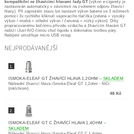
kompatibilní se žhavícími hlavami řady GT
(výkon e-cigarety je
nastavován automaticky v závislosti na zvoleném odporu žhavící
hlavy). Při zapnutém stavu lze nastavit výkon baterie ve 3 režimech
pomocí 3x rychlého kliknutí vapovacího tlačítka (zelená = vysoký
výkon / modrá = střední výkon / červená = nízký výkon). Díky
propracovanému bočnímu přívodu vzduchu a žhavícím hlavám GT
nabízí iJust AIO čistou chuť liquidu s dokonalou tvorbou páry.
Nabíjení umožňuje micro USB vstup.
NEJPRODÁVANĚJŠÍ
1.
ISMOKA-ELEAF GT ŽHAVÍCÍ HLAVA 1,2OHM
–
SKLADEM
Náhradní žhavící hlava iSmoka-Eleaf GT 1,2ohm - NiCr
(niklchrom)
48 Kč
2.
ISMOKA-ELEAF GT C ŽHAVÍCÍ HLAVA 1,4OHM
–
SKLADEM
Náhradní žhavící hlava iSmoka-Eleaf GT C 1,4ohm