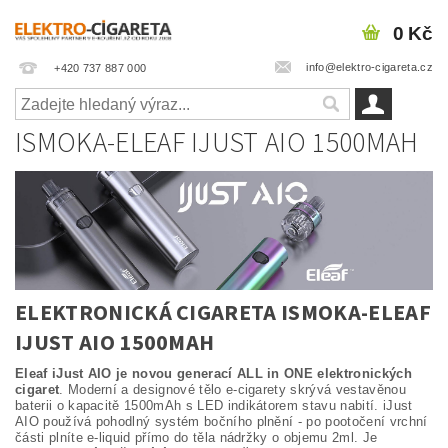
0 Kč
info@elektro-cigareta.cz
+420 737 887 000
ISMOKA-ELEAF IJUST AIO 1500MAH
ELEKTRONICKÁ CIGARETA ISMOKA-ELEAF
IJUST AIO 1500MAH
Eleaf iJust AIO je novou generací ALL in ONE elektronických
cigaret
. Moderní a designové tělo e-cigarety skrývá vestavěnou
baterii o kapacitě 1500mAh s LED indikátorem stavu nabití. iJust
AIO používá pohodlný systém bočního plnění - po pootočení vrchní
části plníte e-liquid přímo do těla nádržky o objemu 2ml. Je