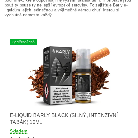
podmínek, které odpovídají nejvyšším standardům. K přípravě jsou
použity pouze ty nejlepší evropské suroviny. To zajišťuje Barly e-
liquidům jejich jedinečnou a výjimečně věrnou chuť, kterou si
vychutná naprosto každý.
Spotřební daň
E-LIQUID BARLY BLACK (SILNÝ, INTENZIVNÍ
TABÁK) 10ML
Skladem