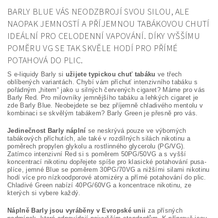
BARLY BLUE VÁS NEODZBROJÍ SVOU SILOU, ALE
NAOPAK JEMNOSTÍ A PŘÍJEMNOU TABÁKOVOU CHUTÍ
IDEÁLNÍ PRO CELODENNÍ VAPOVÁNÍ. DÍKY VYŠŠÍMU
POMĚRU VG SE TAK SKVĚLE HODÍ PRO PŘÍMÉ
POTAHOVÁ DO PLIC.
S e-liquidy Barly si
užijete typickou chuť tabáku
ve třech
oblíbených variantách. Chybí vám příchuť intenzivního tabáku s
pořádným „hitem“ jako u silných červených cigaret? Máme pro vás
Barly Red. Pro milovníky jemnějšího tabáku a lehkých cigaret je
zde Barly Blue. Neobejdete se bez příjemně chladivého mentolu v
kombinaci se skvělým tabákem? Barly Green je přesně pro vás.
Jedinečnost Barly náplní
se neskrývá pouze ve výborných
tabákových příchutích, ale také v rozdílných silách nikotinu a
poměrech propylen glykolu a rostlinného glycerolu (PG/VG).
Zatímco intenzivní Red si s poměrem 50PG/50VG a s vyšší
koncentrací nikotinu dopřejete spíše pro klasické potahování pusa-
plíce, jemné Blue se poměrem 30PG/70VG a nižšími silami nikotinu
hodí více pro nízkoodporové atomizéry a přímé potahování do plic.
Chladivé Green nabízí 40PG/60VG a koncentrace nikotinu, ze
kterých si vybere každý.
Náplně Barly jsou vyráběny v Evropské unii
za přísných