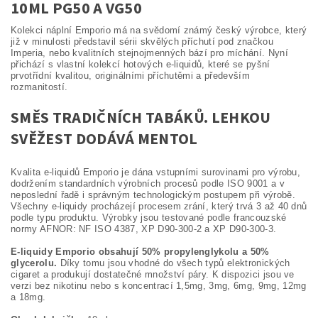
10ML PG50 A VG50
Kolekci náplní Emporio má na svědomí známý český výrobce, který
již v minulosti představil sérii skvělých příchutí pod značkou
Imperia, nebo kvalitních stejnojmenných bází pro míchání. Nyní
přichází s vlastní kolekcí hotových e-liquidů, které se pyšní
prvotřídní kvalitou, originálními příchutěmi a především
rozmanitostí.
SMĚS TRADIČNÍCH TABÁKŮ. LEHKOU
SVĚŽEST DODÁVÁ MENTOL
Kvalita e-liquidů Emporio je dána vstupními surovinami pro výrobu,
dodržením standardních výrobních procesů podle ISO 9001 a v
neposlední řadě i správným technologickým postupem při výrobě.
Všechny e-liquidy procházejí procesem zrání, který trvá 3 až 40 dnů
podle typu produktu. Výrobky jsou testované podle francouzské
normy AFNOR: NF ISO 4387, XP D90-300-2 a XP D90-300-3.
E-liquidy Emporio obsahují 50% propylenglykolu a 50%
glycerolu.
Díky tomu jsou vhodné do všech typů elektronických
cigaret a produkují dostatečné množství páry. K dispozici jsou ve
verzi bez nikotinu nebo s koncentrací 1,5mg, 3mg, 6mg, 9mg, 12mg
a 18mg.