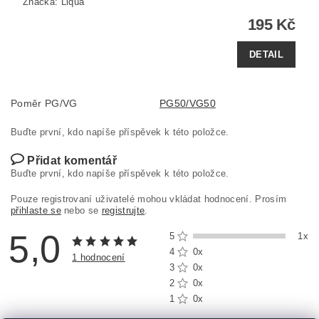
Značka:
Liqua
195 Kč
DETAIL
Poměr PG/VG
PG50/VG50
Buďte první, kdo napíše příspěvek k této položce.
Přidat komentář
Buďte první, kdo napíše příspěvek k této položce.
Pouze registrovaní uživatelé mohou vkládat hodnocení. Prosím
přihlaste se
nebo se
registrujte
.
5,0
5
1x
4
0x
1 hodnocení
3
0x
2
0x
1
0x