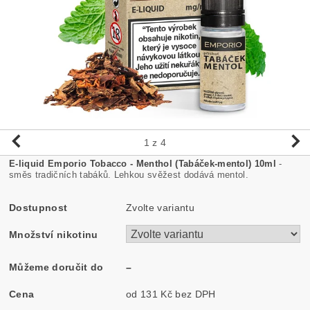
1
z 4
E-liquid Emporio Tobacco - Menthol (Tabáček-mentol) 10ml
-
směs tradičních tabáků. Lehkou svěžest dodává mentol.
Dostupnost
Zvolte variantu
Množství nikotinu
Můžeme doručit do
–
Cena
od 131 Kč
bez DPH