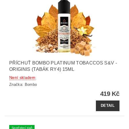
PŘÍCHUŤ BOMBO PLATINUM TOBACCOS S&V -
ORIGINIS (TABÁK RY4) 15ML
Není skladem
Značka:
Bombo
419 Kč
DETAIL
Spotřební daň