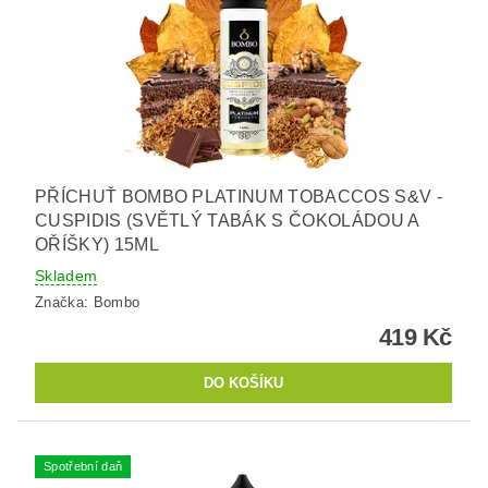
PŘÍCHUŤ BOMBO PLATINUM TOBACCOS S&V -
CUSPIDIS (SVĚTLÝ TABÁK S ČOKOLÁDOU A
OŘÍŠKY) 15ML
Skladem
Značka:
Bombo
419 Kč
Spotřební daň