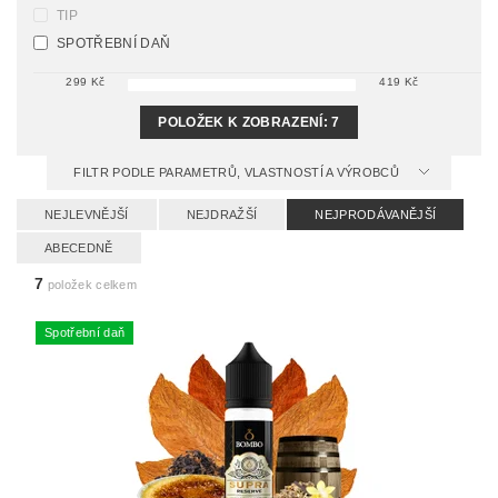
TIP
SPOTŘEBNÍ DAŇ
299
Kč
419
Kč
POLOŽEK K ZOBRAZENÍ:
7
FILTR PODLE PARAMETRŮ, VLASTNOSTÍ A VÝROBCŮ
NEJLEVNĚJŠÍ
NEJDRAŽŠÍ
NEJPRODÁVANĚJŠÍ
ABECEDNĚ
7
položek celkem
Spotřební daň