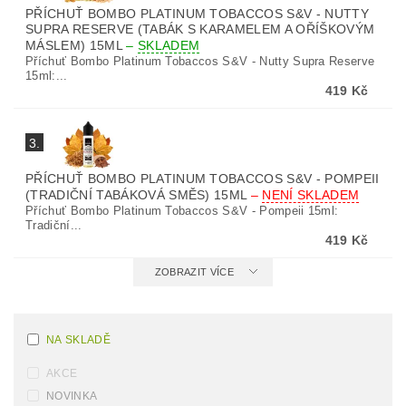
PŘÍCHUŤ BOMBO PLATINUM TOBACCOS S&V - NUTTY
SUPRA RESERVE (TABÁK S KARAMELEM A OŘÍŠKOVÝM
MÁSLEM) 15ML
–
SKLADEM
Příchuť Bombo Platinum Tobaccos S&V - Nutty Supra Reserve
15ml:...
419 Kč
3.
PŘÍCHUŤ BOMBO PLATINUM TOBACCOS S&V - POMPEII
(TRADIČNÍ TABÁKOVÁ SMĚS) 15ML
–
NENÍ SKLADEM
Příchuť Bombo Platinum Tobaccos S&V - Pompeii 15ml:
Tradiční...
419 Kč
ZOBRAZIT VÍCE
NA SKLADĚ
AKCE
NOVINKA