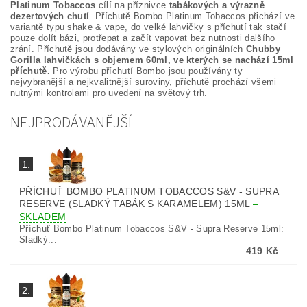
Platinum Tobaccos
cílí na příznivce
tabákových a výrazně
dezertových chutí
. Příchutě Bombo Platinum Tobaccos přichází ve
variantě typu shake & vape, do velké lahvičky s příchutí tak stačí
pouze dolít bázi, protřepat a začít vapovat bez nutnosti dalšího
zrání. Příchutě jsou dodávány ve stylových originálních
Chubby
Gorilla lahvičkách s objemem 60ml, ve kterých se nachází 15ml
příchutě.
Pro výrobu příchutí Bombo jsou používány ty
nejvybranější a nejkvalitnější suroviny, příchutě prochází všemi
nutnými kontrolami pro uvedení na světový trh.
NEJPRODÁVANĚJŠÍ
1.
PŘÍCHUŤ BOMBO PLATINUM TOBACCOS S&V - SUPRA
RESERVE (SLADKÝ TABÁK S KARAMELEM) 15ML
–
SKLADEM
Příchuť Bombo Platinum Tobaccos S&V - Supra Reserve 15ml:
Sladký...
419 Kč
2.