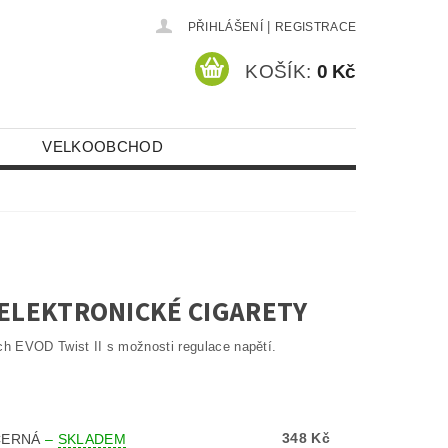
|
PŘIHLÁŠENÍ
REGISTRACE
KOŠÍK:
0 Kč
VELKOOBCHOD
 ELEKTRONICKÉ CIGARETY
ch EVOD Twist II s možnosti regulace napětí.
348 Kč
 ČERNÁ
–
SKLADEM