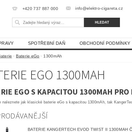
info@elektro-cigareta.cz
+420 737 887 000
PRAVY
SPOTŘEBNÍ DAŇ
OBCHODNÍ PODMÍNKY
Baterie
Baterie eGo
1300mAh
TERIE EGO 1300MAH
RIE EGO S KAPACITOU 1300MAH PRO
 naleznete jak klasické baterie eGo s kapacitou 1300mAh, tak KangerTe
PRODÁVANĚJŠÍ
BATERIE KANGERTECH EVOD TWIST II 1300MAH