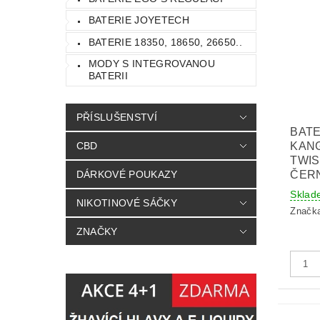
BATERIE JOYETECH
BATERIE 18350, 18650, 26650..
MODY S INTEGROVANOU
BATERII
PŘÍSLUŠENSTVÍ
BATE
KAN
CBD
TWIS
ČER
DÁRKOVÉ POUKAZY
Sklad
NIKOTINOVÉ SÁČKY
Značk
ZNAČKY