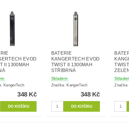
RIE
BATERIE
BATE
GERTECH EVOD
KANGERTECH EVOD
KANG
T II 1300MAH
TWIST II 1300MAH
TWIST
NÁ
STŘÍBRNÁ
ZELE
em
Skladem
Sklade
a:
KangerTech
Značka:
KangerTech
Značka
348 Kč
348 Kč