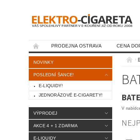
PRODEJNA OSTRAVA
CENA DO
KONTAKTY
NOVINKY
BA
POSLEDNÍ ŠANCE!
E-LIQUIDY!
BATE
JEDNORÁZOVÉ E-CIGARETY!
V nabídce
VÝPRODEJ
NEJ
AKCE 4 + 1 ZDARMA
E-LIQUIDY