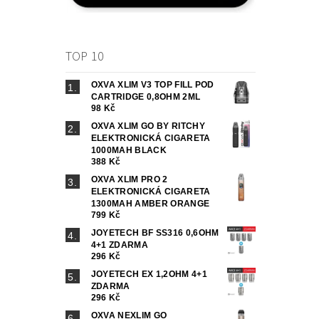
TOP 10
OXVA XLIM V3 TOP FILL POD
CARTRIDGE 0,8OHM 2ML
98 Kč
OXVA XLIM GO BY RITCHY
ELEKTRONICKÁ CIGARETA
1000MAH BLACK
388 Kč
OXVA XLIM PRO 2
ELEKTRONICKÁ CIGARETA
1300MAH AMBER ORANGE
799 Kč
JOYETECH BF SS316 0,6OHM
4+1 ZDARMA
296 Kč
JOYETECH EX 1,2OHM 4+1
ZDARMA
296 Kč
OXVA NEXLIM GO