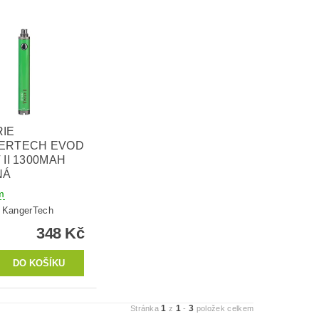
RIE
ERTECH EVOD
 II 1300MAH
NÁ
m
:
KangerTech
348 Kč
1
1
3
Stránka
z
-
položek celkem