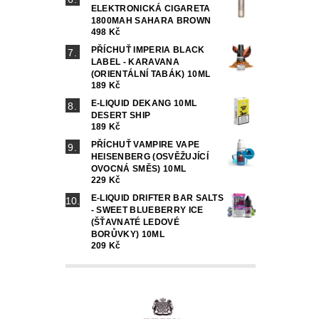
ELEKTRONICKÁ CIGARETA
1800MAH SAHARA BROWN
498 Kč
PŘÍCHUŤ IMPERIA BLACK
LABEL - KARAVANA
(ORIENTÁLNÍ TABÁK) 10ML
189 Kč
E-LIQUID DEKANG 10ML
DESERT SHIP
189 Kč
PŘÍCHUŤ VAMPIRE VAPE
HEISENBERG (OSVĚŽUJÍCÍ
OVOCNÁ SMĚS) 10ML
229 Kč
E-LIQUID DRIFTER BAR SALTS
- SWEET BLUEBERRY ICE
(ŠŤAVNATÉ LEDOVÉ
BORŮVKY) 10ML
209 Kč