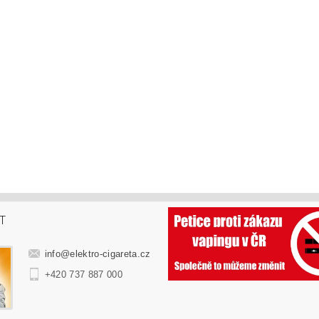
T
info
@
elektro-cigareta.cz
+420 737 887 000