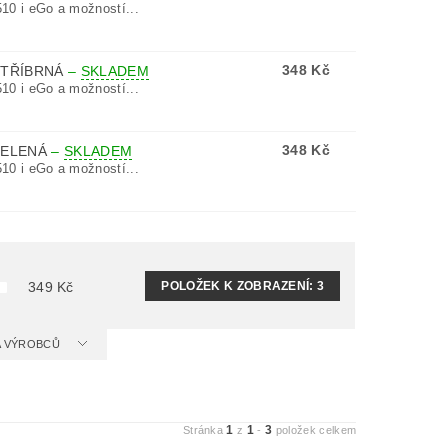
10 i eGo a možností...
348 Kč
STŘÍBRNÁ
–
SKLADEM
10 i eGo a možností...
348 Kč
ZELENÁ
–
SKLADEM
10 i eGo a možností...
POLOŽEK K ZOBRAZENÍ:
3
349
Kč
 A VÝROBCŮ
1
1
3
Stránka
z
-
položek celkem