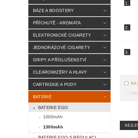
1.
BÁZE A BOOSTERY
PŘÍCHUTĚ - AROMATA
2.
ELEKTRONICKÉ CIGARETY
JEDNORÁZOVÉ CIGARETY
3.
GRIPY A PŘÍSLUŠENSTVÍ
CLEAROMIZÉRY A HLAVY
NA
CARTRIDGE A PODY
AK
BATERIE
BATERIE EGO
1000mAh
NEJLE
1300mAh
BATERIE EGO S REGULACI