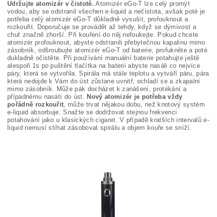
Udržujte atomizér v čistotě.
Atomizér eGo-T lze celý promýt
vodou, aby se odstranil všechen e-liquid a nečistota, avšak poté je
potřeba celý atomizér eGo-T důkladně vysušit, profouknout a
rozkouřit. Doporučuje se provádět až tehdy, když se dýmivost a
chuť značně zhorší. Při kouření do něj nefoukejte. Pokud chcete
atomizér profouknout, abyste odstranili přebytečnou kapalinu mimo
zásobník, odšroubujte atomizér eGo-T od baterie, profukněte a poté
dukladně očistěte. Při používání manuální baterie potahujte ještě
alespoň 1s po puštění tlačítka na baterii abyste nasáli co nejvíce
páry, která se vytvořila. Spirála má stále teplotu a vytváří páru, pára
která nedojde k Vám do úst zůstane uvnitř, ochladí se a zkapalní
mimo zásobník. Může pák docházet k zanášení, protékání a
případnému nasátí do úst.
Nový atomizér je potřeba vždy
pořádně rozkouřit
, může trvat nějakou dobu, než knotový systém
e-liquid absorbuje. Snažte se dodržovat stejnou frekvenci
potahování jako u klasických cigaret. V případě kratších intervalů e-
liquid nemusí stíhat zásobovat spirálu a objem kouře se sníží.