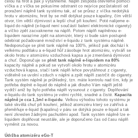
celou na hrot a pak ji vytáhneme. Náplň zespoda otevřeme pomocí
víčka a z víčka se pokusíme odstranit co nejvíce pozůstalostí od
proražení náplně tank systému tak, ať se průraz z víčka nedotýká
hrotu v atomizéru, hrot by se měl dotýkat pouze kapaliny, čím větší
otvor, tím větší dýmivost a lepší chuť při kouření. Poté nalijeme e-
liquid do náplně (e-liquid není součástí balení elektronické cigarety)
a víčko zpět zacvakneme na náplň. Potom náplň naplněnou e-
liquidem narazíme zpět na atomizér, který si bude sám postupně
odebírat požadované množství e-liquidu z tank systému náplně.
Nedoporučuje se plnit tank náplně na 100%, jelikož pak dochází k
velkému podtlaku a e-liquid hůř zásobuje hrot atomizéru, vytváří se
okolo hrotu v atomizéru vzduchová kapsa a je zmenšená dýmivost
a chuť. Doporučuje se
plnit tank náplně e-liquidem na 80%
kapacity náplně a pokud se vytvoří okolo hrotu v atomizéru
vzduchová kapsa, stačí tank náplň lehce povytáhnout z cigarety,
viditelně se uvolní vzduch v náplni a zpět náplň zastrčit do cigarety.
Tank systém náplně je průhledný, tzn. máte kontrolu nad tím, kdy je
potřeba doplnit e-liquid do náplně a jak dlouho Vám náplň ještě
vydrží aniž by bylo potřeba náplň vysunout z cigarety. Doplňování
e-liquidu do tank systému je velmi rychlé, snadné a čisté.
Kapacita
náplně je cca 1,1ml e-liquidu
. Velkou výhodou tohoto systému je
také skvělá chuť při kouření, jelikož atomizéru který se zahřívá a
přeměňuje e-liquid (kapalinu) v páru se dotýká pouze e-liquid a tak
není zkreslen žádnými pachutěmi apod. Tank systém náplně lze e-
liquidem doplňovat neustále, ale je doporučeno čas od času náplň
vyměnit za novou.
Údržba atomizéru eGo-T