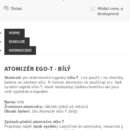
Dotaz
Hlídat cenu a
dostupnost
POPIS
DISKUZE
HODNOCENÍ
ATOMIZÉR EGO-T - BÍLÝ
Atomizér
pro elektronické cigarety
eGo-T
. Lze použít i na všechny
baterie se závitem eGo. K tomuto atomizéru se používají tzv. tank
systém náplně eGo-T, které neobsahuji žádnou buničinu ale jsou
celé vyplněné e-liquidem.
Barva:
bílá
Životnost atomizéru:
několik týdnů až měsíců
Obsah balení:
1ks Atomizér eGo-T (bílý)
Způsob plnění atomizéru eGo-T
Prázdnou náplň (
tank systém
) zastrčíme do atomizéru, narazíme ji