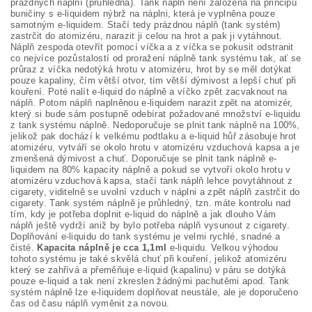
prázdných náplní (průhledná). Tank náplň není založena na principu
buničiny s e-liquidem nýbrž na náplni, která je vyplněna pouze
samotným e-liquidem. Stačí tedy prázdnou náplň (tank systém)
zastrčit do atomizéru, narazit ji celou na hrot a pak ji vytáhnout.
Náplň zespoda otevřít pomocí víčka a z víčka se pokusit odstranit
co nejvíce pozůstalostí od proražení náplně tank systému tak, ať se
průraz z víčka nedotýká hrotu v atomizéru, hrot by se měl dotýkat
pouze kapaliny, čím větší otvor, tím větší dýmivost a lepší chuť při
kouření. Poté nalít e-liquid do náplně a víčko zpět zacvaknout na
náplň. Potom náplň naplněnou e-liquidem narazit zpět na atomizér,
který si bude sám postupně odebírat požadované množství e-liquidu
z tank systému náplně. Nedoporučuje se plnit tank náplně na 100%,
jelikož pak dochází k velkému podtlaku a e-liquid hůř zásobuje hrot
atomizéru, vytváří se okolo hrotu v atomizéru vzduchová kapsa a je
zmenšená dýmivost a chuť. Doporučuje se plnit tank náplně e-
liquidem na 80% kapacity náplně a pokud se vytvoří okolo hrotu v
atomizéru vzduchová kapsa, stačí tank náplň lehce povytáhnout z
cigarety, viditelně se uvolní vzduch v náplni a zpět náplň zastrčit do
cigarety. Tank systém náplně je průhledný, tzn. máte kontrolu nad
tím, kdy je potřeba doplnit e-liquid do náplně a jak dlouho Vám
náplň ještě vydrží aniž by bylo potřeba náplň vysunout z cigarety.
Doplňování e-liquidu do tank systému je velmi rychlé, snadné a
čisté.
Kapacita náplně je cca 1,1ml
e-liquidu. Velkou výhodou
tohoto systému je také skvělá chuť při kouření, jelikož atomizéru
který se zahřívá a přeměňuje e-liquid (kapalinu) v páru se dotýká
pouze e-liquid a tak není zkreslen žádnými pachutěmi apod. Tank
systém náplně lze e-liquidem doplňovat neustále, ale je doporučeno
čas od času náplň vyměnit za novou.