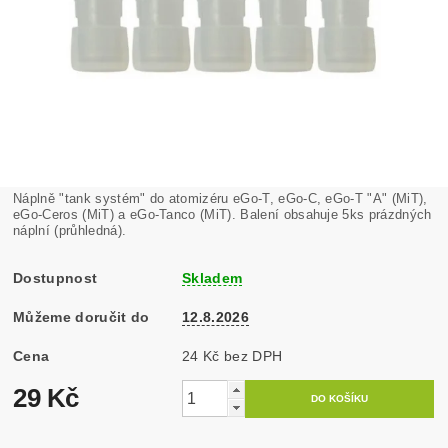
Náplně "tank systém" do atomizéru eGo-T, eGo-C, eGo-T "A" (MiT),
eGo-Ceros (MiT) a eGo-Tanco (MiT). Balení obsahuje 5ks prázdných
náplní (průhledná).
Dostupnost
Skladem
Můžeme doručit do
12.8.2026
Cena
24 Kč bez DPH
29 Kč