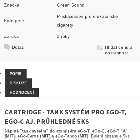
Značka
Green Sound
Příslušenství pro elektronické
Kategorie
cigarety
Záruka
2 roky
Dotaz
Hlídat cenu a
dostupnost
POPIS
DISKUZE
HODNOCENÍ
CARTRIDGE - TANK SYSTÉM PRO EGO-T,
EGO-C AJ. PRŮHLEDNÉ 5KS
Náplně "tank systém" do atomizéru eGo-T, eGo-C, eGo-T "A"
(MiT), eGo-Ceros (MiT) a eGo-Tanco (MiT)
. Balení obsahuje 5ks