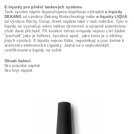
E-liquidy pro plnění tankových systému
Tank systém náplní doporučujeme doplňovat výhradně
e-liquidy
DEKANG
od výrobce Dekang Biotechnology nebo
e-liquidy LIQUA
od výrobce Ritchy Group, které najdete také v naši nabídce. Tyto e-
liquidy se vyznačují velmi velkou dýmivostí a výrazně autentickou
chutí dané příchutě. Při kouření tohoto e-liquidu nejsou cítit žádné
"pachutě" jako je hořkost, kyselost apod., jako tomu je u většiny
jiných výrobců. E-liquidy nejsou řídké, neprotékají a jsou šetrné k
atomizéru elektronické cigarety. Jedná se o nejkvalitnější
certifikované e-liquidy na světě.
Obsah balení:
5ks prázdné náplně
5ks kryt náplně