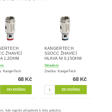
GERTECH
KANGERTECH
C ŽHAVÍCÍ
SSOCC ŽHAVÍCÍ
A 1,2OHM
HLAVA NI 0,15OHM
em
Skladem
a:
KangerTech
Značka:
KangerTech
68 Kč
68 Kč
ní, kdo napíše příspěvek k této položce.