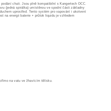
 podání chuti. Jsou plně kompatibilní s Kangertech OCC.
hlavu (jedná spirálka) umístěnou ve spodní části základny
růduchem uprostřed. Tento systém pro vapování i ukotvení
t na energii baterie + průtok liquidu je vzhledem
přímo na vatu ve žhavícím tělísku.