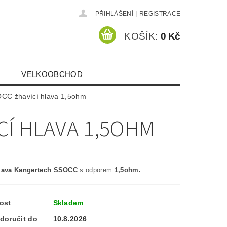
|
PŘIHLÁŠENÍ
REGISTRACE
KOŠÍK:
0 Kč
VELKOOBCHOD
CC žhavící hlava 1,5ohm
Í HLAVA 1,5OHM
hlava Kangertech SSOCC
s odporem
1,5ohm.
ost
Skladem
doručit do
10.8.2026