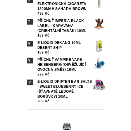
ELEKTRONICKÁ CIGARETA
1800MAH SAHARA BROWN
498 Kč
PŘÍCHUŤ IMPERIA BLACK
LABEL - KARAVANA
(ORIENTÁLNÍ TABÁK) 10ML
189 Kč
E-LIQUID DEKANG 10ML
DESERT SHIP
189 Kč
PŘÍCHUŤ VAMPIRE VAPE
HEISENBERG (OSVĚŽUJÍCÍ
OVOCNÁ SMĚS) 10ML
229 Kč
E-LIQUID DRIFTER BAR SALTS
- SWEET BLUEBERRY ICE
(ŠŤAVNATÉ LEDOVÉ
BORŮVKY) 10ML
209 Kč