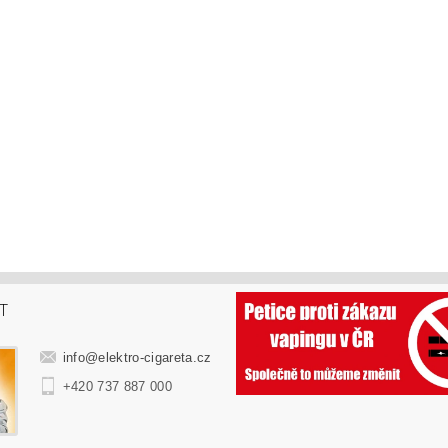
T
info
@
elektro-cigareta.cz
+420 737 887 000