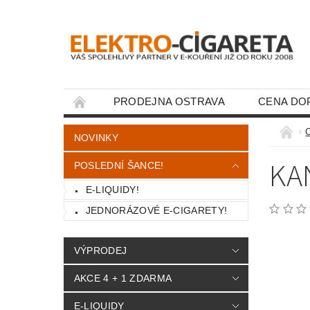
PRODEJNA OSTRAVA
CENA DO
KONTAKTY
NOVINKY
KA
POSLEDNÍ ŠANCE!
E-LIQUIDY!
JEDNORÁZOVÉ E-CIGARETY!
VÝPRODEJ
AKCE 4 + 1 ZDARMA
E-LIQUIDY