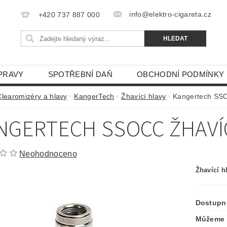
info@elektro-cigareta.cz
+420 737 887 000
PRAVY
SPOTŘEBNÍ DAŇ
OBCHODNÍ PODMÍNKY
Clearomizéry a hlavy
KangerTech
Žhavící hlavy
Kangertech SSO
NGERTECH SSOCC ŽHAVÍC
Neohodnoceno
Žhavící 
Dostupn
Můžeme 