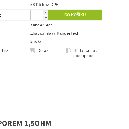
56 Kč bez DPH
č
KangerTech
e
Žhavící hlavy KangerTech
2 roky
Tisk
Dotaz
Hlídat cenu a
dostupnost
DPOREM 1,5OHM