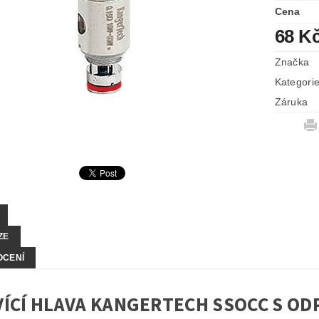
Cena
68 K
Značka
Kategori
Záruka
ZE
OCENÍ
ÍCÍ HLAVA KANGERTECH SSOCC S O