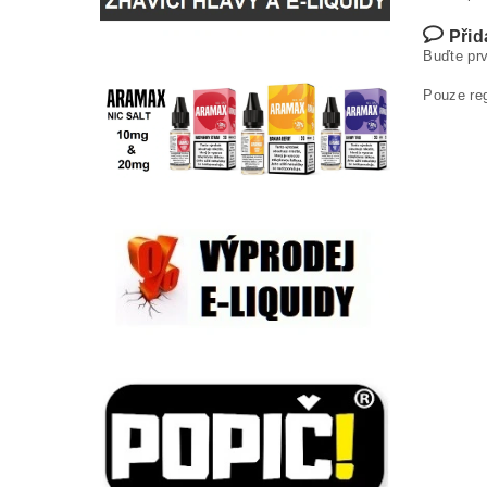
Přid
Buďte prv
Pouze re