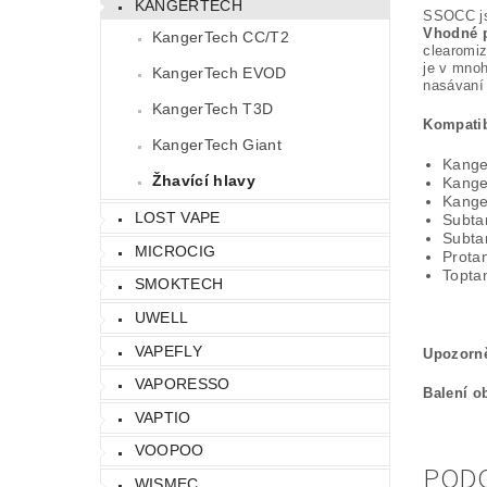
KANGERTECH
SSOCC jso
Vhodné p
KangerTech CC/T2
clearomiz
je v mnoh
KangerTech EVOD
nasávaní 
KangerTech T3D
Kompatib
KangerTech Giant
Kange
Žhavící hlavy
Kange
Kange
LOST VAPE
Subta
Subta
MICROCIG
Prota
Topta
SMOKTECH
UWELL
VAPEFLY
Upozorně
VAPORESSO
Balení o
VAPTIO
VOOPOO
POD
WISMEC