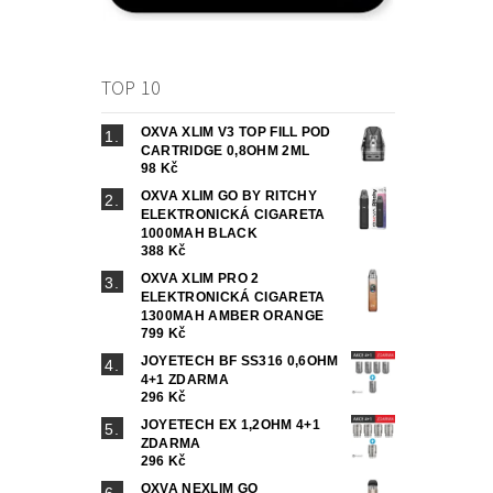
TOP 10
OXVA XLIM V3 TOP FILL POD
CARTRIDGE 0,8OHM 2ML
98 Kč
OXVA XLIM GO BY RITCHY
ELEKTRONICKÁ CIGARETA
1000MAH BLACK
388 Kč
OXVA XLIM PRO 2
ELEKTRONICKÁ CIGARETA
1300MAH AMBER ORANGE
799 Kč
JOYETECH BF SS316 0,6OHM
4+1 ZDARMA
296 Kč
JOYETECH EX 1,2OHM 4+1
ZDARMA
296 Kč
OXVA NEXLIM GO