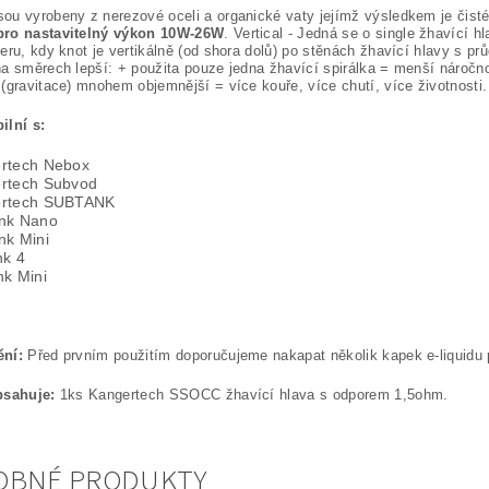
u vyrobeny z nerezové oceli a organické vaty jejímž výsledkem je čisté
ro nastavitelný výkon 10W-26W
. Vertical - Jedná se o single žhavící 
eru, kdy knot je vertikálně (od shora dolů) po stěnách žhavící hlavy s p
a směrech lepší: + použita pouze jedna žhavící spirálka = menší náročnos
(gravitace) mnohem objemnější = více kouře, více chutí, více životnosti.
ilní s:
rtech Nebox
rtech Subvod
rtech SUBTANK
nk Nano
nk Mini
nk 4
nk Mini
ní:
Před prvním použitím doporučujeme nakapat několik kapek e-liquidu 
bsahuje:
1ks Kangertech SSOCC žhavící hlava s odporem 1,5ohm.
OBNÉ PRODUKTY