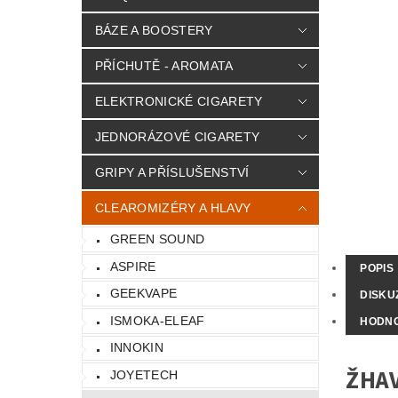
BÁZE A BOOSTERY
PŘÍCHUTĚ - AROMATA
ELEKTRONICKÉ CIGARETY
JEDNORÁZOVÉ CIGARETY
GRIPY A PŘÍSLUŠENSTVÍ
CLEAROMIZÉRY A HLAVY
GREEN SOUND
ASPIRE
POPIS
GEEKVAPE
DISKU
ISMOKA-ELEAF
HODN
INNOKIN
ŽHAV
JOYETECH