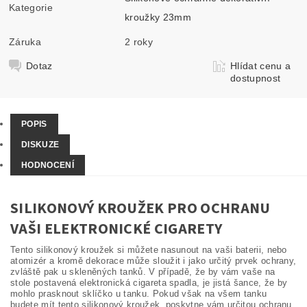
Kategorie
kroužky 23mm
Záruka
2 roky
Dotaz
Hlídat cenu a
dostupnost
POPIS
DISKUZE
HODNOCENÍ
SILIKONOVÝ KROUŽEK PRO OCHRANU
VAŠI ELEKTRONICKÉ CIGARETY
Tento silikonový kroužek si můžete nasunout na vaši baterii, nebo
atomizér a kromě dekorace může sloužit i jako určitý prvek ochrany,
zvláště pak u skleněných tanků. V případě, že by vám vaše na
stole postavená elektronická cigareta spadla, je jistá šance, že by
mohlo prasknout sklíčko u tanku. Pokud však na všem tanku
budete mít tento silikonový kroužek, poskytne vám určitou ochranu.