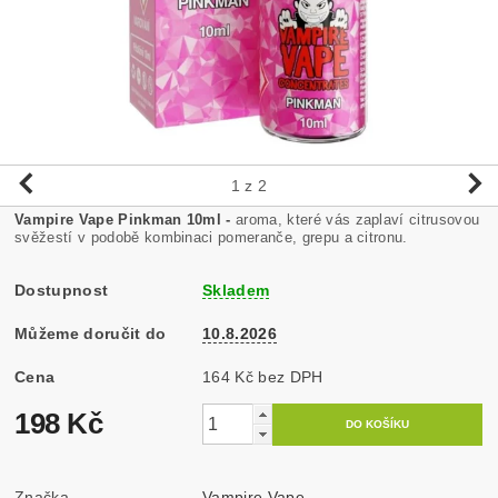
1
z 2
Vampire Vape Pinkman 10ml -
aroma, které vás zaplaví citrusovou
svěžestí v podobě kombinaci pomeranče, grepu a citronu.
Dostupnost
Skladem
Můžeme doručit do
10.8.2026
Cena
164 Kč bez DPH
198 Kč
Značka
Vampire Vape