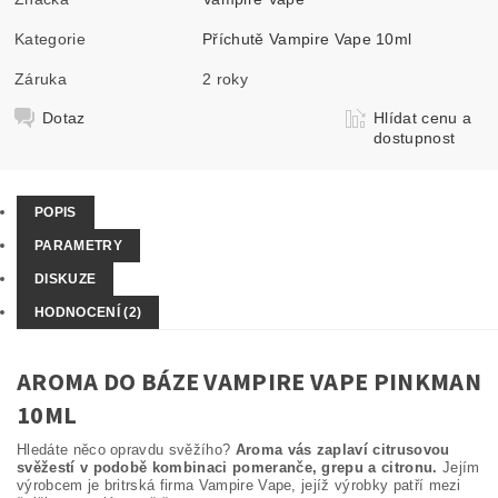
Kategorie
Příchutě Vampire Vape 10ml
Záruka
2 roky
Dotaz
Hlídat cenu a
dostupnost
POPIS
PARAMETRY
DISKUZE
HODNOCENÍ (2)
AROMA DO BÁZE VAMPIRE VAPE PINKMAN
10ML
Hledáte něco opravdu svěžího?
Aroma vás zaplaví citrusovou
svěžestí v podobě kombinaci pomeranče, grepu a citronu.
Jejím
výrobcem je britrská firma Vampire Vape, jejíž výrobky patří mezi