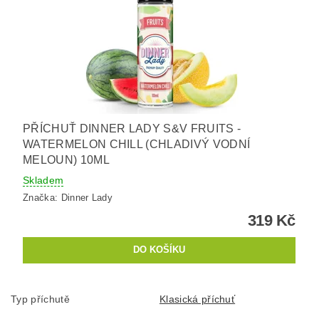
PŘÍCHUŤ DINNER LADY S&V FRUITS -
WATERMELON CHILL (CHLADIVÝ VODNÍ
MELOUN) 10ML
Skladem
Značka:
Dinner Lady
319 Kč
Typ příchutě
Klasická příchuť