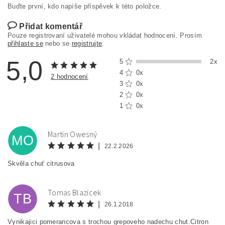
Buďte první, kdo napíše příspěvek k této položce.
Přidat komentář
Pouze registrovaní uživatelé mohou vkládat hodnocení. Prosím
přihlaste se
nebo se
registrujte
.
5,0
5
2x
4
0x
2 hodnocení
3
0x
2
0x
1
0x
Martin Owesný
MO
|
22.2.2026
Skvěla chuť citrusova
Tomas Blazicek
TB
|
26.1.2018
Vynikajici pomerancova s trochou grepoveho nadechu chut.Citron