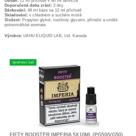
Obsah:
12 ml příchutě v 60 ml lahvičce
Doporučená doba zrání:
3 dny
Dávkování:
48 ml báze na 12 ml příchutě
Skladování:
v chladném a suchém místě
Složení:
Propylen glykol, rostlinný glycerin, přírodní a umělé
potravinářské aromata
Výrobce:
UAHU ELIQUID LAB, Ltd. Kanada
Spotřební daň
FIFTY BOOSTER IMPERIA 5X10ML (PG50/VG50)