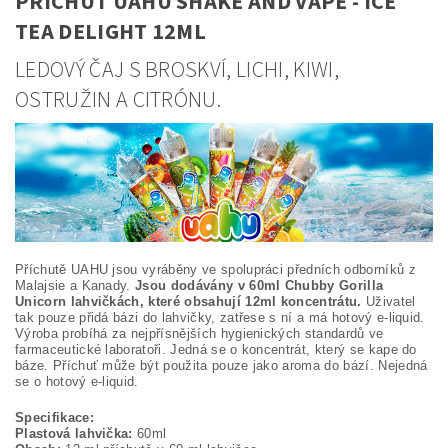
PŘÍCHUŤ UAHU SHAKE AND VAPE - ICE
TEA DELIGHT 12ML
LEDOVÝ ČAJ S BROSKVÍ, LICHI, KIWI,
OSTRUŽIN A CITRÓNU.
Příchutě UAHU jsou vyráběny ve spolupráci předních odborníků z
Malajsie a Kanady.
Jsou dodávány v 60ml Chubby Gorilla
Unicorn lahvičkách, které obsahují 12ml koncentrátu.
Uživatel
tak pouze přidá bázi do lahvičky, zatřese s ní a má hotový e-liquid.
Výroba probíhá za nejpřísnějších hygienických standardů ve
farmaceutické laboratoři. Jedná se o koncentrát, který se kape do
báze. Příchuť může být použita pouze jako aroma do bází. Nejedná
se o hotový e-liquid.
Specifikace:
Plastová lahvička:
60ml