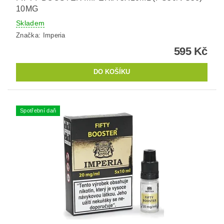
10MG
Skladem
Značka:
Imperia
595 Kč
Spotřební daň