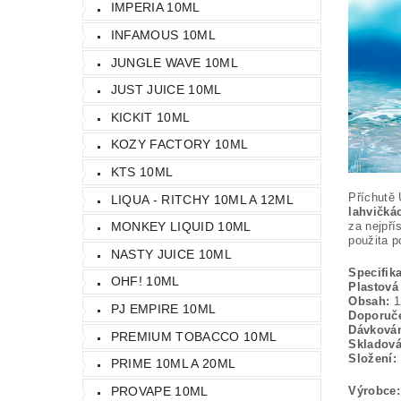
IMPERIA 10ML
INFAMOUS 10ML
JUNGLE WAVE 10ML
JUST JUICE 10ML
KICKIT 10ML
KOZY FACTORY 10ML
KTS 10ML
Příchutě 
LIQUA - RITCHY 10ML A 12ML
lahvičká
za nejpří
MONKEY LIQUID 10ML
použita p
NASTY JUICE 10ML
Specifik
OHF! 10ML
Plastová
Obsah:
12
PJ EMPIRE 10ML
Doporuče
Dávková
PREMIUM TOBACCO 10ML
Skladová
Složení:
PRIME 10ML A 20ML
Výrobce:
PROVAPE 10ML