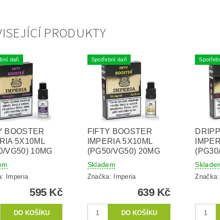
ISEJÍCÍ PRODUKTY
bní daň
Spotřební daň
Spotřeb
Y BOOSTER
FIFTY BOOSTER
DRIP
RIA 5X10ML
IMPERIA 5X10ML
IMPER
0/VG50) 10MG
(PG50/VG50) 20MG
(PG30
em
Skladem
Sklade
a:
Imperia
Značka:
Imperia
Značka
595 Kč
639 Kč