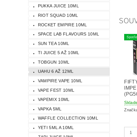
PUKKA JUICE 10ML
RIOT SQUAD 10ML
SOUV
ROCKET EMPIRE 10ML
SPACE LAB FLAVOURS 10ML
Spotře
SUN TEA 10ML
TI JUICE 5 AŽ 10ML
TOBGUN 10ML
UAHU 6 AŽ 12ML
VAMPIRE VAPE 10ML
FIFT
IMPE
VAPE FEST 10ML
(PG5
VAPEMIX 10ML
Sklad
VAPKA 5ML
Značk
WAFFLE COLLECTION 10ML
YETI 5ML A 10ML
ZAP! JUICE 10ML