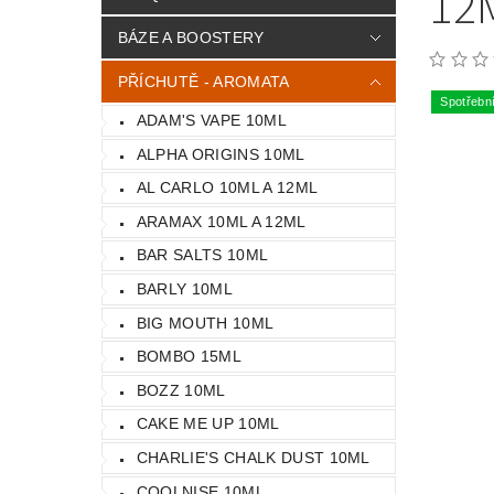
12
BÁZE A BOOSTERY
PŘÍCHUTĚ - AROMATA
Spotřebn
ADAM'S VAPE 10ML
ALPHA ORIGINS 10ML
AL CARLO 10ML A 12ML
ARAMAX 10ML A 12ML
BAR SALTS 10ML
BARLY 10ML
BIG MOUTH 10ML
BOMBO 15ML
BOZZ 10ML
CAKE ME UP 10ML
CHARLIE'S CHALK DUST 10ML
COOLNISE 10ML