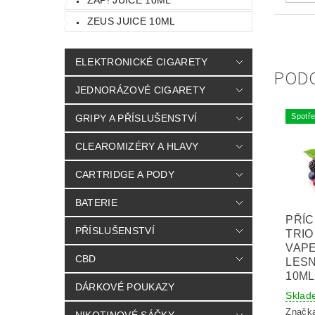
ZEUS JUICE 10ML
ELEKTRONICKÉ CIGARETY
POD
JEDNORÁZOVÉ CIGARETY
Spotře
GRIPY A PŘÍSLUŠENSTVÍ
CLEAROMIZÉRY A HLAVY
CARTRIDGE A PODY
BATERIE
PŘÍC
PŘÍSLUŠENSTVÍ
TRIO
VAPE
CBD
LESN
10ML
DÁRKOVÉ POUKAZY
Sklad
Značk