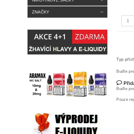
NIKOTINOVÉ SÁČKY
ZNAČKY
Typ příc
Buďte prv
Přid
Buďte prv
Pouze re