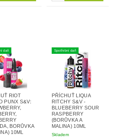
ní daň
Spotřební daň
UŤ RIOT
PŘÍCHUŤ LIQUA
D PUNX S&V:
RITCHY S&V -
WBERRY,
BLUEBERRY SOUR
BERRY,
RASPBERRY
BERRY
(BORŮVKA A
ODA, BORŮVKA
MALINA) 10ML
INA) 10ML
Skladem