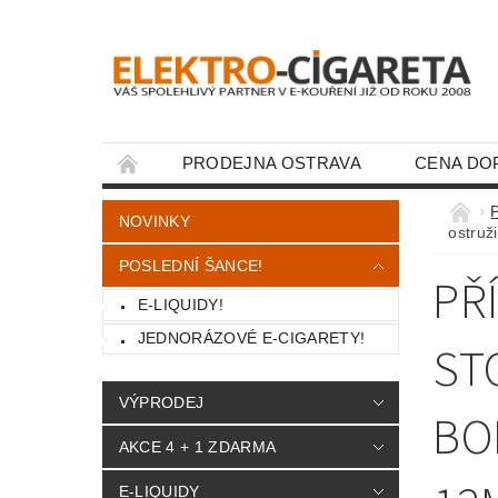
PRODEJNA OSTRAVA
CENA DO
KONTAKTY
NOVINKY
ostruž
POSLEDNÍ ŠANCE!
PŘ
E-LIQUIDY!
JEDNORÁZOVÉ E-CIGARETY!
ST
VÝPRODEJ
BO
AKCE 4 + 1 ZDARMA
E-LIQUIDY