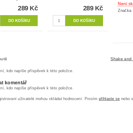
Není s
289 Kč
289 Kč
Značka
hutě
Shake and
ní, kdo napíše příspěvek k této položce.
at komentář
ní, kdo napíše příspěvek k této položce.
gistrovaní uživatelé mohou vkládat hodnocení. Prosím
přihlaste se
nebo 