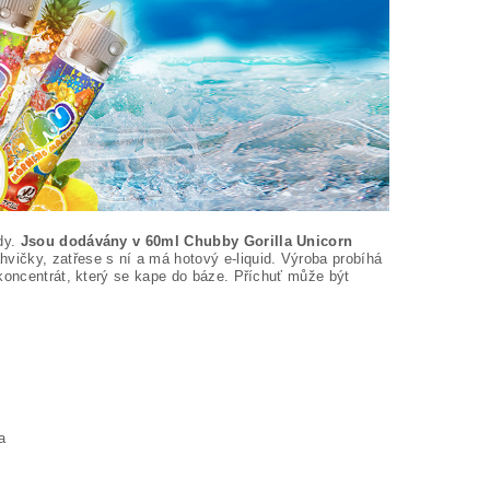
dy.
Jsou dodávány v 60ml Chubby Gorilla Unicorn
hvičky, zatřese s ní a má hotový e-liquid. Výroba probíhá
 koncentrát, který se kape do báze. Příchuť může být
a