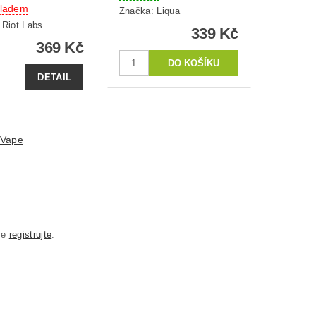
kladem
Značka:
Liqua
:
Riot Labs
339 Kč
369 Kč
DETAIL
 Vape
se
registrujte
.