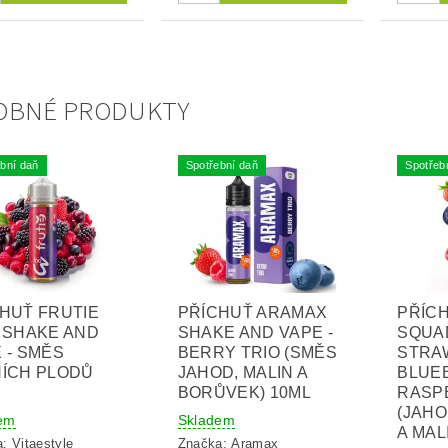
OBNÉ PRODUKTY
bní daň
Spotřební daň
Spotřeb
HUŤ FRUTIE
PŘÍCHUŤ ARAMAX
PŘÍCH
 SHAKE AND
SHAKE AND VAPE -
SQUA
 - SMĚS
BERRY TRIO (SMĚS
STRA
ÍCH PLODŮ
JAHOD, MALIN A
BLUE
BORŮVEK) 10ML
RASP
(JAH
em
Skladem
A MAL
a:
Vitaestyle
Značka:
Aramax