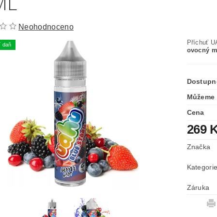
ML
Neohodnoceno
Příchuť 
í daň
ovocný mi
Dostupn
Můžeme 
Cena
269 
Značka
Kategori
Záruka