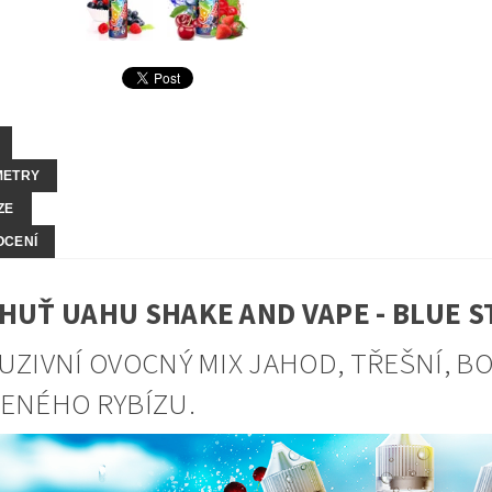
METRY
ZE
OCENÍ
HUŤ UAHU SHAKE AND VAPE - BLUE 
UZIVNÍ OVOCNÝ MIX JAHOD, TŘEŠNÍ, B
ENÉHO RYBÍZU.