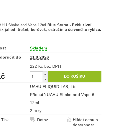
UAHU Shake and Vape 12ml
Blue Storm - Exkluzivní
x jahod, třešní, borůvek, ostružin a červeného rybízu.
ost
Skladem
doručit do
11.8.2026
222 Kč bez DPH
Kč
UAHU ELIQUID LAB, Ltd.
Příchutě UAHU Shake and Vape 6 -
e
12ml
2 roky
Tisk
Dotaz
Hlídat cenu a
dostupnost