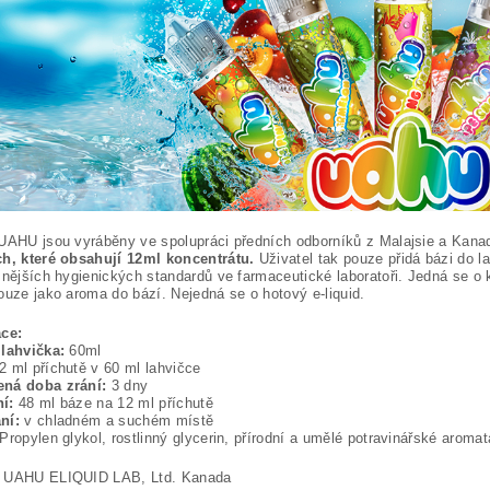
UAHU jsou vyráběny ve spolupráci předních odborníků z Malajsie a Kana
ch, které obsahují 12ml koncentrátu.
Uživatel tak pouze přidá bázi do la
snějších hygienických standardů ve farmaceutické laboratoři. Jedná se o
ouze jako aroma do bází. Nejedná se o hotový e-liquid.
ace:
 lahvička:
60ml
 ml příchutě v 60 ml lahvičce
ná doba zrání:
3 dny
ní:
48 ml báze na 12 ml příchutě
ní:
v chladném a suchém místě
Propylen glykol, rostlinný glycerin, přírodní a umělé potravinářské aromat
UAHU ELIQUID LAB, Ltd. Kanada