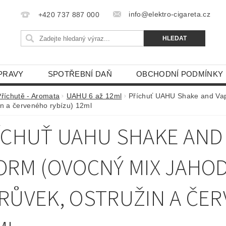
info@elektro-cigareta.cz
+420 737 887 000
PRAVY
SPOTŘEBNÍ DAŇ
OBCHODNÍ PODMÍNKY
Příchutě - Aromata
UAHU 6 až 12ml
Příchuť UAHU Shake and Vape
in a červeného rybízu) 12ml
ÍCHUŤ UAHU SHAKE AND 
ORM (OVOCNÝ MIX JAHOD
RŮVEK, OSTRUŽIN A ČER