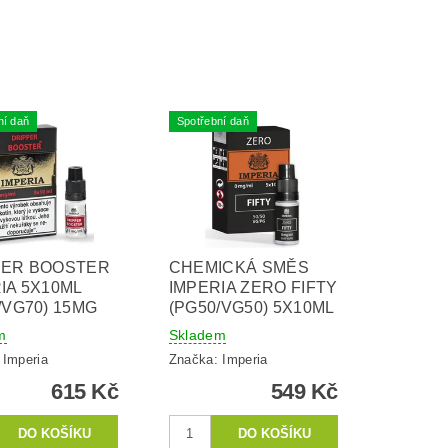
ní daň
Spotřební daň
PER BOOSTER
CHEMICKÁ SMĚS
IA 5X10ML
IMPERIA ZERO FIFTY
/VG70) 15MG
(PG50/VG50) 5X10ML
m
Skladem
:
Imperia
Značka:
Imperia
615 Kč
549 Kč