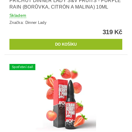
PŘÍCHUŤ DINNER LADY S&V FRUITS - PURPLE
RAIN (BORŮVKA, CITRÓN A MALINA) 10ML
Skladem
Značka:
Dinner Lady
319 Kč
Spotřební daň