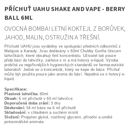
PŘÍCHUŤ UAHU SHAKE AND VAPE - BERRY
BALL 6ML
OVOCNÁ BOMBA! LETNÍ KOKTEJL Z BORŮVEK,
JAHOD, MALIN, OSTRUŽIN A TŘEŠNÍ.
Příchutě UAHU jsou vyráběny ve spolupráci předních odborníků z
Malajsie a Kanady. Jsou dodávány v 60ml Chubby Gorilla Unicorn
lahvičkách, které obsahují 6ml koncentrátu. Uživatel tak pouze
přidá bázi do lahvičky, zatřese s ní a má hotový e-liquid. Výroba
probíhá za nejpřísnějších hygienických standardů ve farmaceutické
laboratoři. Jedná se o koncentrát, který se kape do báze. Příchuť
může být použita pouze jako aroma do bází. Nejedná se o hotový e-
liquid.
Specifikace:
Plastová lahvička:
60ml
Obsah:
6 ml příchutě v 60 ml lahvičce
Doporučená doba zrání:
3 dny
Dávkování:
54 ml báze na 6 ml příchutě
Skladování:
v chladném a suchém místě
Složení:
Propylen glykol, rostlinný glycerin, přírodní a umělé
potravinářské aromata