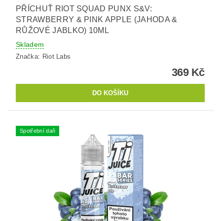
PŘÍCHUŤ RIOT SQUAD PUNX S&V:
STRAWBERRY & PINK APPLE (JAHODA &
RŮŽOVÉ JABLKO) 10ML
Skladem
Značka:
Riot Labs
369 Kč
Spotřební daň