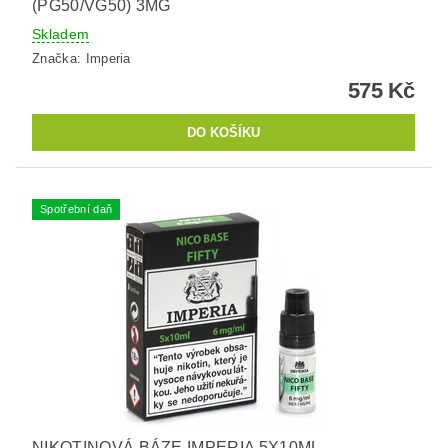
(PG50/VG50) 3MG
Skladem
Značka:
Imperia
575 Kč
Spotřební daň
NIKOTINOVÁ BÁZE IMPERIA 5X10ML