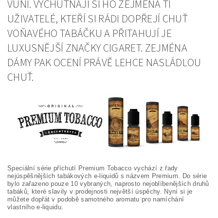
VŮNÍ. VYCHUTNAJÍ SI HO ZEJMÉNA TI
UŽIVATELÉ, KTEŘÍ SI RÁDI DOPŘEJÍ CHUŤ
VOŇAVÉHO TABÁČKU A PŘITAHUJÍ JE
LUXUSNĚJŠÍ ZNAČKY CIGARET. ZEJMÉNA
DÁMY PAK OCENÍ PRÁVĚ LEHCE NASLÁDLOU
CHUŤ.
Speciální série příchutí Premium Tobacco vychází z řady
nejúspěšnějších tabákových e-liquidů s názvem Premium. Do série
bylo zařazeno pouze 10 vybraných, naprosto nejoblíbenějších druhů
tabáků, které slavily v prodejnosti největší úspěchy. Nyní si je
můžete dopřát v podobě samotného aromatu pro namíchání
vlastního e-liquidu.