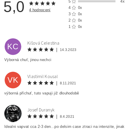
5,0
5
4x
4
0x
4 hodnocení
3
0x
2
0x
1
0x
Kišová Celestina
KC
|
14.3.2023
Výborná chuť, jinou nechci
Vlastimil Kousal
VK
|
8.11.2021
výborná příchuť, tuto vapuji již dlouhodobě
Josef Duranyk
JD
|
8.4.2021
Idealni vapvat cca 2-3 den...po delsim case ztraci na intenzite, jinak