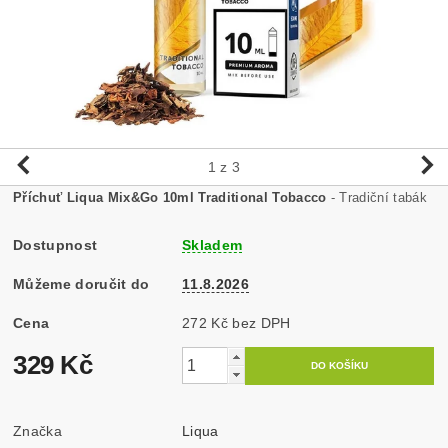
1
z 3
Příchuť Liqua Mix&Go 10ml Traditional Tobacco
- Tradiční tabák
Dostupnost
Skladem
Můžeme doručit do
11.8.2026
Cena
272 Kč bez DPH
329 Kč
Značka
Liqua