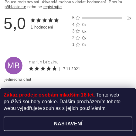
Pouze registrovaní uživatelé mohou vkládat hodnocení. Prosím
přihlaste se
nebo se
registrujte
.
5,0
5
1x
4
0x
1 hodnocení
3
0x
2
0x
1
0x
martin březina
MB
|
7.11.2021
jedinečná chuť
Zákaz prodeje osobám mladším 18 let.
Tento web
používá soubory cookie. Dalším procházením tohoto
webu vyjadřujete souhlas s jejich používáním.
NASTAVENÍ
Upravit nastavení cookies
2026 ©
Elektro-Cigareta.cz
, všechna práva vyhrazena