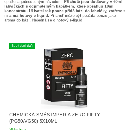
opatřena jednoduchým návodem.
Příchutě jsou dodávány v 60ml
lahvičkách s odjímatelným kapátkem, které obsahují 10ml
koncentrátu. Uživatel tak pouze přidá bázi do lahvičky, zatřese s
ní a má hotový e-liquid.
Příchuť může být použita pouze jako
aroma do bází. Nejedná se o hotový e-liquid.
Spotřební daň
CHEMICKÁ SMĚS IMPERIA ZERO FIFTY
(PG50/VG50) 5X10ML
Skladem