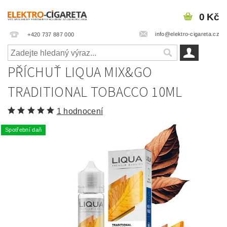
0 Kč
info@elektro-cigareta.cz
+420 737 887 000
PŘÍCHUŤ LIQUA MIX&GO
TRADITIONAL TOBACCO 10ML
1 hodnocení
Spotřební daň