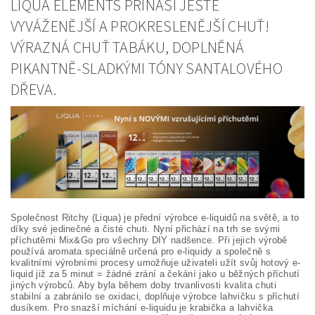
LIQUA ELEMENTS PŘINÁŠÍ JEŠTĚ
VYVÁŽENĚJŠÍ A PROKRESLENĚJŠÍ CHUŤ!
VÝRAZNÁ CHUŤ TABÁKU, DOPLNĚNÁ
PIKANTNĚ-SLADKÝMI TÓNY SANTALOVÉHO
DŘEVA.
Společnost Ritchy (Liqua) je přední výrobce e-liquidů na světě, a to
díky své jedinečné a čisté chuti. Nyní přichází na trh se svými
příchutěmi Mix&Go pro všechny DIY nadšence. Při jejich výrobě
používá aromata speciálně určená pro e-liquidy a společně s
kvalitními výrobními procesy umožňuje uživateli užít svůj hotový e-
liquid již za 5 minut = žádné zrání a čekání jako u běžných příchutí
jiných výrobců. Aby byla během doby trvanlivosti kvalita chuti
stabilní a zabránilo se oxidaci, doplňuje výrobce lahvičku s příchutí
dusíkem. Pro snazší míchání e-liquidu je krabička a lahvička