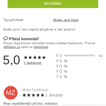
Typ příchutě
Shake and Vape
Buďte první, kdo napíše příspěvek k této položce.
Přidat komentář
Pouze registrovaní uživatelé mohou vkládat hodnocení. Prosím
přihlaste se
nebo se
registrujte
.
5,0
5
1x
4
0x
1 hodnocení
3
0x
2
0x
1
0x
Mirka Zavřelová
MZ
|
29.6.2022
Moje nejoblíbenější příchuť, mňamka