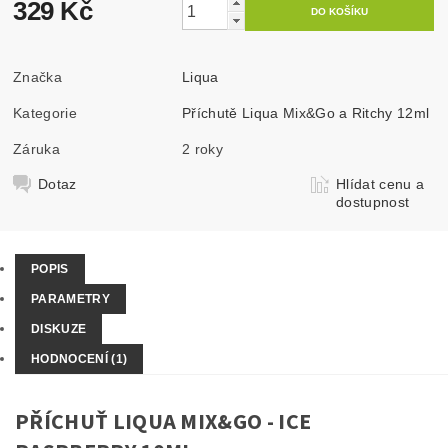
329 Kč
Značka
Liqua
Kategorie
Příchutě Liqua Mix&Go a Ritchy 12ml
Záruka
2 roky
Dotaz
Hlídat cenu a
dostupnost
POPIS
PARAMETRY
DISKUZE
HODNOCENÍ (1)
PŘÍCHUŤ LIQUA MIX&GO - ICE