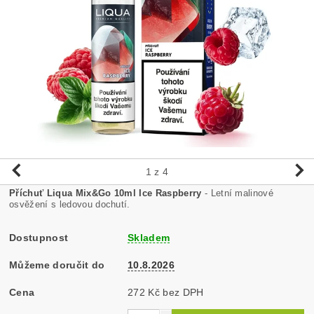
1
z 4
Příchuť Liqua Mix&Go 10ml Ice Raspberry
- Letní malinové
osvěžení s ledovou dochutí.
Dostupnost
Skladem
Můžeme doručit do
10.8.2026
Cena
272 Kč bez DPH