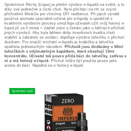
Společnost Ritchy (Liqua) je přední výrobce e-liquidů na světě, a to
díky své jedinečné a čisté chuti. Nyní přichází na trh se svými
příchutěmi Mix&Go pro všechny DIY nadšence. Při jejich výrobě
používá aromata speciálně určená pro e-liquidy a společně s
kvalitními výrobními procesy umožňuje uživateli užít svůj hotový e-
liquid již za 5 minut = žádné zrání a čekání jako u běžných příchutí
jiných výrobců. Aby byla během doby trvanlivosti kvalita chuti
stabilní a zabránilo se oxidaci, doplňuje výrobce lahvičku s příchutí
dusíkem. Pro snazší míchání e-liquidu je krabička a lahvička
opatřena jednoduchým návodem.
Příchutě jsou dodávány v 60ml
lahvičkách s odjímatelným kapátkem, které obsahují 10ml
koncentrátu. Uživatel tak pouze přidá bázi do lahvičky, zatřese s
ní a má hotový e-liquid.
Příchuť může být použita pouze jako
aroma do bází. Nejedná se o hotový e-liquid.
Spotřební daň