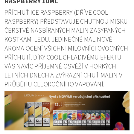
RASPBERRY 10ML
PŘÍCHUŤ ICE RASPBERRY (DŘÍVE COOL
RASPBERRY) PŘEDSTAVUJE CHUTNOU MISKU
ČERSTVĚ NASBÍRANÝCH MALIN ZASYPANÝCH
KOSTKAMI LEDU. JEDINEČNÉ MALINOVÉ
AROMA OCENÍ VŠICHNI MILOVNÍCI OVOCNÝCH
PŘÍCHUTÍ. DÍKY COOL CHLADIVÉMU EFEKTU
VÁS NAVÍC PŘÍJEMNĚ OSVĚŽÍ V HORKÝCH
LETNÍCH DNECH A ZVÝRAZNÍ CHUŤ MALIN V
PRŮBĚHU CELOROČNÍHO VAPOVÁNÍ.