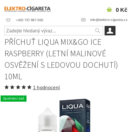
0 Kč
info@elektro-cigareta.cz
+420 737 887 000
PŘÍCHUŤ LIQUA MIX&GO ICE
RASPBERRY (LETNÍ MALINOVÉ
OSVĚŽENÍ S LEDOVOU DOCHUTÍ)
10ML
1 hodnocení
Spotřební daň