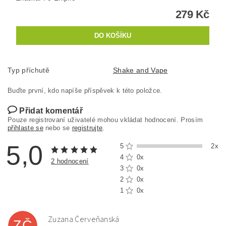
279 Kč
Typ příchutě
Shake and Vape
Buďte první, kdo napíše příspěvek k této položce.
Přidat komentář
Pouze registrovaní uživatelé mohou vkládat hodnocení. Prosím
přihlaste se
nebo se
registrujte
.
5,0
5
2x
4
0x
2 hodnocení
3
0x
2
0x
1
0x
Zuzana Červeňanská
ZČ