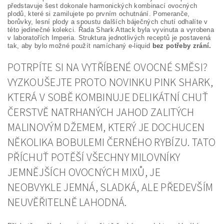
představuje šest dokonale harmonických kombinací ovocných
plodů, které si zamilujete po prvním ochutnání. Pomeranče,
borůvky, lesní plody a spoustu dalších báječných chutí odhalíte v
této jedinečné kolekci. Řada Shark Attack byla vyvinuta a vyrobena
v laboratořích Imperia. Struktura jednotlivých receptů je postavená
tak, aby bylo možné použít namíchaný e-liquid
bez potřeby zrání.
POTRPÍTE SI NA VYTŘÍBENÉ OVOCNÉ SMĚSI?
VYZKOUŠEJTE PROTO NOVINKU PINK SHARK,
KTERÁ V SOBĚ KOMBINUJE DELIKÁTNÍ CHUŤ
ČERSTVĚ NATRHANÝCH JAHOD ZALITÝCH
MALINOVÝM DŽEMEM, KTERÝ JE DOCHUCEN
NĚKOLIKA BOBULEMI ČERNÉHO RYBÍZU. TATO
PŘÍCHUŤ POTĚŠÍ VŠECHNY MILOVNÍKY
JEMNĚJŠÍCH OVOCNÝCH MIXŮ, JE
NEOBVYKLE JEMNÁ, SLADKÁ, ALE PŘEDEVŠÍM
NEUVĚŘITELNĚ LAHODNÁ.