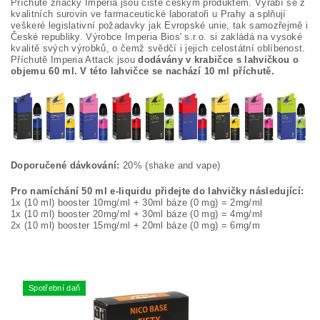
Příchutě značky Imperia jsou čistě českým produktem. Vyrábí se z
kvalitních surovin ve farmaceutické laboratoři u Prahy a splňují
veškeré legislativní požadavky jak Evropské unie, tak samozřejmě i
České republiky. Výrobce Imperia Bios' s.r.o. si zakládá na vysoké
kvalitě svých výrobků, o čemž svědčí i jejich celostátní oblíbenost.
Příchutě Imperia Attack jsou
dodávány v krabičce s lahvičkou o
objemu 60 ml. V této lahvičce se nachází 10 ml příchutě.
Doporučené dávkování:
20% (shake and vape)
Pro namíchání 50 ml e-liquidu přidejte do lahvičky následující:
1x (10 ml) booster 10mg/ml + 30ml báze (0 mg) = 2mg/ml
1x (10 ml) booster 20mg/ml + 30ml báze (0 mg) = 4mg/ml
2x (10 ml) booster 15mg/ml + 20ml báze (0 mg) = 6mg/m
Spotřební daň